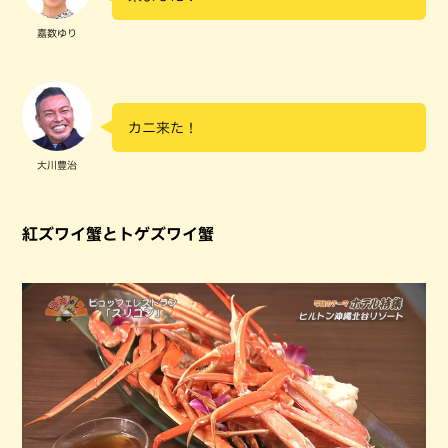
嘉数ゆり
カニ来た！
大川豊治
紅ズワイ蟹とトゲズワイ蟹