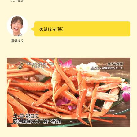
大川豊治
あははは(笑)
嘉数ゆり