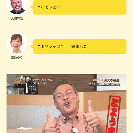
“とようま”！
大川豊治
“ゆりシャス”！ 来ました！
嘉数ゆり