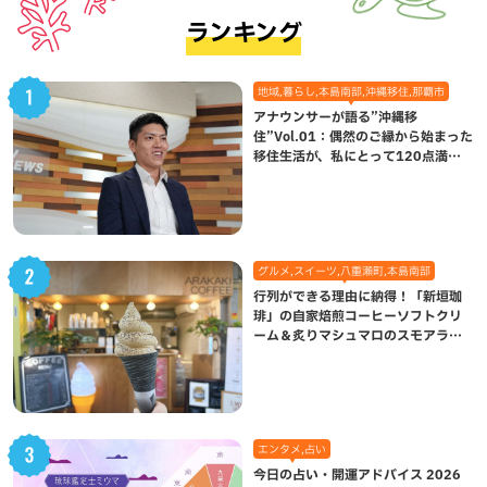
ランキング
地域,暮らし,本島南部,沖縄移住,那覇市
アナウンサーが語る”沖縄移
住”Vol.01：偶然のご縁から始まった
移住生活が、私にとって120点満点
になった理由
グルメ,スイーツ,八重瀬町,本島南部
行列ができる理由に納得！「新垣珈
琲」の自家焙煎コーヒーソフトクリ
ーム＆炙りマシュマロのスモアラテ
が絶品（八重瀬町）
エンタメ,占い
今日の占い・開運アドバイス 2026