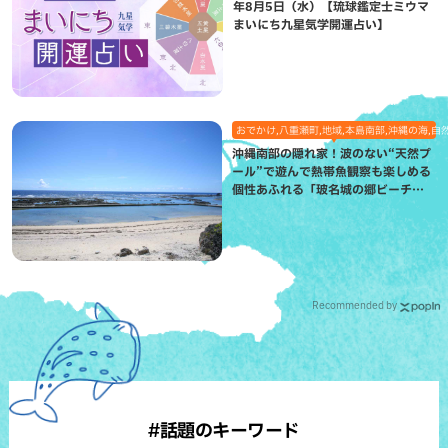
年8月5日（水）【琉球鑑定士ミウマ
まいにち九星気学開運占い】
おでかけ,八重瀬町,地域,本島南部,沖縄の海,自
沖縄南部の隠れ家！波のない“天然プ
ール”で遊んで熱帯魚観察も楽しめる
個性あふれる「玻名城の郷ビーチ」
（八重瀬町）
Recommended by
#話題のキーワード