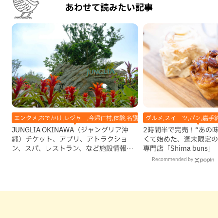
あわせて読みたい記事
エンタメ,おでかけ,レジャー,今帰仁村,体験,名護市,地域,本島北部,自然
グルメ,スイーツ,パン,嘉手
JUNGLIA OKINAWA（ジャングリア沖
2時間半で完売！“あの
縄）チケット、アプリ、アトラクショ
くて始めた、週末限定の
ン、スパ、レストラン、など施設情報を
専門店「Shima buns
総まとめ！
Recommended by