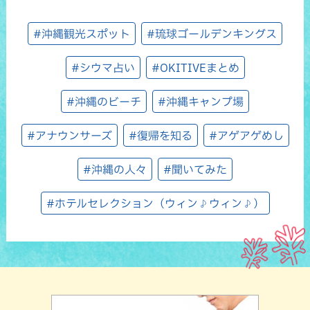
#沖縄観光スポット
#琉球ゴールデンキングス
#シウマ占い
#OKITIVEまとめ
#沖縄のビーチ
#沖縄キャンプ場
#アナウンサーズ
#復帰を知る
#アゲアゲめし
#沖縄の人々
#聞いてみた
#ホテルセレクション（ウィン♪ウィン♪）