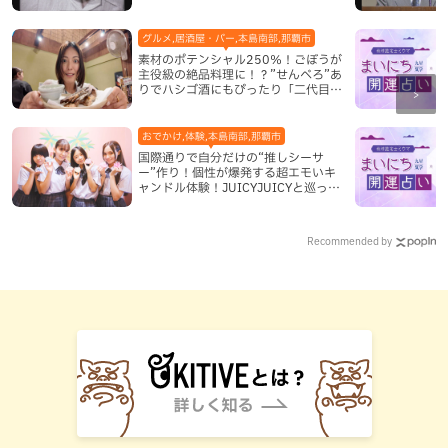
グルメ,居酒屋・バー,本島南部,那覇市
素材のポテンシャル250％！ごぼうが
主役級の絶品料理に！？”せんべろ”あ
りでハシゴ酒にもぴったり「二代目ふ
み坊亭」（那覇市）
おでかけ,体験,本島南部,那覇市
国際通りで自分だけの“推しシーサ
ー”作り！個性が爆発する超エモいキ
ャンドル体験！JUICYJUICYと巡って
沖縄新定番を探す
Recommended by