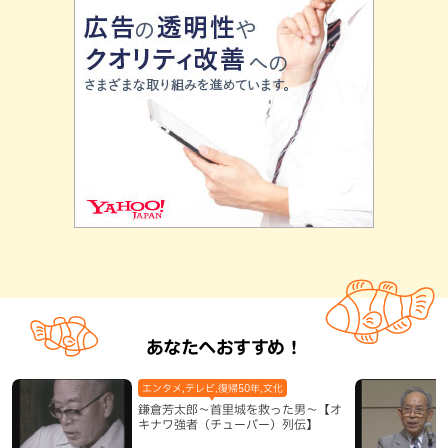
あなたへおすすめ！
エンタメ,テレビ,復帰50年,文化
鎌倉芳太郎～首里城を救った男～【オ
キナワ強者（チューバー）列伝】