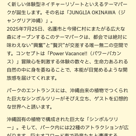
く新しい体験型ネイチャーリゾートといえるテーマパー
クが誕生します。その名は「JUNGLIA OKINAWA（ジ
ャングリア沖縄）」。
2025年7月25日、名護市と今帰仁村にまたがる広大な
森にオープンするこのテーマパークは、都会では絶対に
味わえない“興奮”と“贅沢”が交差する唯一無二の空間で
す。コンセプトは「Power Vacance!!（パワーバカン
ス）」冒険心を刺激する体験の数々と、生命力あふれる
自然の中に身を委ねることで、本能が目覚めるような開
放感を届けてくれます。
パークのエントランスには、沖縄由来の植物でつくられ
た巨大なシンボルツリーがそびえ立ち、ゲストを幻想的
な世界へと誘います。
沖縄固有の植物で構成された巨大な「シンボルツリ
ー」。そして、パーク内には22種のアトラクションが広
がります。巨大オフロード車で恐竜たちと遭遇する