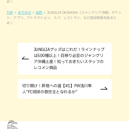
め！
TOP
おでかけ
自然
JUNGLIA OKINAWA（ジャングリア沖縄）チケッ
ト、アプリ、アトラクション、スパ、レストラン、など施設情報を総まと
め！
JUNGLIAグッズはこれだ！ラインナップ
は500種以上！目移り必至のジャングリ
ア沖縄土産！知っておきたいスタッフの
レコメン商品
切り開け！昇格への道【#1】FW浅川隼
人“FC琉球の救世主となれるか”