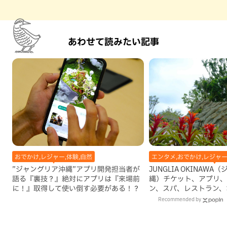
あわせて読みたい記事
おでかけ,レジャー,体験,自然
エンタメ,おでかけ,レジャー
”ジャングリア沖縄”アプリ開発担当者が
JUNGLIA OKINAW
語る『裏技？』絶対にアプリは『来場前
縄）チケット、アプリ、
に！』取得して使い倒す必要がある！？
ン、スパ、レストラン、
開業前に総まとめ！
Recommended by