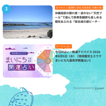
おでかけ,八重瀬町,地域,本島南部,沖縄の海,自
沖縄南部の隠れ家！波のない“天然プ
ール”で遊んで熱帯魚観察も楽しめる
個性あふれる「玻名城の郷ビーチ」
（八重瀬町）
エンタメ,占い
今日の占い・開運アドバイス 2026
年8月5日（水）【琉球鑑定士ミウマ
まいにち九星気学開運占い】
Recommended by