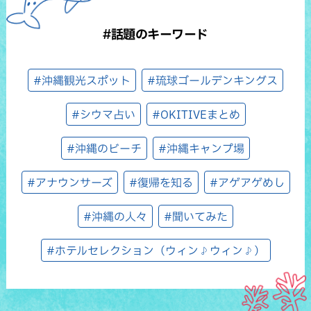
#話題のキーワード
#沖縄観光スポット
#琉球ゴールデンキングス
#シウマ占い
#OKITIVEまとめ
#沖縄のビーチ
#沖縄キャンプ場
#アナウンサーズ
#復帰を知る
#アゲアゲめし
#沖縄の人々
#聞いてみた
#ホテルセレクション（ウィン♪ウィン♪）