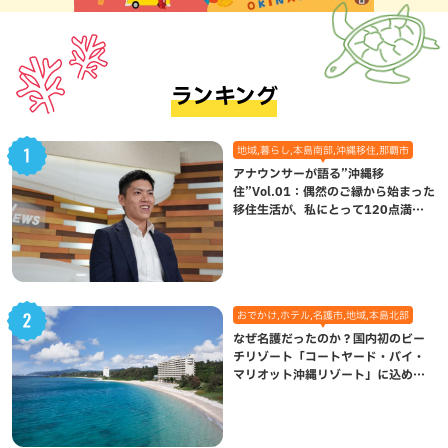
ランキング
地域,暮らし,本島南部,沖縄移住,那覇市
アナウンサーが語る”沖縄移
住”Vol.01：偶然のご縁から始まった
移住生活が、私にとって120点満点
になった理由
おでかけ,ホテル,名護市,地域,本島北部
なぜ名護だったのか？国内初のビー
チリゾート「コートヤード・バイ・
マリオット沖縄リゾート」に込めら
れた想い