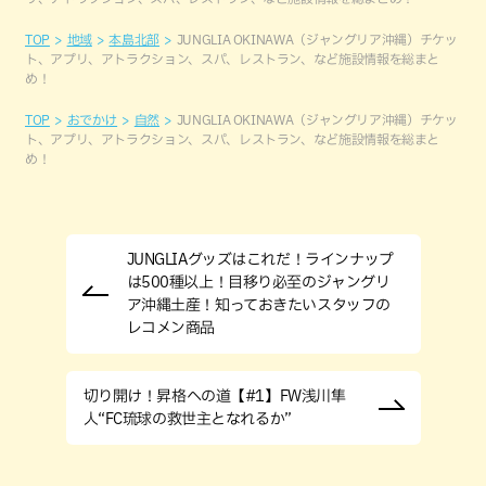
TOP
地域
本島北部
JUNGLIA OKINAWA（ジャングリア沖縄）チケッ
ト、アプリ、アトラクション、スパ、レストラン、など施設情報を総まと
め！
TOP
おでかけ
自然
JUNGLIA OKINAWA（ジャングリア沖縄）チケッ
ト、アプリ、アトラクション、スパ、レストラン、など施設情報を総まと
め！
JUNGLIAグッズはこれだ！ラインナップ
は500種以上！目移り必至のジャングリ
ア沖縄土産！知っておきたいスタッフの
レコメン商品
切り開け！昇格への道【#1】FW浅川隼
人“FC琉球の救世主となれるか”