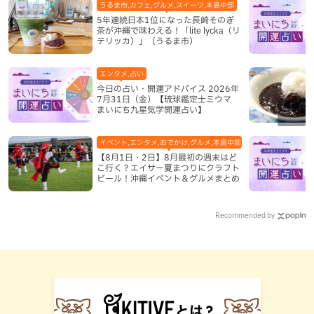
うるま市,カフェ,グルメ,スイーツ,本島中部
5年連続日本1位になった長崎そのぎ
茶が沖縄で味わえる！「lite lycka（リ
テリッカ）」（うるま市）
エンタメ,占い
今日の占い・開運アドバイス 2026年
7月31日（金）【琉球鑑定士ミウマ
まいにち九星気学開運占い】
イベント,エンタメ,おでかけ,グルメ,本島中部,本島北部,本島南部
【8月1日・2日】8月最初の週末はど
こ行く？エイサー夏まつりにクラフト
ビール！沖縄イベント＆グルメまとめ
Recommended by