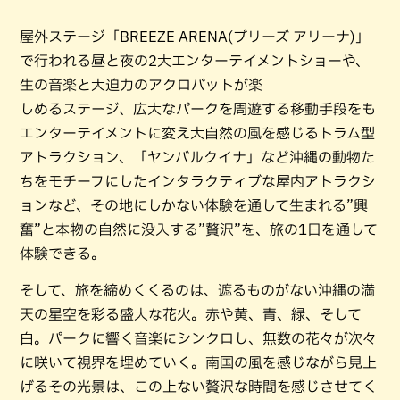
屋外ステージ「BREEZE ARENA(ブリーズ アリーナ)」
で行われる昼と夜の2大エンターテイメントショーや、
生の音楽と大迫力のアクロバットが楽
しめるステージ、広大なパークを周遊する移動手段をも
エンターテイメントに変え大自然の風を感じるトラム型
アトラクション、「ヤンバルクイナ」など沖縄の動物た
ちをモチーフにしたインタラクティブな屋内アトラクシ
ョンなど、その地にしかない体験を通して生まれる”興
奮”と本物の自然に没入する”贅沢”を、旅の1日を通して
体験できる。
そして、旅を締めくくるのは、遮るものがない沖縄の満
天の星空を彩る盛大な花火。赤や黄、青、緑、そして
白。パークに響く音楽にシンクロし、無数の花々が次々
に咲いて視界を埋めていく。南国の風を感じながら見上
げるその光景は、この上ない贅沢な時間を感じさせてく