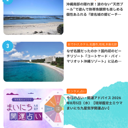
沖縄南部の隠れ家！波のない“天然プ
ール”で遊んで熱帯魚観察も楽しめる
個性あふれる「玻名城の郷ビーチ」
（八重瀬町）
おでかけ,ホテル,名護市,地域,本島北部
なぜ名護だったのか？国内初のビー
チリゾート「コートヤード・バイ・
マリオット沖縄リゾート」に込めら
れた想い
エンタメ,占い
今日の占い・開運アドバイス 2026
年8月5日（水）【琉球鑑定士ミウマ
まいにち九星気学開運占い】