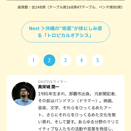
座席数：全248席（テーブル席168席47テーブル、ベンチ席80席）
Next ＞沖縄の“命薬”が体にしみ渡
る「トロピカルオアシス」
1
2
3
4
5
OKITIVEライター
真栄城 潤一
1985年生まれ、那覇市出身。 元新聞記者、
その前はバンドマン（ドラマー）。映画、
音楽、文学、それらをひっくるめたアー
ト、さらにそれらをひっくるめた文化を敬
い畏れ、そして愛す。あらゆる分野のクリエ
イティブな人たちの活動や言葉を発信し、