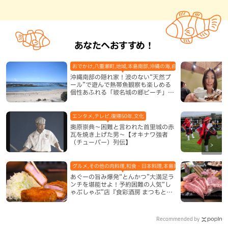
あなたへおすすめ！
おでかけ,八重瀬町,地域,本島南部,沖縄の海,自然
沖縄南部の隠れ家！波のない“天然プ
ール”で遊んで熱帯魚観察も楽しめる
個性あふれる「玻名城の郷ビーチ」
（八重瀬町）
エンタメ,テレビ,復帰50年,文化
奥原崇典～困難と言われた首里城の赤
瓦を焼き上げた男～【オキナワ強者
（チューバー）列伝】
グルメ,その他の肉料理,和食・日本料理,本島南部,那覇市
あぐーの旨み爆発“とんかつ”大満足ラ
ンチを堪能せよ！予約困難の人気“し
ゃぶしゃぶ”店『食彩酒房 まつもと』
平日限定でオープン（那覇市）
Recommended by