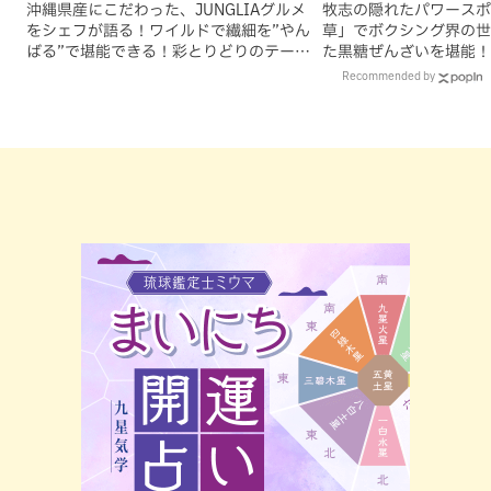
沖縄県産にこだわった、JUNGLIAグルメ
牧志の隠れたパワースポ
をシェフが語る！ワイルドで繊細を”やん
草」でボクシング界の世
ばる”で堪能できる！彩とりどりのテーマ
た黒糖ぜんざいを堪能！
パークメシ
手作りケーキも要チェッ
Recommended by