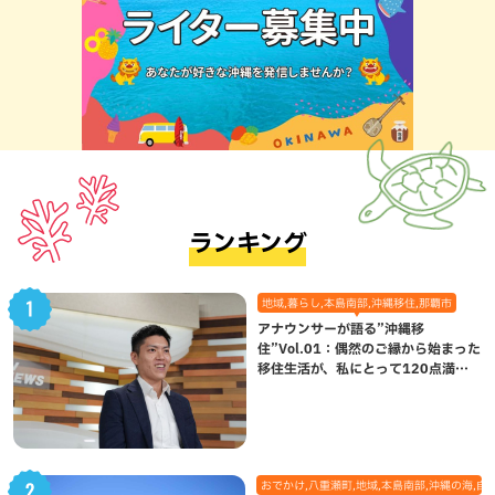
ランキング
地域,暮らし,本島南部,沖縄移住,那覇市
アナウンサーが語る”沖縄移
住”Vol.01：偶然のご縁から始まった
移住生活が、私にとって120点満点
になった理由
おでかけ,八重瀬町,地域,本島南部,沖縄の海,自