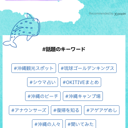
Recommended by
#話題のキーワード
#沖縄観光スポット
#琉球ゴールデンキングス
#シウマ占い
#OKITIVEまとめ
#沖縄のビーチ
#沖縄キャンプ場
#アナウンサーズ
#復帰を知る
#アゲアゲめし
#沖縄の人々
#聞いてみた