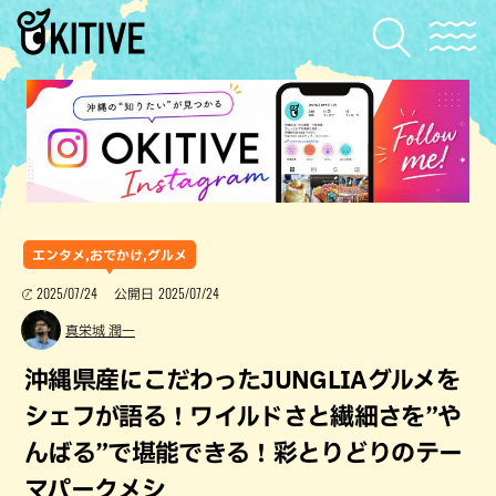
エンタメ,おでかけ,グルメ
2025/07/24
2025/07/24
公開日
真栄城 潤一
沖縄県産にこだわったJUNGLIAグルメを
シェフが語る！ワイルドさと繊細さを”や
んばる”で堪能できる！彩とりどりのテー
マパークメシ