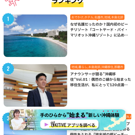
ランキング
おでかけ,ホテル,名護市,地域,本島北部
なぜ名護だったのか？国内初のビー
チリゾート「コートヤード・バイ・
マリオット沖縄リゾート」に込めら
れた想い
地域,暮らし,本島南部,沖縄移住,那覇市
アナウンサーが語る”沖縄移
住”Vol.01：偶然のご縁から始まった
移住生活が、私にとって120点満点
になった理由
おでかけ,八重瀬町,地域,本島南部,沖縄の海,自
沖縄南部の隠れ家！波のない“天然プ
ール”で遊んで熱帯魚観察も楽しめる
個性あふれる「玻名城の郷ビーチ」