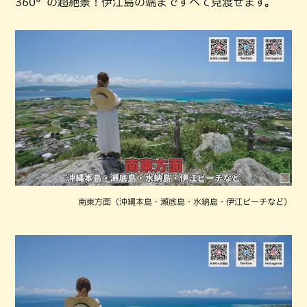
360°の超絶景！伊江島の端まですべて見渡せます。
南東方面（沖縄本島・瀬底島・水納島・伊江ビーチなど）