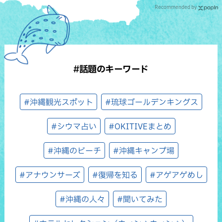
Recommended by
#話題のキーワード
#沖縄観光スポット
#琉球ゴールデンキングス
#シウマ占い
#OKITIVEまとめ
#沖縄のビーチ
#沖縄キャンプ場
#アナウンサーズ
#復帰を知る
#アゲアゲめし
#沖縄の人々
#聞いてみた