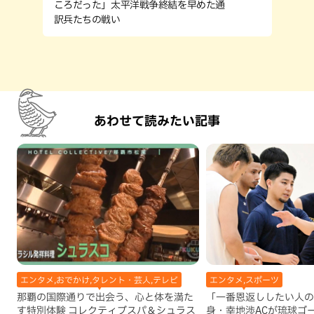
ころだった」太平洋戦争終結を早めた通
訳兵たちの戦い
あわせて読みたい記事
エンタメ,おでかけ,タレント・芸人,テレビ
エンタメ,スポーツ
那覇の国際通りで出会う、心と体を満た
「一番恩返ししたい人の
す特別体験 コレクティブスパ＆シュラス
身・幸地渉ACが琉球ゴ