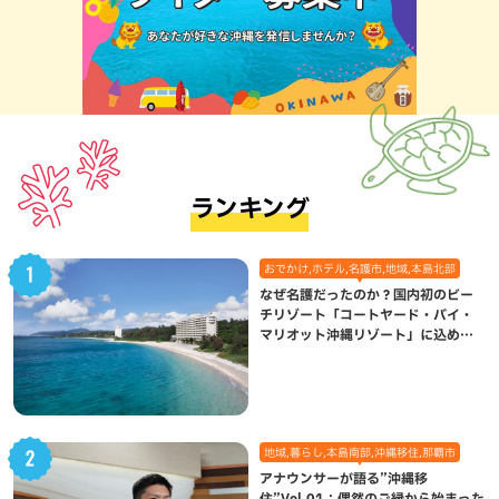
ランキング
おでかけ,ホテル,名護市,地域,本島北部
なぜ名護だったのか？国内初のビー
チリゾート「コートヤード・バイ・
マリオット沖縄リゾート」に込めら
れた想い
地域,暮らし,本島南部,沖縄移住,那覇市
アナウンサーが語る”沖縄移
住”Vol.01：偶然のご縁から始まった