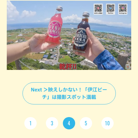
Next ＞映えしかない！「伊江ビー
チ」は撮影スポット満載
1
3
4
5
10