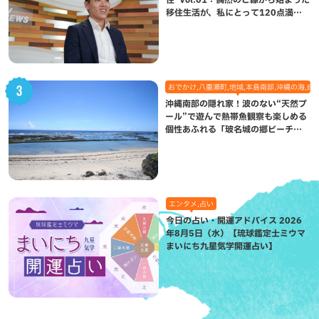
移住生活が、私にとって120点満点
になった理由
おでかけ,八重瀬町,地域,本島南部,沖縄の海,自
沖縄南部の隠れ家！波のない“天然プ
ール”で遊んで熱帯魚観察も楽しめる
個性あふれる「玻名城の郷ビーチ」
（八重瀬町）
エンタメ,占い
今日の占い・開運アドバイス 2026
年8月5日（水）【琉球鑑定士ミウマ
まいにち九星気学開運占い】