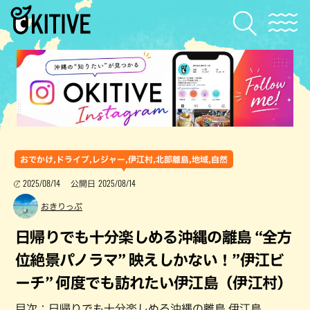
おでかけ,ドライブ,レジャー,伊江村,北部離島,地域,自然
2025/08/14
2025/08/14
公開日
おきりっぷ
日帰りでも十分楽しめる沖縄の離島 “全方
位絶景パノラマ” 映えしかない！”伊江ビ
ーチ” 何度でも訪れたい伊江島（伊江村）
目次：日帰りでも十分楽しめる沖縄の離島 伊江島