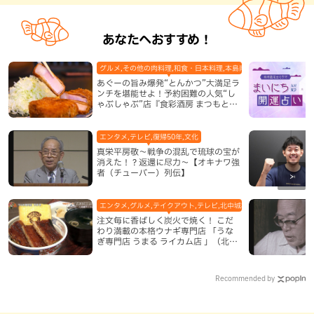
あなたへおすすめ！
グルメ,その他の肉料理,和食・日本料理,本島南部,那覇市
あぐーの旨み爆発“とんかつ”大満足ラ
ンチを堪能せよ！予約困難の人気“し
ゃぶしゃぶ”店『食彩酒房 まつもと』
平日限定でオープン（那覇市）
エンタメ,テレビ,復帰50年,文化
真栄平房敬～戦争の混乱で琉球の宝が
消えた！？返還に尽力～【オキナワ強
者（チューバー）列伝】
エンタメ,グルメ,テイクアウト,テレビ,北中城村,和食・日本料理,地
注文毎に香ばしく炭火で焼く！ こだ
わり満載の本格ウナギ専門店 「うな
ぎ専門店 うまる ライカム店 」（北中
城村）
Recommended by