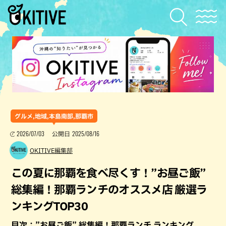
グルメ,地域,本島南部,那覇市
2026/07/03
2025/08/16
公開日
OKITIVE編集部
この夏に那覇を食べ尽くす！”お昼ご飯”
総集編！那覇ランチのオススメ店 厳選ラ
ンキングTOP30
目次：”お昼ご飯” 総集編！那覇ランチ ランキング