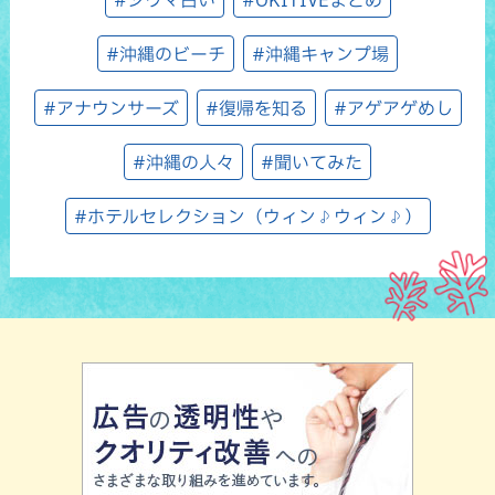
#シウマ占い
#OKITIVEまとめ
#沖縄のビーチ
#沖縄キャンプ場
#アナウンサーズ
#復帰を知る
#アゲアゲめし
#沖縄の人々
#聞いてみた
#ホテルセレクション（ウィン♪ウィン♪）