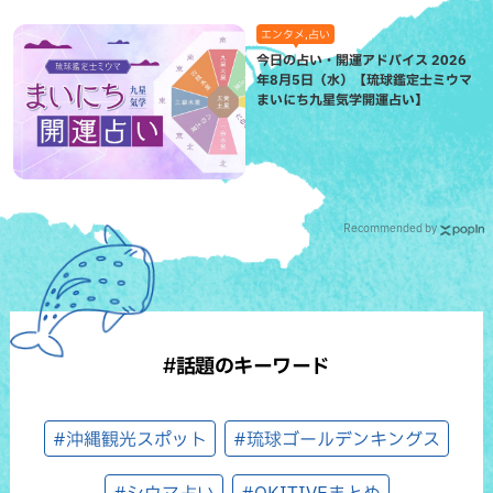
エンタメ,占い
今日の占い・開運アドバイス 2026
年8月5日（水）【琉球鑑定士ミウマ
まいにち九星気学開運占い】
Recommended by
#話題のキーワード
#沖縄観光スポット
#琉球ゴールデンキングス