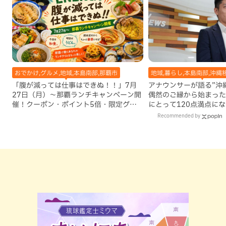
おでかけ,グルメ,地域,本島南部,那覇市
地域,暮らし,本島南部,沖縄
「腹が減っては仕事はできぬ！！」7月
アナウンサーが語る”沖縄移
27日（月）〜那覇ランチキャンペーン開
偶然のご縁から始まった
催！クーポン・ポイント5倍・限定グッ
にとって120点満点に
ズが当たる12日間
Recommended by