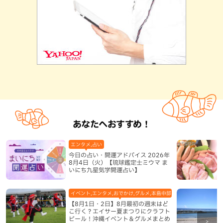
あなたへおすすめ！
エンタメ,占い
今日の占い・開運アドバイス 2026年
8月4日（火）【琉球鑑定士ミウマ ま
いにち九星気学開運占い】
イベント,エンタメ,おでかけ,グルメ,本島中部,本島北部,本島南部
【8月1日・2日】8月最初の週末はど
こ行く？エイサー夏まつりにクラフト
ビール！沖縄イベント＆グルメまとめ