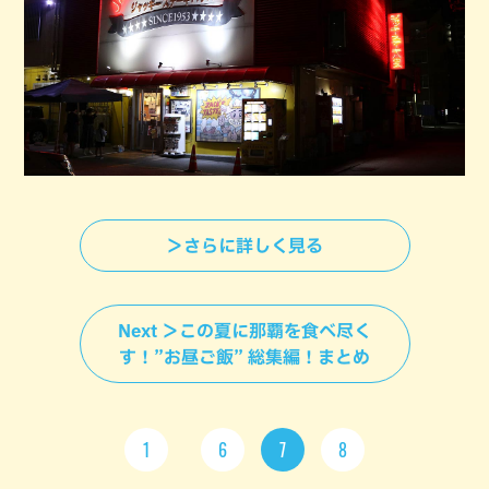
＞さらに詳しく見る
Next ＞この夏に那覇を食べ尽く
す！”お昼ご飯” 総集編！まとめ
1
6
7
8