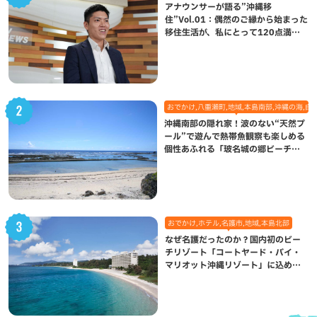
アナウンサーが語る”沖縄移
住”Vol.01：偶然のご縁から始まった
移住生活が、私にとって120点満点
になった理由
おでかけ,八重瀬町,地域,本島南部,沖縄の海,自
沖縄南部の隠れ家！波のない“天然プ
ール”で遊んで熱帯魚観察も楽しめる
個性あふれる「玻名城の郷ビーチ」
（八重瀬町）
おでかけ,ホテル,名護市,地域,本島北部
なぜ名護だったのか？国内初のビー
チリゾート「コートヤード・バイ・
マリオット沖縄リゾート」に込めら
れた想い