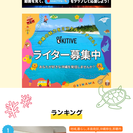
ランキング
地域,暮らし,本島南部,沖縄移住,那覇市