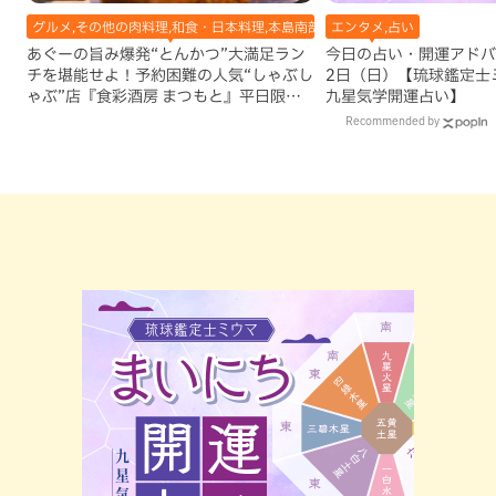
グルメ,その他の肉料理,和食・日本料理,本島南部,那覇市
エンタメ,占い
あぐーの旨み爆発“とんかつ”大満足ラン
今日の占い・開運アドバイ
チを堪能せよ！予約困難の人気“しゃぶし
2日（日）【琉球鑑定士
ゃぶ”店『食彩酒房 まつもと』平日限定
九星気学開運占い】
でオープン（那覇市）
Recommended by