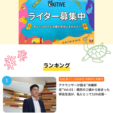
ランキング
地域,暮らし,本島南部,沖縄移住,那覇市
アナウンサーが語る”沖縄移
住”Vol.01：偶然のご縁から始まった
移住生活が、私にとって120点満点
になった理由