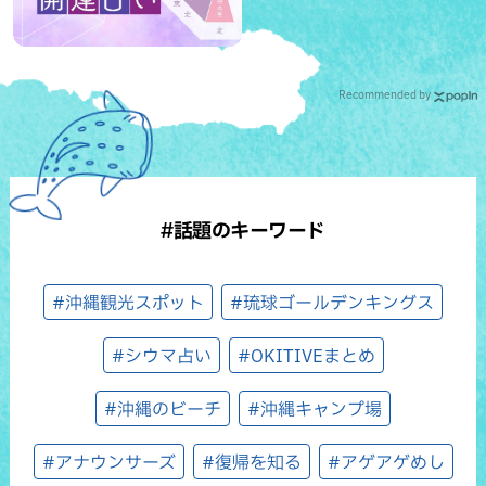
Recommended by
#話題のキーワード
#沖縄観光スポット
#琉球ゴールデンキングス
#シウマ占い
#OKITIVEまとめ
#沖縄のビーチ
#沖縄キャンプ場
#アナウンサーズ
#復帰を知る
#アゲアゲめし