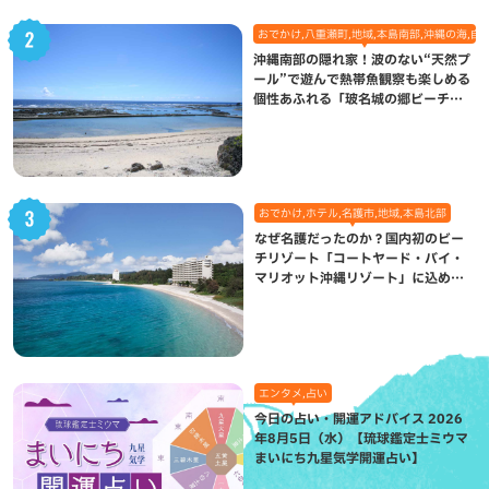
おでかけ,八重瀬町,地域,本島南部,沖縄の海,自
沖縄南部の隠れ家！波のない“天然プ
ール”で遊んで熱帯魚観察も楽しめる
個性あふれる「玻名城の郷ビーチ」
（八重瀬町）
おでかけ,ホテル,名護市,地域,本島北部
なぜ名護だったのか？国内初のビー
チリゾート「コートヤード・バイ・
マリオット沖縄リゾート」に込めら
れた想い
エンタメ,占い
今日の占い・開運アドバイス 2026
年8月5日（水）【琉球鑑定士ミウマ
まいにち九星気学開運占い】