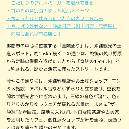
・こだわりのグルメバーガーを堪能できる！
・甘いものは別腹！映え＆絶品スイーツ
・ちょっとひと休みしたいときのカフェ＆バー
・やっぱり外せない！沖縄料理（郷土料理・居酒屋）
・穴場もあれば有名店も！
那覇市の中心に位置する「国際通り」は、沖縄観光の王
道スポット。約1.6km続くこの通りは、戦後の焼け野原
から奇跡の復興を遂げたことから「奇跡の1マイル」と
も称される、歴史と活気に満ちたストリートです。
今やこの通りには、沖縄料理店やお土産ショップ、エン
タメ施設、アパレル店などがずらりと立ち並び、昼夜を
問わず観光客でにぎわいます。三線の音色が流れ、色と
りどりのかりゆしウェアが揺れる光景は、まさに“ザ・
沖縄”な雰囲気。路地に入ればレトロな喫茶店や古民家
を活用したカフェ、個性派ショップが軒を連ね、表通り
とはまた違った顔をのぞかせます。