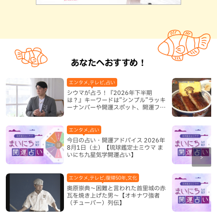
あなたへおすすめ！
エンタメ,テレビ,占い
シウマが占う！『2026年下半期
は？』キーワードは”シンプル”ラッキ
ーナンバーや開運スポット、開運フー
ドも紹介
エンタメ,占い
今日の占い・開運アドバイス 2026年
8月1日（土）【琉球鑑定士ミウマ ま
いにち九星気学開運占い】
エンタメ,テレビ,復帰50年,文化
奥原崇典～困難と言われた首里城の赤
瓦を焼き上げた男～【オキナワ強者
（チューバー）列伝】