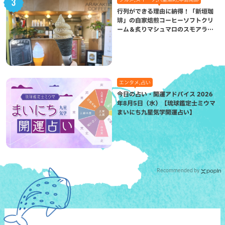
行列ができる理由に納得！「新垣珈
琲」の自家焙煎コーヒーソフトクリ
ーム＆炙りマシュマロのスモアラテ
が絶品（八重瀬町）
エンタメ,占い
今日の占い・開運アドバイス 2026
年8月5日（水）【琉球鑑定士ミウマ
まいにち九星気学開運占い】
Recommended by