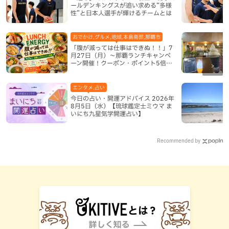
ールデンキングスが追い求める“多様
性”と日本人選手が輝けるチームとは
おでかけ,グルメ,地域,本島南部,那覇市
「腹が減っては仕事はできぬ！！」7
月27日（月）〜那覇ランチキャンペ
ーン開催！クーポン・ポイント5倍・
限定グッズが当たる12日間
エンタメ,占い
今日の占い・開運アドバイス 2026年
8月5日（水）【琉球鑑定士ミウマ ま
いにち九星気学開運占い】
Recommended by