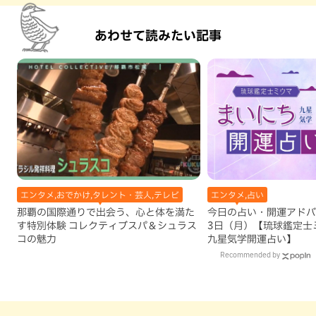
あわせて読みたい記事
エンタメ,おでかけ,タレント・芸人,テレビ
エンタメ,占い
那覇の国際通りで出会う、心と体を満た
今日の占い・開運アドバイ
す特別体験 コレクティブスパ＆シュラス
3日（月）【琉球鑑定士
コの魅力
九星気学開運占い】
Recommended by