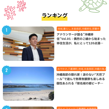
ランキング
地域,暮らし,本島南部,沖縄移住,那覇市
アナウンサーが語る”沖縄移
住”Vol.01：偶然のご縁から始まった
移住生活が、私にとって120点満点
になった理由
おでかけ,八重瀬町,地域,本島南部,沖縄の海,自
沖縄南部の隠れ家！波のない“天然プ
ール”で遊んで熱帯魚観察も楽しめる
個性あふれる「玻名城の郷ビーチ」
（八重瀬町）
グルメ,スイーツ,八重瀬町,本島南部