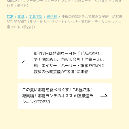
RESORT（ラソール シー リゾート）サウナ・天然ビーチ・サンセットに癒さ
れる（読谷村）
TOP
地域
本島中部
読谷村
沖縄の絶景ホテルで贅沢女子旅！LAZOR
SEA RESORT（ラソール シー リゾート）サウナ・天然ビーチ・サンセットに
癒される（読谷村）
8月17日は特別な一日を「ぜんぶ祭り」
で！漁師めし、花火大会も！沖縄三大伝
統、エイサー・ハーリー・旗頭を中心に
数多の伝統芸能が”糸満”に集結
この夏に那覇を食べ尽くす！”お昼ご飯”
総集編！那覇ランチのオススメ店 厳選ラ
ンキングTOP30