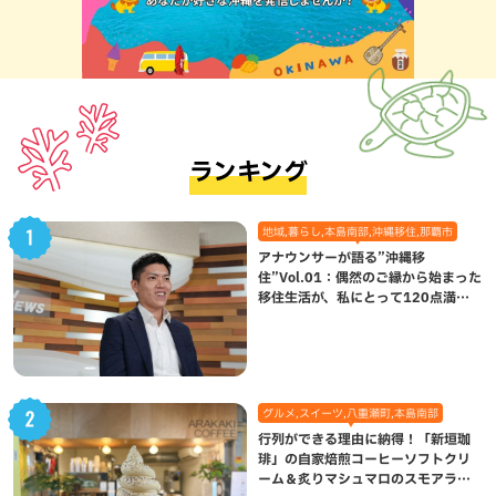
ランキング
地域,暮らし,本島南部,沖縄移住,那覇市
アナウンサーが語る”沖縄移
住”Vol.01：偶然のご縁から始まった
移住生活が、私にとって120点満点
になった理由
グルメ,スイーツ,八重瀬町,本島南部
行列ができる理由に納得！「新垣珈
琲」の自家焙煎コーヒーソフトクリ
ーム＆炙りマシュマロのスモアラテ