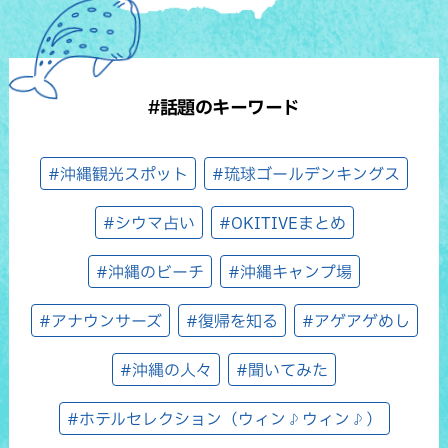
#話題のキーワード
#沖縄観光スポット
#琉球ゴールデンキングス
#シウマ占い
#OKITIVEまとめ
#沖縄のビーチ
#沖縄キャンプ場
#アナウンサーズ
#復帰を知る
#アゲアゲめし
#沖縄の人々
#聞いてみた
#ホテルセレクション（ウィン♪ウィン♪）