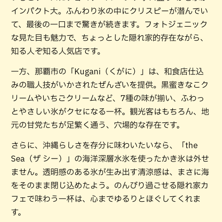
インパクト大。ふんわり氷の中にクリスピーが潜んでい
て、最後の一口まで驚きが続きます。フォトジェニック
な見た目も魅力で、ちょっとした隠れ家的存在ながら、
知る人ぞ知る人気店です。
一方、那覇市の「Kugani（くがに）」は、和食店仕込
みの職人技がいかされたぜんざいを提供。黒蜜きなこク
リームやいちごクリームなど、7種の味が揃い、ふわっ
とやさしい氷がクセになる一杯。観光客はもちろん、地
元の甘党たちが足繁く通う、穴場的な存在です。
さらに、沖縄らしさを存分に味わいたいなら、「the
Sea（ザ シー）」の海洋深層水氷を使ったかき氷は外せ
ません。透明感のある氷が生み出す清涼感は、まさに海
をそのまま閉じ込めたよう。のんびり過ごせる隠れ家カ
フェで味わう一杯は、心までゆるりとほぐしてくれま
す。