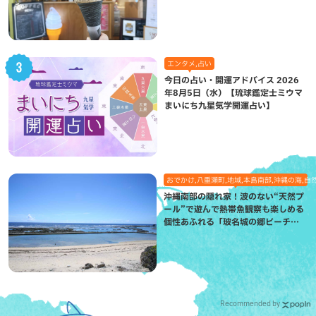
が絶品（八重瀬町）
エンタメ,占い
今日の占い・開運アドバイス 2026
年8月5日（水）【琉球鑑定士ミウマ
まいにち九星気学開運占い】
おでかけ,八重瀬町,地域,本島南部,沖縄の海,自
沖縄南部の隠れ家！波のない“天然プ
ール”で遊んで熱帯魚観察も楽しめる
個性あふれる「玻名城の郷ビーチ」
（八重瀬町）
Recommended by