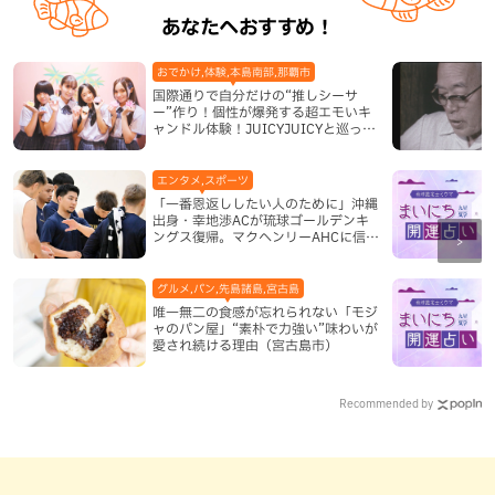
あなたへおすすめ！
おでかけ,体験,本島南部,那覇市
国際通りで自分だけの“推しシーサ
ー”作り！個性が爆発する超エモいキ
ャンドル体験！JUICYJUICYと巡って
沖縄新定番を探す
エンタメ,スポーツ
「一番恩返ししたい人のために」沖縄
出身・幸地渉ACが琉球ゴールデンキ
ングス復帰。マクヘンリーAHCに信頼
を寄せる理由
グルメ,パン,先島諸島,宮古島
唯一無二の食感が忘れられない「モジ
ャのパン屋」“素朴で力強い”味わいが
愛され続ける理由（宮古島市）
Recommended by