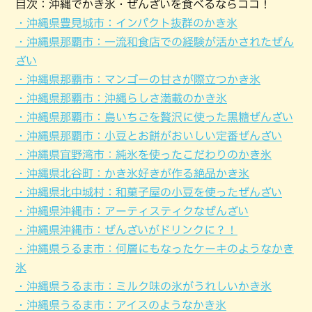
目次：沖縄でかき氷・ぜんざいを食べるならココ！
・沖縄県豊見城市：インパクト抜群のかき氷
・沖縄県那覇市：一流和食店での経験が活かされたぜん
ざい
・沖縄県那覇市：マンゴーの甘さが際立つかき氷
・沖縄県那覇市：沖縄らしさ満載のかき氷
・沖縄県那覇市：島いちごを贅沢に使った黒糖ぜんざい
・沖縄県那覇市：小豆とお餅がおいしい定番ぜんざい
・沖縄県宜野湾市：純氷を使ったこだわりのかき氷
・沖縄県北谷町：かき氷好きが作る絶品かき氷
・沖縄県北中城村：和菓子屋の小豆を使ったぜんざい
・沖縄県沖縄市：アーティスティクなぜんざい
・沖縄県沖縄市：ぜんざいがドリンクに？！
・沖縄県うるま市：何層にもなったケーキのようなかき
氷
・沖縄県うるま市：ミルク味の氷がうれしいかき氷
・沖縄県うるま市：アイスのようなかき氷