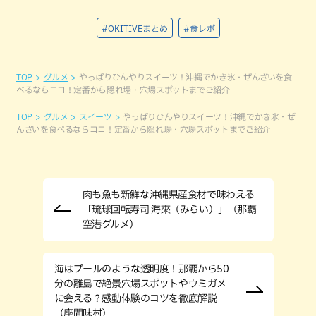
#OKITIVEまとめ
#食レポ
TOP
グルメ
やっぱりひんやりスイーツ！沖縄でかき氷・ぜんざいを食
べるならココ！定番から隠れ場・穴場スポットまでご紹介
TOP
グルメ
スイーツ
やっぱりひんやりスイーツ！沖縄でかき氷・ぜ
んざいを食べるならココ！定番から隠れ場・穴場スポットまでご紹介
肉も魚も新鮮な沖縄県産食材で味わえる
「琉球回転寿司 海來（みらい）」（那覇
空港グルメ）
海はプールのような透明度！那覇から50
分の離島で絶景穴場スポットやウミガメ
に会える？感動体験のコツを徹底解説
（座間味村）