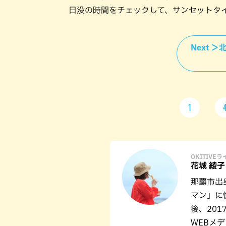
日没の時間をチェックして、サンセットタ
Next 
1
OKITIVE
花城 綾子
那覇市出
マン」に
後、20
WEBメ