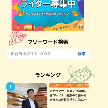
フリーワード検索
ランキング
地域,暮らし,本島南部,沖縄移住,那覇市
アナウンサーが語る”沖縄移
住”Vol.01：偶然のご縁から
始まった移住生活が、私にと
って120点満点になった理由