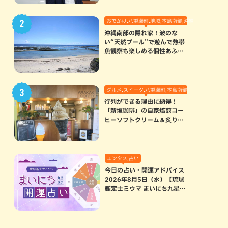
おでかけ,八重瀬町,地域,本島南部,沖縄の海,自然
沖縄南部の隠れ家！波のな
い“天然プール”で遊んで熱帯
魚観察も楽しめる個性あふれ
る「玻名城の郷ビーチ」（八
重瀬町）
グルメ,スイーツ,八重瀬町,本島南部
行列ができる理由に納得！
「新垣珈琲」の自家焙煎コー
ヒーソフトクリーム＆炙りマ
シュマロのスモアラテが絶品
（八重瀬町）
エンタメ,占い
今日の占い・開運アドバイス
2026年8月5日（水）【琉球
鑑定士ミウマ まいにち九星気
学開運占い】