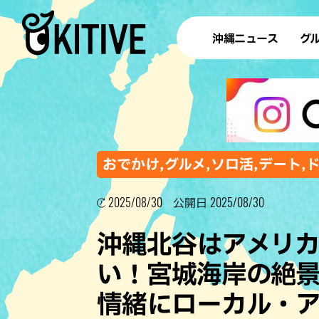
沖縄ニュース
グ
ラ
テイ
すし
沖
おでかけ,グルメ,ソロ活,デート,
2025/08/30
2025/08/30
公開日
洋食・
沖縄北谷はアメリ
ステー
い！宮城海岸の絶
その他
情緒にローカル・
ブッフェ