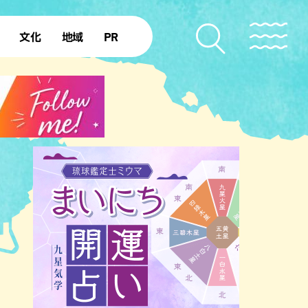
文化
地域
PR
復帰50年
本島北部
本島中部
本島南部
先島諸島
北部離島
南部離島