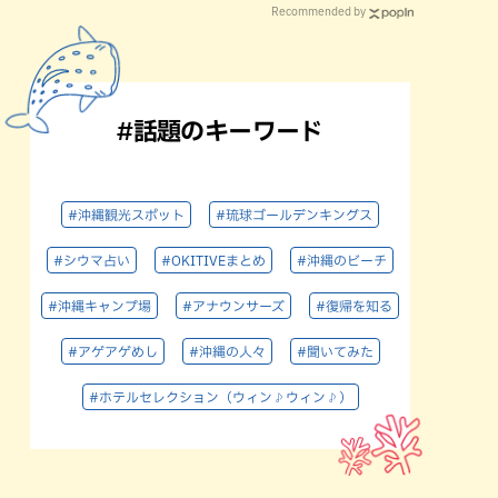
Recommended by
#話題のキーワード
#沖縄観光スポット
#琉球ゴールデンキングス
#シウマ占い
#OKITIVEまとめ
#沖縄のビーチ
#沖縄キャンプ場
#アナウンサーズ
#復帰を知る
#アゲアゲめし
#沖縄の人々
#聞いてみた
#ホテルセレクション（ウィン♪ウィン♪）