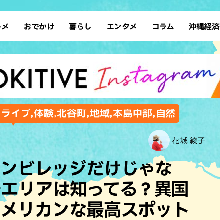
ルメ
おでかけ
暮らし
エンタメ
コラム
沖縄経済
ーメン
デート
沖縄そば
レシピ
スポーツ
ドライブ
SDGs
占い
クアウト
散歩
ファッション
カフェ
タレント・芸人
ソロ活
ローカルニュース
テレビ
・魚料理
自然
和食・日本料理
沖縄移住
イベント
子ども
沖縄旧暦行事
縄料理
歴史
アジア・エスニック
体験
ドライブ,体験,北谷町,地域,本島中部,自然
中華
レジャー
イタリアン
アート
花城 綾子
西洋料理
ショッピング
フレンチ
ホテル
カンビレッジだけじゃな
キ・焼肉
サウナ
焼鳥・串料理
公園
景エリアは知ってる？異国
の肉料理
沖縄の海
居酒屋・バー
アメリカンな最高スポット
・バイキング
スイーツ