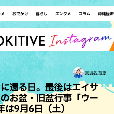
ルメ
おでかけ
暮らし
エンタメ
コラム
沖縄経済
ーメン
デート
沖縄そば
レシピ
スポーツ
ドライブ
SDGs
占い
クアウト
散歩
ファッション
カフェ
タレント・芸人
ソロ活
ローカルニュース
テレビ
・魚料理
自然
和食・日本料理
沖縄移住
イベント
子ども
沖縄旧暦行事
縄料理
歴史
アジア・エスニック
体験
中華
レジャー
イタリアン
アート
真境名 育恵
西洋料理
ショッピング
フレンチ
ホテル
世に還る日。最後はエイサ
キ・焼肉
サウナ
焼鳥・串料理
公園
縄のお盆・旧盆行事「ウー
の肉料理
沖縄の海
居酒屋・バー
年は9月6日（土）
・バイキング
スイーツ