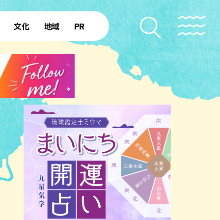
文化
地域
PR
復帰50年
本島北部
本島中部
本島南部
先島諸島
北部離島
南部離島