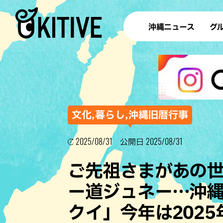
沖縄ニュース
グ
ラ
テイ
すし
沖
文化,暮らし,沖縄旧暦行事
2025/08/31
2025/08/31
公開日
洋食・
ご先祖さまがあの
ステー
ー道ジュネー…沖
その他
クイ」今年は2025
ブッフェ