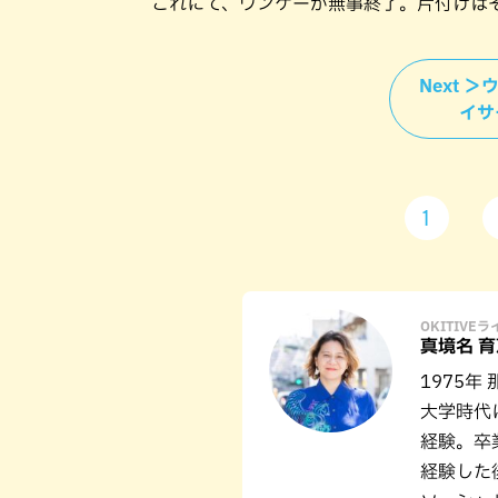
これにて、ウンケーが無事終了。片付けは
Next 
イサ
1
OKITIVE
真境名 育
1975年
大学時代
経験。卒
経験した