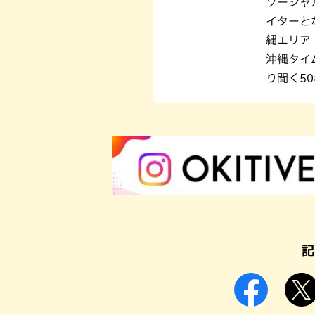
ソーシャ
イターと
縄エリア・
沖縄タイ
り聞く5
記