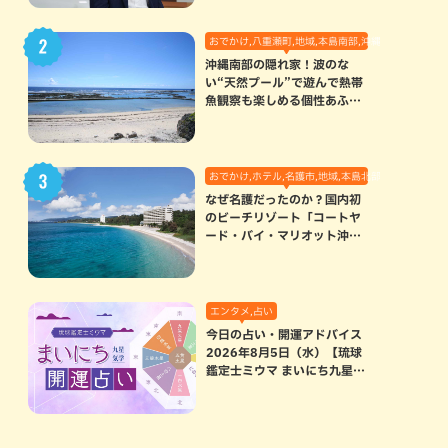
おでかけ,八重瀬町,地域,本島南部,沖縄の海,自然
沖縄南部の隠れ家！波のな
い“天然プール”で遊んで熱帯
魚観察も楽しめる個性あふれ
る「玻名城の郷ビーチ」（八
重瀬町）
おでかけ,ホテル,名護市,地域,本島北部
なぜ名護だったのか？国内初
のビーチリゾート「コートヤ
ード・バイ・マリオット沖縄
リゾート」に込められた想い
エンタメ,占い
今日の占い・開運アドバイス
2026年8月5日（水）【琉球
鑑定士ミウマ まいにち九星気
学開運占い】