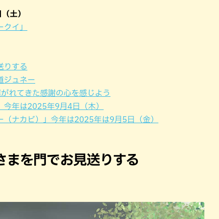
パン
カレー
日（土）
バーガー
タコス・タコライス
ークイ」
送りする
道ジュネー
継がれてきた感謝の心を感じよう
今年は2025年9月4日（木）
（ナカビ）」今年は2025年は9月5日（金）
さまを門でお見送りする