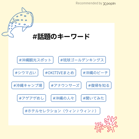
Recommended by
#話題のキーワード
#沖縄観光スポット
#琉球ゴールデンキングス
#シウマ占い
#OKITIVEまとめ
#沖縄のビーチ
#沖縄キャンプ場
#アナウンサーズ
#復帰を知る
#アゲアゲめし
#沖縄の人々
#聞いてみた
#ホテルセレクション（ウィン♪ウィン♪）