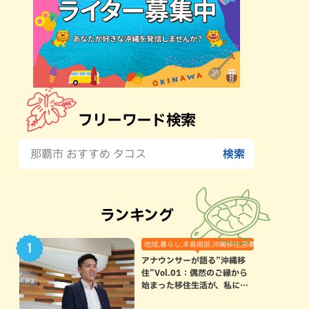
フリーワード検索
ランキング
地域,暮らし,本島南部,沖縄移住,那覇市
アナウンサーが語る”沖縄移
住”Vol.01：偶然のご縁から
始まった移住生活が、私にと
って120点満点になった理由