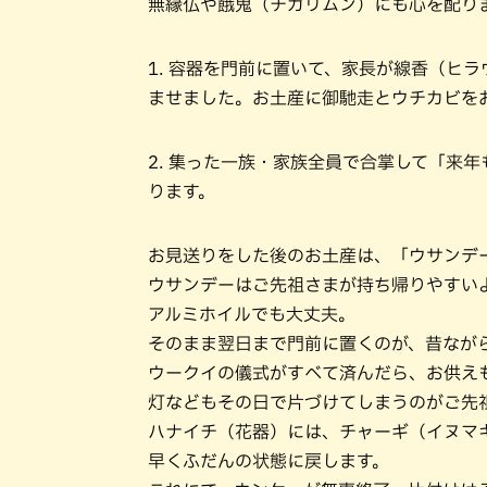
無縁仏や餓鬼（チガリムン）にも心を配り
1. 容器を門前に置いて、家長が線香（ヒ
ませました。お土産に御馳走とウチカビを
2. 集った一族・家族全員で合掌して「来
ります。
お見送りをした後のお土産は、「ウサンデ
ウサンデーはご先祖さまが持ち帰りやすい
アルミホイルでも大丈夫。
そのまま翌日まで門前に置くのが、昔なが
ウークイの儀式がすべて済んだら、お供え
灯などもその日で片づけてしまうのがご先
ハナイチ（花器）には、チャーギ（イヌマ
早くふだんの状態に戻します。