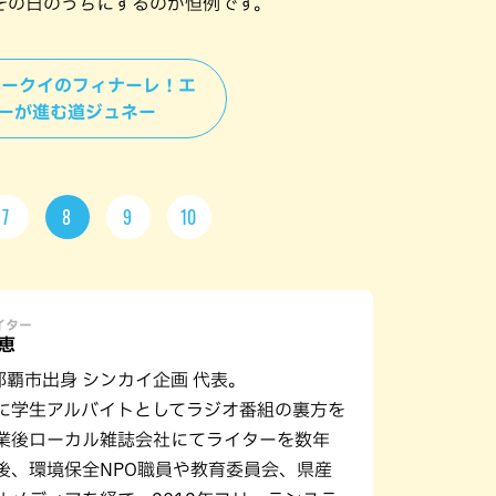
その日のうちにするのが恒例です。
＞ウークイのフィナーレ！エ
ーが進む道ジュネー
7
8
9
10
ライター
恵
 那覇市出身 シンカイ企画 代表。
に学生アルバイトとしてラジオ番組の裏方を
業後ローカル雑誌会社にてライターを数年
後、環境保全NPO職員や教育委員会、県産