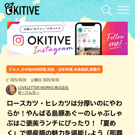
グルメ,その他の肉料理,和食・日本料理,本島南部,那覇市
2025/10/30
2025/10/30
公開日
LOVELETTER WORKS 株式会社
ゆーりんちー
ロースカツ・ヒレカツは分厚いのにやわ
らか！やんばる島豚あぐーのしゃぶしゃ
ぶはご褒美ランチにぴったり！「夏め
く」で県産豚の魅力を堪能しよう（那覇