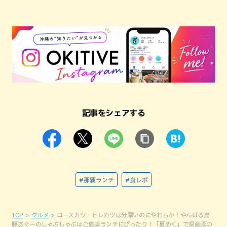
記事をシェアする
#那覇ランチ
#食レポ
TOP
グルメ
ロースカツ・ヒレカツは分厚いのにやわらか！やんばる島
豚あぐーのしゃぶしゃぶはご褒美ランチにぴったり！「夏めく」で県産豚の