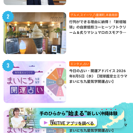
グルメ,スイーツ,八重瀬町,本島南部
行列ができる理由に納得！「新垣珈
琲」の自家焙煎コーヒーソフトクリ
ーム＆炙りマシュマロのスモアラテ
が絶品（八重瀬町）
エンタメ,占い
今日の占い・開運アドバイス 2026
年8月5日（水）【琉球鑑定士ミウマ
まいにち九星気学開運占い】
エンタメ,占い
今日の占い・開運アドバイス 2026
年8月9日（日）【琉球鑑定士ミウマ
まいにち九星気学開運占い】