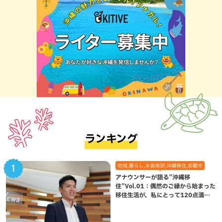
ランキング
地域,暮らし,本島南部,沖縄移住,那覇市
アナウンサーが語る”沖縄移
住”Vol.01：偶然のご縁から始まった
移住生活が、私にとって120点満点
になった理由