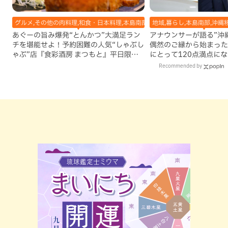
グルメ,その他の肉料理,和食・日本料理,本島南部,那覇市
地域,暮らし,本島南部,沖縄
あぐーの旨み爆発“とんかつ”大満足ラン
アナウンサーが語る”沖縄移
チを堪能せよ！予約困難の人気“しゃぶし
偶然のご縁から始まった
ゃぶ”店『食彩酒房 まつもと』平日限定
にとって120点満点に
でオープン（那覇市）
Recommended by