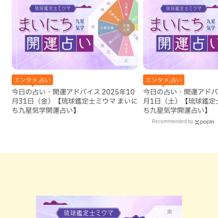
エンタメ,占い
エンタメ,占い
今日の占い・開運アドバイス 2025年10
今日の占い・開運アドバイ
月31日（金）【琉球鑑定士ミウマ まいに
月1日（土）【琉球鑑定
ち九星気学開運占い】
ち九星気学開運占い】
Recommended by