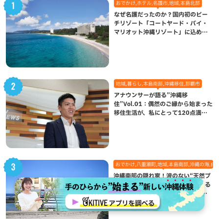
おでかけ,ホテル,名護市,地域,本島北部
なぜ名護だったのか？国内初のビー
チリゾート「コートヤード・バイ・
マリオット沖縄リゾート」に込めら
れた想い
地域,暮らし,本島南部,沖縄移住,那覇市
アナウンサーが語る”沖縄移
住”Vol.01：偶然のご縁から始まった
移住生活が、私にとって120点満点
になった理由
おでかけ,八重瀬町,地域,本島南部,沖縄の海,自
沖縄南部の隠れ家！波のない“天然プ
ール”で遊んで熱帯魚観察も楽しめる
個性あふれる「玻名城の郷ビーチ」
（八重瀬町）