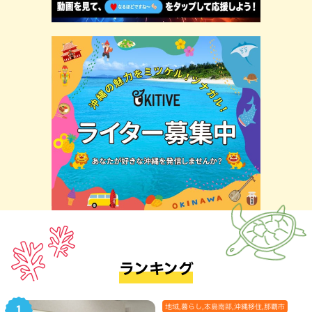
ランキング
地域,暮らし,本島南部,沖縄移住,那覇市