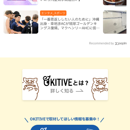
エンタメ,スポーツ
「一番恩返ししたい人のために」沖縄
出身・幸地渉ACが琉球ゴールデンキ
ングス復帰。マクヘンリーAHCに信頼
を寄せる理由
Recommended by
OKITIVEで取材してほしい情報を募集中！