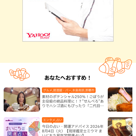
あなたへおすすめ！
グルメ,居酒屋・バー,本島南部,那覇市
素材のポテンシャル250％！ごぼうが
主役級の絶品料理に！？”せんべろ”あ
りでハシゴ酒にもぴったり「二代目ふ
み坊亭」（那覇市）
エンタメ,占い
今日の占い・開運アドバイス 2026年
8月4日（火）【琉球鑑定士ミウマ ま
いにち九星気学開運占い】