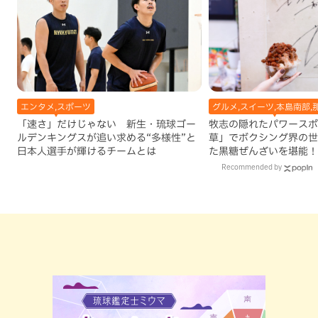
エンタメ,スポーツ
グルメ,スイーツ,本島南部,
「速さ」だけじゃない 新生・琉球ゴー
牧志の隠れたパワースポ
ルデンキングスが追い求める“多様性”と
草」でボクシング界の世
日本人選手が輝けるチームとは
た黒糖ぜんざいを堪能！
手作りケーキも要チェッ
Recommended by