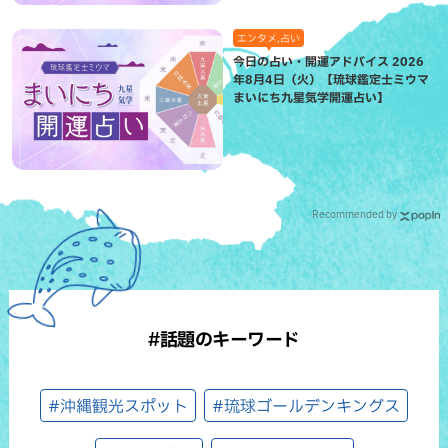
エンタメ,占い
今日の占い・開運アドバイス 2026
年8月4日（火）【琉球鑑定士ミウマ
まいにち九星気学開運占い】
Recommended by
#話題のキーワード
#沖縄観光スポット
#琉球ゴールデンキングス