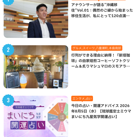
アナウンサーが語る”沖縄移
住”Vol.01：偶然のご縁から始まった
移住生活が、私にとって120点満点
になった理由
グルメ,スイーツ,八重瀬町,本島南部
行列ができる理由に納得！「新垣珈
琲」の自家焙煎コーヒーソフトクリ
ーム＆炙りマシュマロのスモアラテ
が絶品（八重瀬町）
エンタメ,占い
今日の占い・開運アドバイス 2026
年8月5日（水）【琉球鑑定士ミウマ
まいにち九星気学開運占い】