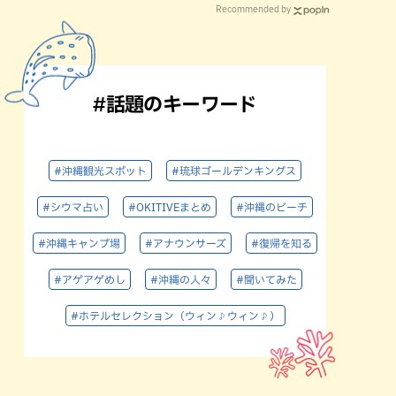
Recommended by
#話題のキーワード
#沖縄観光スポット
#琉球ゴールデンキングス
#シウマ占い
#OKITIVEまとめ
#沖縄のビーチ
#沖縄キャンプ場
#アナウンサーズ
#復帰を知る
#アゲアゲめし
#沖縄の人々
#聞いてみた
#ホテルセレクション（ウィン♪ウィン♪）