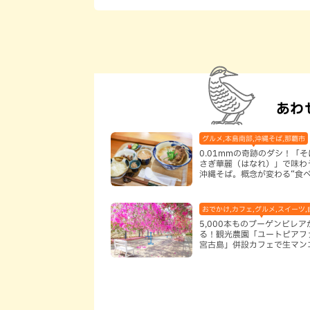
あわ
グルメ,本島南部,沖縄そば,那覇市
0.01mmの奇跡のダシ！「そ
さぎ華麗（はなれ）」で味わ
沖縄そば。概念が変わる“食
レーグース”も絶品（那覇市
おでかけ,カフェ,グルメ,スイーツ,
5,000本ものブーゲンビレ
る！観光農園「ユートピアフ
宮古島」併設カフェで生マン
堪能（宮古島）