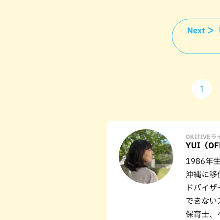
Next 
1
OKITIVE
YUI（O
1986
沖縄に移
ドバイザ
できない
保育士、