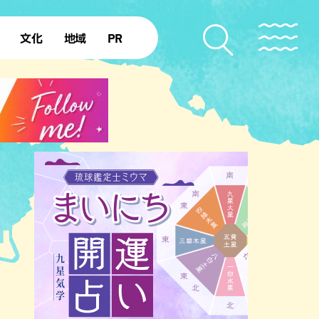
文化
地域
PR
復帰50年
本島北部
本島中部
本島南部
先島諸島
北部離島
南部離島