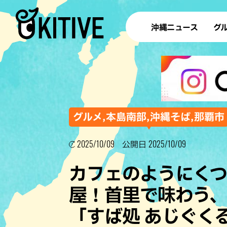
沖縄ニュース
グ
ラ
テイ
すし
沖
グルメ,本島南部,沖縄そば,那覇市
2025/10/09
2025/10/09
公開日
洋食・
カフェのようにく
ステー
屋！首里で味わう
その他
「すば処 あじぐく
ブッフェ