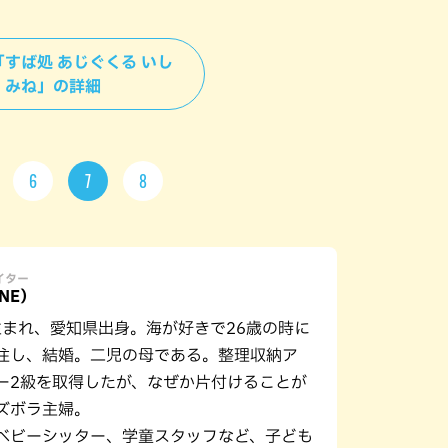
＞「すば処 あじぐくる いし
みね」の詳細
6
7
8
ライター
FNE）
年生まれ、愛知県出身。海が好きで26歳の時に
住し、結婚。二児の母である。整理収納ア
ー2級を取得したが、なぜか片付けることが
ズボラ主婦。
ベビーシッター、学童スタッフなど、子ども