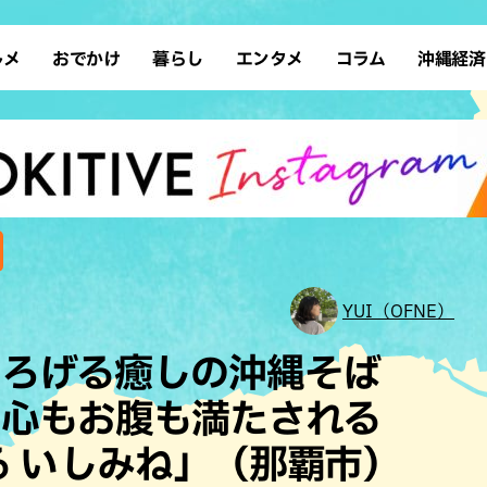
ルメ
おでかけ
暮らし
エンタメ
コラム
沖縄経済
ーメン
デート
沖縄そば
レシピ
スポーツ
ドライブ
SDGs
占い
クアウト
散歩
ファッション
カフェ
タレント・芸人
ソロ活
ローカルニュース
テレビ
・魚料理
自然
和食・日本料理
沖縄移住
イベント
子ども
沖縄旧暦行事
縄料理
歴史
アジア・エスニック
体験
中華
レジャー
イタリアン
アート
YUI（OFNE）
西洋料理
ショッピング
フレンチ
ホテル
つろげる癒しの沖縄そば
キ・焼肉
サウナ
焼鳥・串料理
公園
、心もお腹も満たされる
の肉料理
沖縄の海
居酒屋・バー
る いしみね」（那覇市）
・バイキング
スイーツ