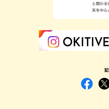
と関わる
系を中心
記