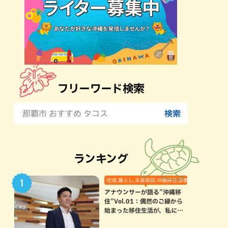
フリーワード検索
ランキング
地域,暮らし,本島南部,沖縄移住,那覇市
アナウンサーが語る”沖縄移
住”Vol.01：偶然のご縁から
始まった移住生活が、私にと
って120点満点になった理由