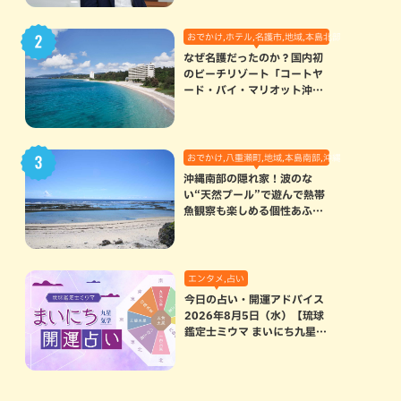
おでかけ,ホテル,名護市,地域,本島北部
なぜ名護だったのか？国内初
のビーチリゾート「コートヤ
ード・バイ・マリオット沖縄
リゾート」に込められた想い
おでかけ,八重瀬町,地域,本島南部,沖縄の海,自然
沖縄南部の隠れ家！波のな
い“天然プール”で遊んで熱帯
魚観察も楽しめる個性あふれ
る「玻名城の郷ビーチ」（八
重瀬町）
エンタメ,占い
今日の占い・開運アドバイス
2026年8月5日（水）【琉球
鑑定士ミウマ まいにち九星気
学開運占い】