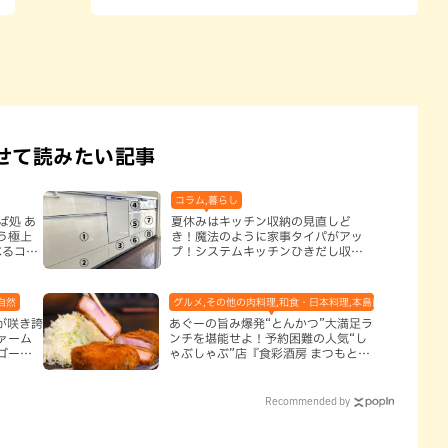
せて読みたい記事
コラム,暮らし
ば処 あ
夏休みはキッチン収納の見直しど
う極上
き！魔法のように家事タイパがアッ
べるコー
プ！システムキッチンひきだし収納
）
術
自然
グルメ,その他の肉料理,和食・日本料理,本島南部,那覇市
アが咲き誇
あぐーの旨み爆発“とんかつ”大満足ラ
ァーム
ンチを堪能せよ！予約困難の人気“し
ゴーを
ゃぶしゃぶ”店『食彩酒房 まつもと』
平日限定でオープン（那覇市）
Recommended by