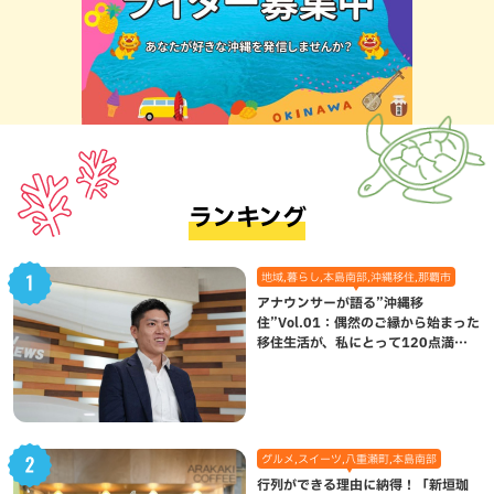
ランキング
地域,暮らし,本島南部,沖縄移住,那覇市
アナウンサーが語る”沖縄移
住”Vol.01：偶然のご縁から始まった
移住生活が、私にとって120点満点
になった理由
グルメ,スイーツ,八重瀬町,本島南部
行列ができる理由に納得！「新垣珈