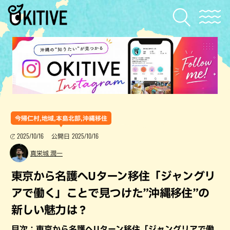
今帰仁村,地域,本島北部,沖縄移住
2025/10/16
2025/10/16
公開日
真栄城 潤一
東京から名護へUターン移住「ジャングリ
アで働く」ことで見つけた”沖縄移住”の
新しい魅力は？
目次：東京から名護へUターン移住「ジャングリアで働