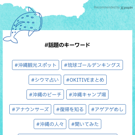
Recommended by
#話題のキーワード
#沖縄観光スポット
#琉球ゴールデンキングス
#シウマ占い
#OKITIVEまとめ
#沖縄のビーチ
#沖縄キャンプ場
#アナウンサーズ
#復帰を知る
#アゲアゲめし
#沖縄の人々
#聞いてみた