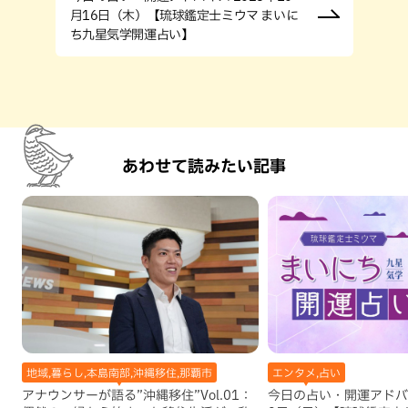
月16日（木）【琉球鑑定士ミウマ まいに
ち九星気学開運占い】
あわせて読みたい記事
地域,暮らし,本島南部,沖縄移住,那覇市
エンタメ,占い
アナウンサーが語る”沖縄移住”Vol.01：
今日の占い・開運アドバイ