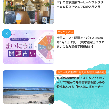
琲」の自家焙煎コーヒーソフトクリ
ーム＆炙りマシュマロのスモアラテ
が絶品（八重瀬町）
エンタメ,占い
今日の占い・開運アドバイス 2026
年8月5日（水）【琉球鑑定士ミウマ
まいにち九星気学開運占い】
おでかけ,八重瀬町,地域,本島南部,沖縄の海,自
沖縄南部の隠れ家！波のない“天然プ
ール”で遊んで熱帯魚観察も楽しめる
個性あふれる「玻名城の郷ビーチ」
（八重瀬町）