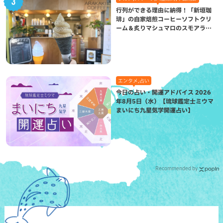
行列ができる理由に納得！「新垣珈
琲」の自家焙煎コーヒーソフトクリ
ーム＆炙りマシュマロのスモアラテ
が絶品（八重瀬町）
エンタメ,占い
今日の占い・開運アドバイス 2026
年8月5日（水）【琉球鑑定士ミウマ
まいにち九星気学開運占い】
Recommended by