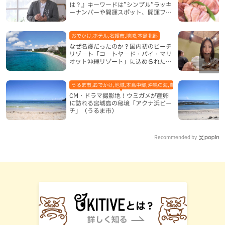
は？』キーワードは”シンプル”ラッキ
ーナンバーや開運スポット、開運フー
ドも紹介
おでかけ,ホテル,名護市,地域,本島北部
なぜ名護だったのか？国内初のビーチ
リゾート「コートヤード・バイ・マリ
オット沖縄リゾート」に込められた想
い
うるま市,おでかけ,地域,本島中部,沖縄の海,自然
CM・ドラマ撮影地！ウミガメが産卵
に訪れる宮城島の秘境「アクナ浜ビー
チ」（うるま市）
Recommended by