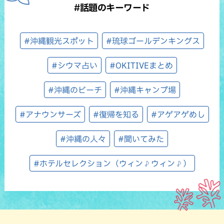
#話題のキーワード
#沖縄観光スポット
#琉球ゴールデンキングス
#シウマ占い
#OKITIVEまとめ
#沖縄のビーチ
#沖縄キャンプ場
#アナウンサーズ
#復帰を知る
#アゲアゲめし
#沖縄の人々
#聞いてみた
#ホテルセレクション（ウィン♪ウィン♪）