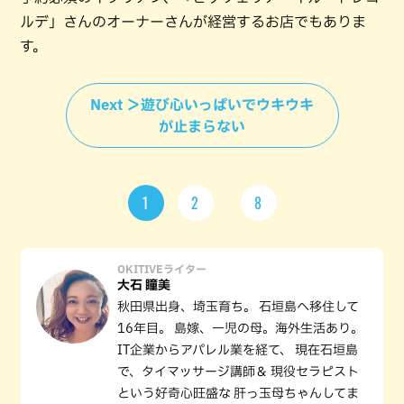
ルデ」さんのオーナーさんが経営するお店でもありま
す。
Next ＞遊び心いっぱいでウキウキ
が止まらない
1
2
8
OKITIVEライター
大石 瞳美
秋田県出身、埼玉育ち。 石垣島へ移住して
16年目。 島嫁、一児の母。海外生活あり。
IT企業からアパレル業を経て、 現在石垣島
で、タイマッサージ講師＆ 現役セラピスト
という好奇心旺盛な 肝っ玉母ちゃんしてま