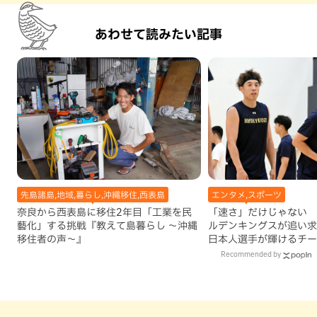
あわせて読みたい記事
先島諸島,地域,暮らし,沖縄移住,西表島
エンタメ,スポーツ
奈良から西表島に移住2年目「工業を民
「速さ」だけじゃない 
藝化」する挑戦『教えて島暮らし 〜沖縄
ルデンキングスが追い求
移住者の声〜』
日本人選手が輝けるチー
Recommended by