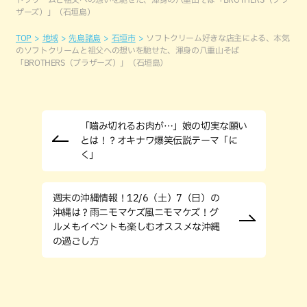
ザーズ）」（石垣島）
TOP
地域
先島諸島
石垣市
ソフトクリーム好きな店主による、本気
のソフトクリームと祖父への想いを馳せた、渾身の八重山そば
「BROTHERS（ブラザーズ）」（石垣島）
「嚙み切れるお肉が…」娘の切実な願い
とは！？オキナワ爆笑伝説テーマ「に
く」
週末の沖縄情報！12/6（土）7（日）の
沖縄は？雨ニモマケズ風ニモマケズ！グ
ルメもイベントも楽しむオススメな沖縄
の過ごし方