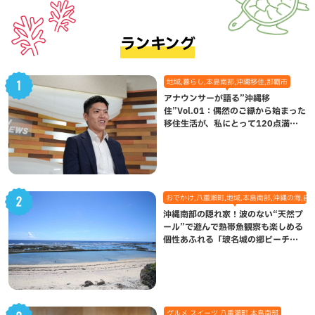
ランキング
地域,暮らし,本島南部,沖縄移住,那覇市
アナウンサーが語る”沖縄移
住”Vol.01：偶然のご縁から始まった
移住生活が、私にとって120点満点
になった理由
おでかけ,八重瀬町,地域,本島南部,沖縄の海,自
沖縄南部の隠れ家！波のない“天然プ
ール”で遊んで熱帯魚観察も楽しめる
個性あふれる「玻名城の郷ビーチ」
（八重瀬町）
グルメ,スイーツ,八重瀬町,本島南部