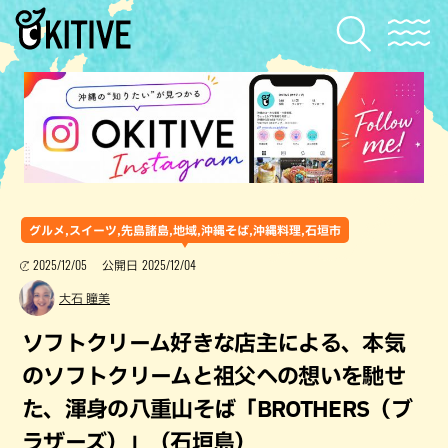
グルメ,スイーツ,先島諸島,地域,沖縄そば,沖縄料理,石垣市
2025/12/05
2025/12/04
公開日
大石 瞳美
ソフトクリーム好きな店主による、本気
のソフトクリームと祖父への想いを馳せ
た、渾身の八重山そば「BROTHERS（ブ
ラザーズ）」（石垣島）