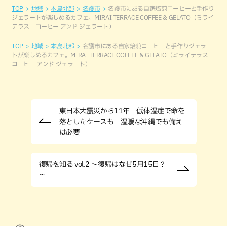
TOP
地域
本島北部
名護市
名護市にある自家焙煎コーヒーと手作り
ジェラートが楽しめるカフェ。MIRAI TERRACE COFFEE & GELATO（ミライ
テラス コーヒー アンド ジェラート）
TOP
地域
本島北部
名護市にある自家焙煎コーヒーと手作りジェラー
トが楽しめるカフェ。MIRAI TERRACE COFFEE & GELATO（ミライテラス
コーヒー アンド ジェラート）
東日本大震災から11年 低体温症で命を
落としたケースも 温暖な沖縄でも備え
は必要
復帰を知る vol.2 ～復帰はなぜ5月15日？
～