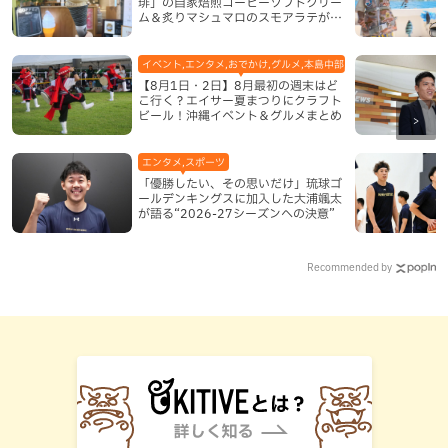
琲」の自家焙煎コーヒーソフトクリー
ム＆炙りマシュマロのスモアラテが絶
品（八重瀬町）
イベント,エンタメ,おでかけ,グルメ,本島中部,本島北部,本島南部
【8月1日・2日】8月最初の週末はど
こ行く？エイサー夏まつりにクラフト
ビール！沖縄イベント＆グルメまとめ
エンタメ,スポーツ
「優勝したい、その思いだけ」琉球ゴ
ールデンキングスに加入した大浦颯太
が語る“2026-27シーズンへの決意”
Recommended by