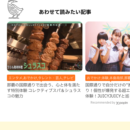
あわせて読みたい記事
エンタメ,おでかけ,タレント・芸人,テレビ
おでかけ,体験,本島南部,那
那覇の国際通りで出会う、心と体を満た
国際通りで自分だけの“
す特別体験 コレクティブスパ＆シュラス
り！個性が爆発する超エ
コの魅力
体験！JUICYJUICY
を探す
Recommended by