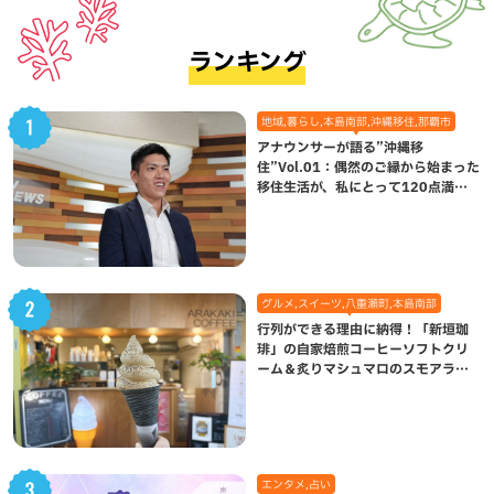
ランキング
地域,暮らし,本島南部,沖縄移住,那覇市
アナウンサーが語る”沖縄移
住”Vol.01：偶然のご縁から始まった
移住生活が、私にとって120点満点
になった理由
グルメ,スイーツ,八重瀬町,本島南部
行列ができる理由に納得！「新垣珈
琲」の自家焙煎コーヒーソフトクリ
ーム＆炙りマシュマロのスモアラテ
が絶品（八重瀬町）
エンタメ,占い