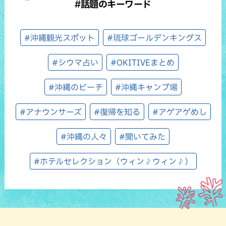
#話題のキーワード
#沖縄観光スポット
#琉球ゴールデンキングス
#シウマ占い
#OKITIVEまとめ
#沖縄のビーチ
#沖縄キャンプ場
#アナウンサーズ
#復帰を知る
#アゲアゲめし
#沖縄の人々
#聞いてみた
#ホテルセレクション（ウィン♪ウィン♪）