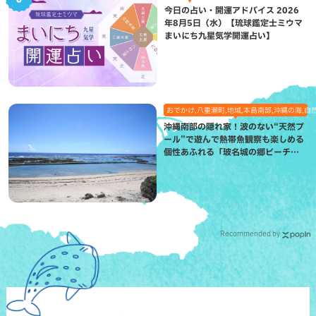
今日の占い・開運アドバイス 2026
年8月5日（水）【琉球鑑定士ミウマ
まいにち九星気学開運占い】
おでかけ,八重瀬町,地域,本島南部,沖縄の海,自
沖縄南部の隠れ家！波のない“天然プ
ール”で遊んで熱帯魚観察も楽しめる
個性あふれる「玻名城の郷ビーチ」
（八重瀬町）
Recommended by