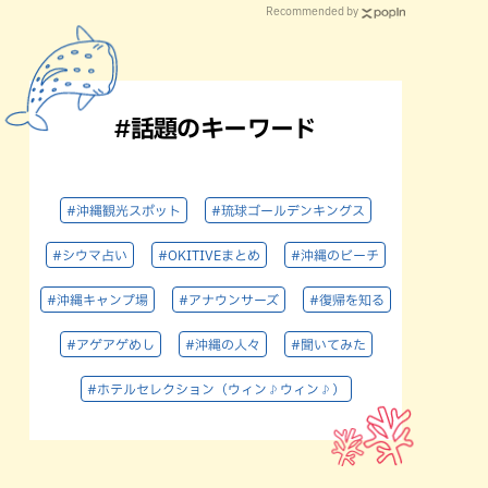
Recommended by
#話題のキーワード
#沖縄観光スポット
#琉球ゴールデンキングス
#シウマ占い
#OKITIVEまとめ
#沖縄のビーチ
#沖縄キャンプ場
#アナウンサーズ
#復帰を知る
#アゲアゲめし
#沖縄の人々
#聞いてみた
#ホテルセレクション（ウィン♪ウィン♪）