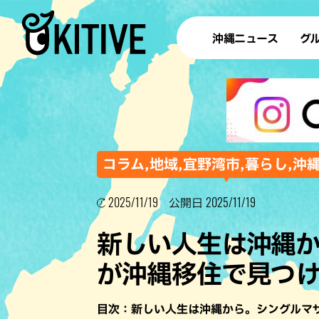
沖縄ニュース
グ
ラ
テイ
すし
沖
コラム,地域,宜野湾市,暮らし,沖
2025/11/19
2025/11/19
公開日
洋食・
新しい人生は沖縄
ステー
が沖縄移住で見つけ
その他
ブッフェ
目次：新しい人生は沖縄から。シングルマ