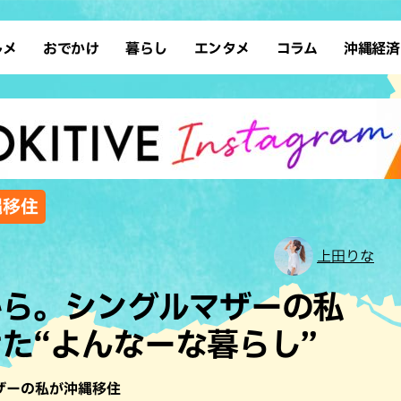
ルメ
おでかけ
暮らし
エンタメ
コラム
沖縄経済
ーメン
デート
沖縄そば
レシピ
スポーツ
ドライブ
SDGs
占い
クアウト
散歩
ファッション
カフェ
タレント・芸人
ソロ活
ローカルニュース
テレビ
・魚料理
自然
和食・日本料理
沖縄移住
イベント
子ども
沖縄旧暦行事
縄料理
歴史
アジア・エスニック
体験
縄移住
中華
レジャー
イタリアン
アート
上田りな
西洋料理
ショッピング
フレンチ
ホテル
から。シングルマザーの私
キ・焼肉
サウナ
焼鳥・串料理
公園
た“よんなーな暮らし”
の肉料理
沖縄の海
居酒屋・バー
・バイキング
スイーツ
ザーの私が沖縄移住