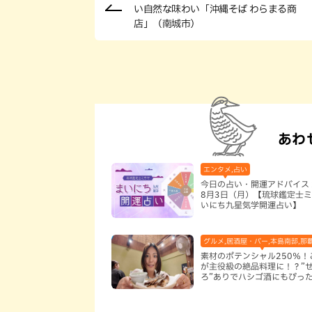
い自然な味わい「沖縄そば わらまる商
店」（南城市）
あわ
エンタメ,占い
今日の占い・開運アドバイス 
8月3日（月）【琉球鑑定士ミ
いにち九星気学開運占い】
グルメ,居酒屋・バー,本島南部,那
素材のポテンシャル250％！
が主役級の絶品料理に！？”
ろ”ありでハシゴ酒にもぴっ
代目ふみ坊亭」（那覇市）