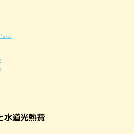
パン
カレー
バーガー
タコス・タコライス
どいい
実
方
と水道光熱費