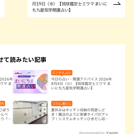
月19日（水）【琉球鑑定士ミウマ まいに
ち九星気学開運占い】
せて読みたい記事
エンタメ,占い
2026年
今日の占い・開運アドバイス 2026年
ウマ ま
8月4日（火）【琉球鑑定士ミウマ ま
いにち九星気学開運占い】
覇市
コラム,暮らし
ごぼう
夏休みはキッチン収納の見直しど
せんべ
き！魔法のように家事タイパがアッ
たり「二
プ！システムキッチンひきだし収納
術
Recommended by