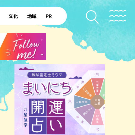
文化
地域
PR
復帰50年
本島北部
本島中部
本島南部
先島諸島
北部離島
南部離島