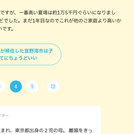
ンですが、一番高い夏場は約1万5千円ぐらいになりまし
ほどでした。まだ1年目なのでこれが他のご家庭より高いか
いです。
＞私が移住した宜野湾市は子
てにちょうどいい
3
4
5
12
ライター
年生まれ、東京都出身の２児の母。 離婚をきっ