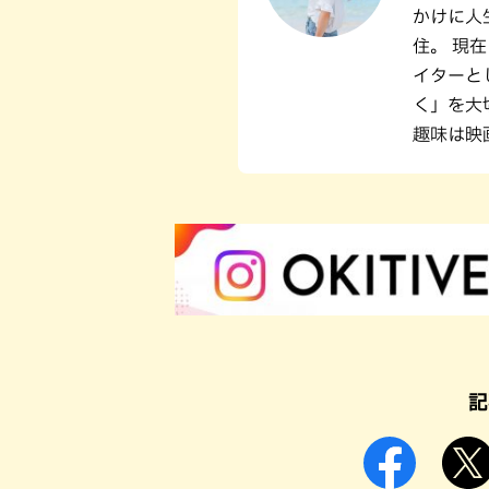
かけに人
住。 現
イターと
く」を大
趣味は映
記