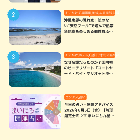
おでかけ,八重瀬町,地域,本島南部,沖縄の海,自然
沖縄南部の隠れ家！波のな
い“天然プール”で遊んで熱帯
魚観察も楽しめる個性あふれ
る「玻名城の郷ビーチ」（八
重瀬町）
おでかけ,ホテル,名護市,地域,本島北部
なぜ名護だったのか？国内初
のビーチリゾート「コートヤ
ード・バイ・マリオット沖縄
リゾート」に込められた想い
エンタメ,占い
今日の占い・開運アドバイス
2026年8月5日（水）【琉球
鑑定士ミウマ まいにち九星気
学開運占い】