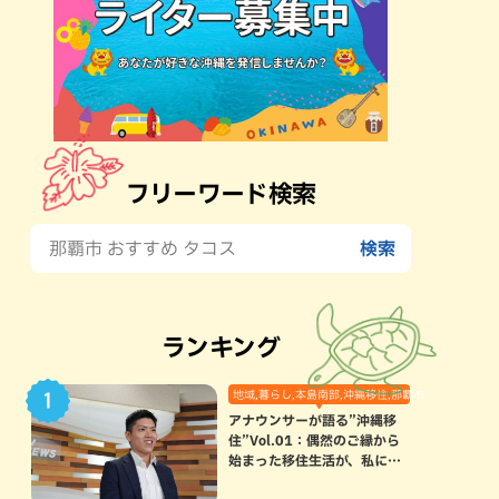
フリーワード検索
ランキング
地域,暮らし,本島南部,沖縄移住,那覇市
アナウンサーが語る”沖縄移
住”Vol.01：偶然のご縁から
始まった移住生活が、私にと
って120点満点になった理由