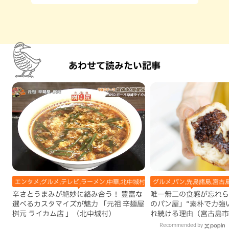
あわせて読みたい記事
エンタメ,グルメ,テレビ,ラーメン,中華,北中城村,地域,本島中部
グルメ,パン,先島諸島,宮古
辛さとうまみが絶妙に絡み合う！ 豊富な
唯一無二の食感が忘れら
選べるカスタマイズが魅力 「元祖 辛麺屋
のパン屋」“素朴で力強
桝元 ライカム店 」（北中城村）
れ続ける理由（宮古島市
Recommended by