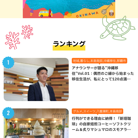
ランキング
地域,暮らし,本島南部,沖縄移住,那覇市
アナウンサーが語る”沖縄移
住”Vol.01：偶然のご縁から始まった
移住生活が、私にとって120点満点
になった理由
グルメ,スイーツ,八重瀬町,本島南部
行列ができる理由に納得！「新垣珈
琲」の自家焙煎コーヒーソフトクリ
ーム＆炙りマシュマロのスモアラテ
が絶品（八重瀬町）