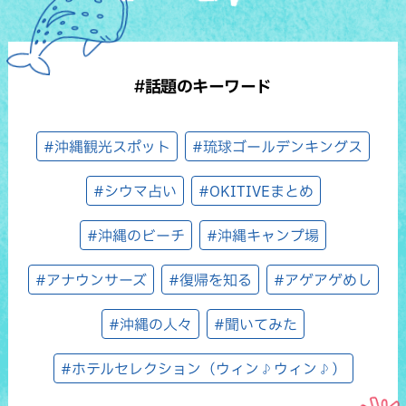
#話題のキーワード
#沖縄観光スポット
#琉球ゴールデンキングス
#シウマ占い
#OKITIVEまとめ
#沖縄のビーチ
#沖縄キャンプ場
#アナウンサーズ
#復帰を知る
#アゲアゲめし
#沖縄の人々
#聞いてみた
#ホテルセレクション（ウィン♪ウィン♪）