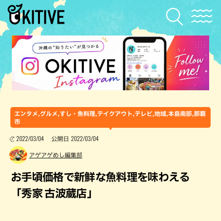
エンタメ,グルメ,すし・魚料理,テイクアウト,テレビ,地域,本島南部,那覇
市
2022/03/04
2022/03/04
公開日
アゲアゲめし編集部
お手頃価格で新鮮な魚料理を味わえる
「秀家 古波蔵店」