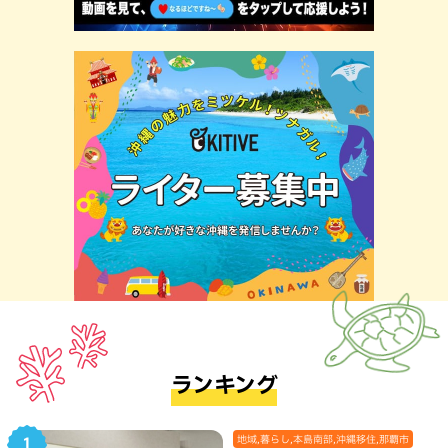
ランキング
地域,暮らし,本島南部,沖縄移住,那覇市