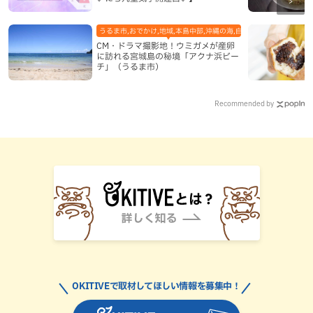
うるま市,おでかけ,地域,本島中部,沖縄の海,自然
CM・ドラマ撮影地！ウミガメが産卵
に訪れる宮城島の秘境「アクナ浜ビー
チ」（うるま市）
Recommended by
OKITIVEで取材してほしい情報を募集中！