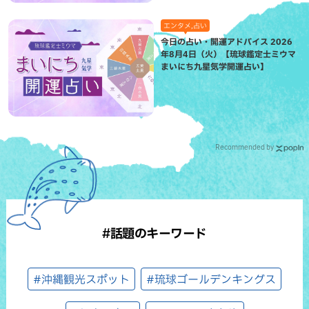
エンタメ,占い
今日の占い・開運アドバイス 2026
年8月4日（火）【琉球鑑定士ミウマ
まいにち九星気学開運占い】
Recommended by
#話題のキーワード
#沖縄観光スポット
#琉球ゴールデンキングス