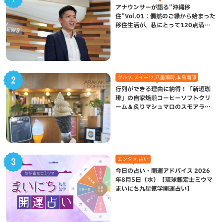
アナウンサーが語る”沖縄移
住”Vol.01：偶然のご縁から始まった
移住生活が、私にとって120点満点
になった理由
グルメ,スイーツ,八重瀬町,本島南部
行列ができる理由に納得！「新垣珈
琲」の自家焙煎コーヒーソフトクリ
ーム＆炙りマシュマロのスモアラテ
が絶品（八重瀬町）
エンタメ,占い
今日の占い・開運アドバイス 2026
年8月5日（水）【琉球鑑定士ミウマ
まいにち九星気学開運占い】