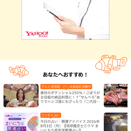
あなたへおすすめ！
グルメ,居酒屋・バー,本島南部,那覇市
素材のポテンシャル250％！ごぼうが
主役級の絶品料理に！？”せんべろ”あ
りでハシゴ酒にもぴったり「二代目ふ
み坊亭」（那覇市）
エンタメ,占い
今日の占い・開運アドバイス 2026年
8月3日（月）【琉球鑑定士ミウマ ま
いにち九星気学開運占い】