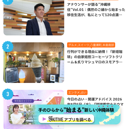
アナウンサーが語る”沖縄移
住”Vol.01：偶然のご縁から始まった
移住生活が、私にとって120点満点
になった理由
グルメ,スイーツ,八重瀬町,本島南部
行列ができる理由に納得！「新垣珈
琲」の自家焙煎コーヒーソフトクリ
ーム＆炙りマシュマロのスモアラテ
が絶品（八重瀬町）
エンタメ,占い
今日の占い・開運アドバイス 2026
年8月5日（水）【琉球鑑定士ミウマ
まいにち九星気学開運占い】