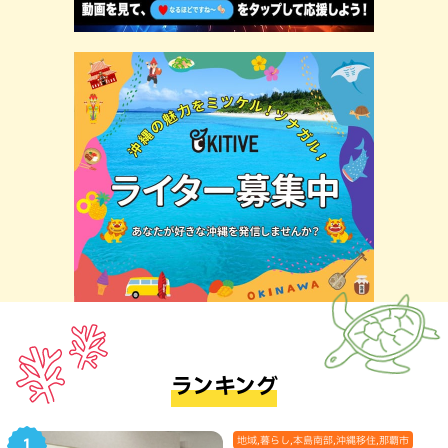
ランキング
地域,暮らし,本島南部,沖縄移住,那覇市