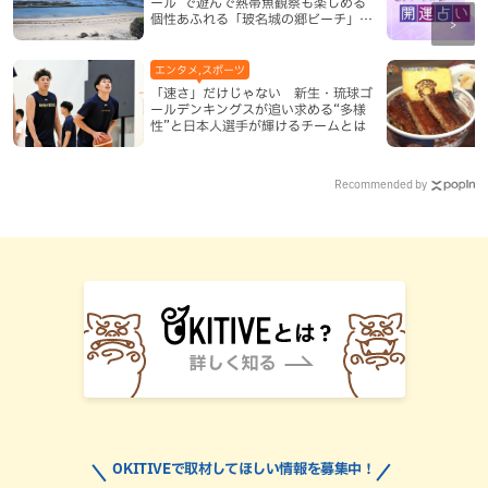
ール”で遊んで熱帯魚観察も楽しめる
個性あふれる「玻名城の郷ビーチ」
（八重瀬町）
エンタメ,スポーツ
「速さ」だけじゃない 新生・琉球ゴ
ールデンキングスが追い求める“多様
性”と日本人選手が輝けるチームとは
Recommended by
OKITIVEで取材してほしい情報を募集中！