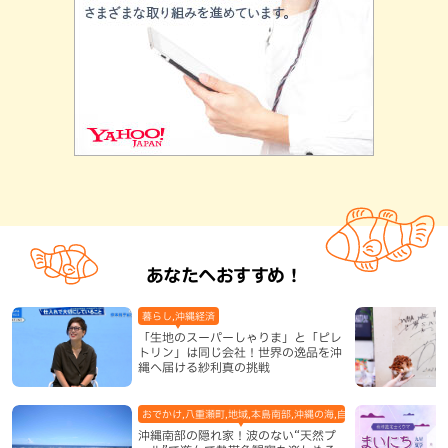
あなたへおすすめ！
暮らし,沖縄経済
「生地のスーパーしゃりま」と「ピレ
トリン」は同じ会社！世界の逸品を沖
縄へ届ける紗利真の挑戦
おでかけ,八重瀬町,地域,本島南部,沖縄の海,自然
沖縄南部の隠れ家！波のない“天然プ