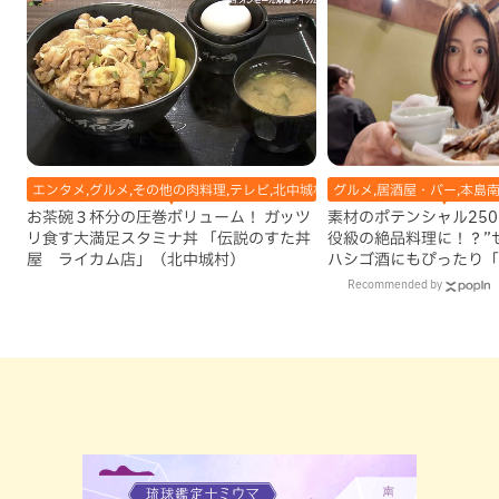
エンタメ,グルメ,その他の肉料理,テレビ,北中城村,地域,本島中部
グルメ,居酒屋・バー,本島南
お茶碗３杯分の圧巻ボリューム！ ガッツ
素材のポテンシャル25
リ食す大満足スタミナ丼 「伝説のすた丼
役級の絶品料理に！？”
屋 ライカム店」（北中城村）
ハシゴ酒にもぴったり「
亭」（那覇市）
Recommended by