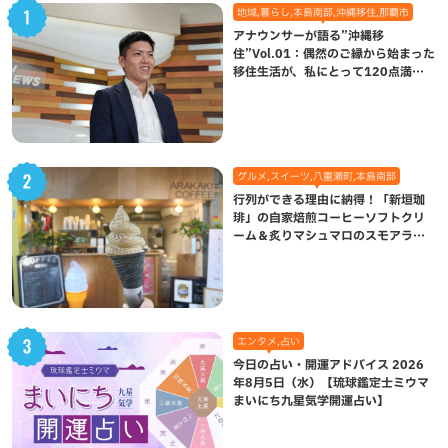
地域,暮らし,本島南部,沖縄移住,那覇市
アナウンサーが語る”沖縄移
住”Vol.01：偶然のご縁から始まった
移住生活が、私にとって120点満点
になった理由
グルメ,スイーツ,八重瀬町,本島南部
行列ができる理由に納得！「新垣珈
琲」の自家焙煎コーヒーソフトクリ
ーム＆炙りマシュマロのスモアラテ
が絶品（八重瀬町）
エンタメ,占い
今日の占い・開運アドバイス 2026
年8月5日（水）【琉球鑑定士ミウマ
まいにち九星気学開運占い】