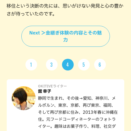
移住という決断の先には、思いがけない発見と心の豊か
さが待っていたのです。
Next ＞金継ぎ体験の内容とその魅
力
1
3
4
5
6
OKITIVEライター
舘 幸子
静岡で生まれ、その後→愛知、神奈川、メ
ルボルン、東京、京都、再び東京、福岡、
そして再び京都に住み、2013年春に沖縄在
住。元フードコーディネーターのフォトラ
イター。趣味はお菓子作り、料理、社交ダ