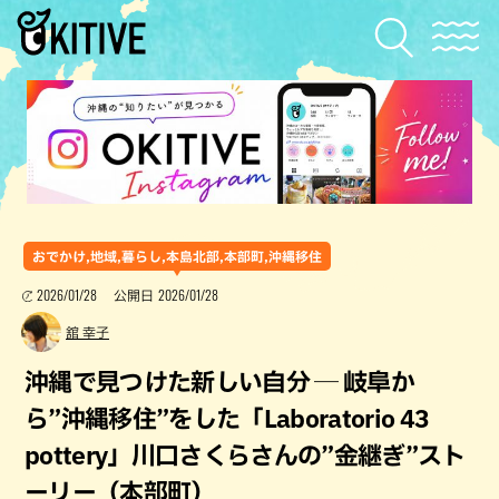
おでかけ,地域,暮らし,本島北部,本部町,沖縄移住
2026/01/28
2026/01/28
公開日
舘 幸子
沖縄で見つけた新しい自分 ─ 岐阜か
ら”沖縄移住”をした「Laboratorio 43
pottery」川口さくらさんの”金継ぎ”スト
ーリー（本部町）