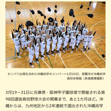
センバツ出場を決めた沖縄尚学のメンバー＝1月30日、那覇市の沖縄尚学
高校体育館（長嶺真輝撮影）
3月19〜31日に兵庫県・阪神甲子園球場で開催される第
98回選抜高校野球大会の開幕まで、あと1カ月ほど。沖
縄からは、九州地区から2年連続で選出された沖縄尚学