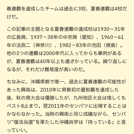
春連覇を達成したチームは過去に3校、夏春連覇は4校だ
けだ。
この記事の主題となる夏春連覇の達成校は1930〜31年
の広島商、1937〜38年の中京商（愛知）、1960〜61
年の法政二（神奈川）、1982〜83年の池田（徳島）。
他の3つの連覇は2000年代に入ってからも事例がある
が、夏春連覇は40年以上も遠ざかっている。繰り返しに
なるが、それだけ難易度が高いのだ。
ちなみに、沖縄県勢で唯一、過去に夏春連覇の可能性が
あった興南は、2010年に県勢初の夏制覇を達成した
後、秋の県大会は優勝したが、九州地区大会は惜しくも
ベスト8止まり。翌2011年のセンバツに出場することは
かなわなかった。当時の興南と同じ成績ながら、センバ
ツ“復活当選”を果たした沖縄尚学は「持っている」と言
っていい。