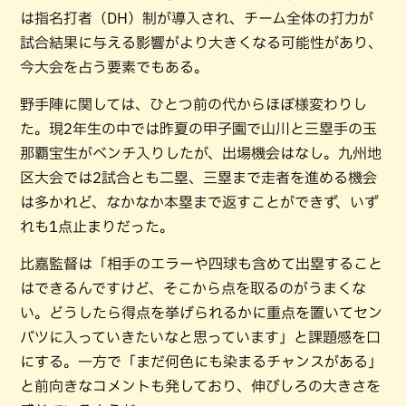
は指名打者（DH）制が導入され、チーム全体の打力が
試合結果に与える影響がより大きくなる可能性があり、
今大会を占う要素でもある。
野手陣に関しては、ひとつ前の代からほぼ様変わりし
た。現2年生の中では昨夏の甲子園で山川と三塁手の玉
那覇宝生がベンチ入りしたが、出場機会はなし。九州地
区大会では2試合とも二塁、三塁まで走者を進める機会
は多かれど、なかなか本塁まで返すことができず、いず
れも1点止まりだった。
比嘉監督は「相手のエラーや四球も含めて出塁すること
はできるんですけど、そこから点を取るのがうまくな
い。どうしたら得点を挙げられるかに重点を置いてセン
バツに入っていきたいなと思っています」と課題感を口
にする。一方で「まだ何色にも染まるチャンスがある」
と前向きなコメントも発しており、伸びしろの大きさを