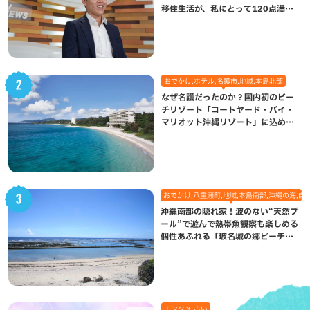
移住生活が、私にとって120点満点
になった理由
おでかけ,ホテル,名護市,地域,本島北部
なぜ名護だったのか？国内初のビー
チリゾート「コートヤード・バイ・
マリオット沖縄リゾート」に込めら
れた想い
おでかけ,八重瀬町,地域,本島南部,沖縄の海,自
沖縄南部の隠れ家！波のない“天然プ
ール”で遊んで熱帯魚観察も楽しめる
個性あふれる「玻名城の郷ビーチ」
（八重瀬町）
エンタメ,占い