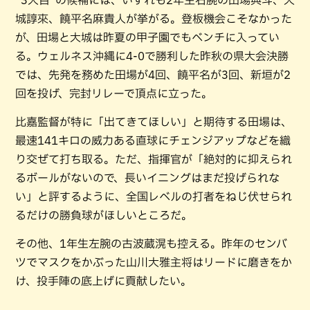
城諄來、饒平名麻貴人が挙がる。登板機会こそなかった
が、田場と大城は昨夏の甲子園でもベンチに入ってい
る。ウェルネス沖縄に4-0で勝利した昨秋の県大会決勝
では、先発を務めた田場が4回、饒平名が3回、新垣が2
回を投げ、完封リレーで頂点に立った。
比嘉監督が特に「出てきてほしい」と期待する田場は、
最速141キロの威力ある直球にチェンジアップなどを織
り交ぜて打ち取る。ただ、指揮官が「絶対的に抑えられ
るボールがないので、長いイニングはまだ投げられな
い」と評するように、全国レベルの打者をねじ伏せられ
るだけの勝負球がほしいところだ。
その他、1年生左腕の古波蔵滉も控える。昨年のセンバ
ツでマスクをかぶった山川大雅主将はリードに磨きをか
け、投手陣の底上げに貢献したい。