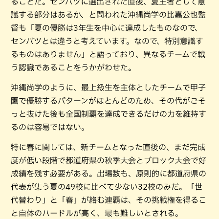
ることだ。センバツに選出された直後、夏王者として意
識する部分はあるか、と問われた沖縄尚学の比嘉公也監
督も「夏の優勝は3年生を中心に達成したものなので、
センバツとは違うと考えています。なので、特別意識す
るものはありません」と語っており、異なるチームで戦
う認識であることをうかがわせた。
沖縄尚学のように、最上級生を主体としたチームで甲子
園で優勝するパターンがほとんどのため、その代がごそ
っと抜けた後も全国制覇を達成できるだけの力を維持す
るのは容易ではない。
特に春に関しては、新チームとなった直後の、まだ完成
度が低い段階で都道府県の秋季大会とブロック大会で好
成績を残す必要がある。出場数も、原則的に都道府県の
代表が集う夏の49校に比べて少ない32校のみだ。「世
代替わり」と「春」が絡む連覇は、その挑戦権を得るこ
と自体のハードルが高く、最も難しいとされる。