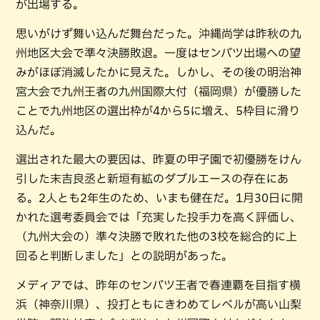
が出場する。
思いがけず舞い込んだ舞台だった。沖縄尚学は昨秋の九
州地区大会で準々決勝敗退。一度はセンバツ出場への望
みがほぼ消滅したかに見えた。しかし、その後の明治神
宮大会で九州王者の九州国際大付（福岡県）が優勝した
ことで九州地区の選出枠が4から5に増え、5枠目に滑り
込んだ。
選出された最大の要因は、昨夏の甲子園で初優勝をけん
引した末吉良丞と新垣有絋のダブルエースの存在にあ
る。2人とも2年生のため、いまも健在だ。1月30日に開
かれた選考委員会では「充実した投手力を高く評価し、
（九州大会の）準々決勝で敗れた他の3校を総合的に上
回ると判断しました」との説明があった。
メディアでは、昨年のセンバツ王者で春連覇を目指す横
浜（神奈川県）、投打ともにきわめてレベルが高い山梨