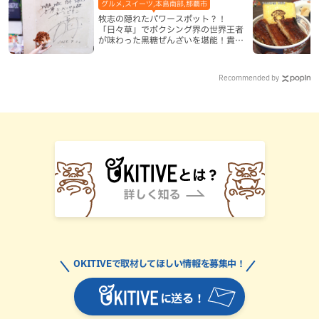
グルメ,スイーツ,本島南部,那覇市
牧志の隠れたパワースポット？！
「日々草」でボクシング界の世界王者
が味わった黒糖ぜんざいを堪能！貴重
なサインと手作りケーキも要チェック
（那覇市）
Recommended by
OKITIVEで取材してほしい情報を募集中！
に送る！