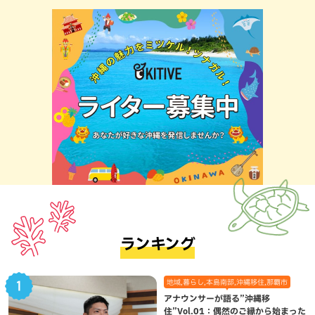
ランキング
地域,暮らし,本島南部,沖縄移住,那覇市
アナウンサーが語る”沖縄移
住”Vol.01：偶然のご縁から始まった