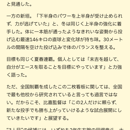
と見通した。
一方の新垣。「下半身のパワーを上半身が受け止められ
ず、力が逃げていた」と、冬は同じく上半身の強化に着
手した。体に一本筋が通ったようなきれいな姿勢から投
げ込む最速146キロの直球と変化球が持ち味。30メート
ルの間隔を空けた投げ込みで体のバランスを整える。
目標も同じく夏春連覇。個人としては「末吉を越して、
自分がエースを取ることを目標にやっています」と力強
く語った。
ただ、全国制覇を成したこの二枚看板に関しては、全国
で最も他校から研究されていると言っても過言ではな
い。だからこそ、比嘉監督は「この2人だけに頼らず、
新たな投手でも勝ち上がっていけるような試合展開にし
ていきたいです」と展望する。
“3人目”の候補には、いずれも2年生右腕の田場典斗、大