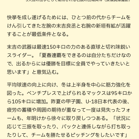
快挙を成し遂げるためには、ひとつ前の代からチームを
けん引してきた左腕の末吉良丞と右腕の新垣有絋が活躍
することが最低条件となる。
末吉の武器は最速150キロの力のある直球と切れ味鋭い
スライダー。「夏春連覇をできるのは自分たちだけなの
で、出るからには優勝を目標に全員でやっていきたいと
思います」と意気込む。
平均球速の向上に向け、冬は上半身を中心に筋力強化を
図った。ベンチプレスで上げられるマックスは95キロか
ら105キロに増加。昨夏の甲子園、U-18日本代表の後、
疲労の蓄積や周囲の期待が重なって一度は見失ったフォ
ームも、年明けから徐々に取り戻しつつある。「状況に
応じて三振を取ったり、バックと連係しながら打ち取っ
たりして、チームを勝たせるピッチングをしたいです」