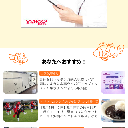
あなたへおすすめ！
コラム,暮らし
夏休みはキッチン収納の見直しどき！
魔法のように家事タイパがアップ！シ
ステムキッチンひきだし収納術
イベント,エンタメ,おでかけ,グルメ,本島中部,本島北部,本島南部
【8月1日・2日】8月最初の週末はど
こ行く？エイサー夏まつりにクラフト
ビール！沖縄イベント＆グルメまとめ