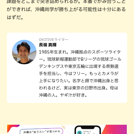
課題をどこまで突き詰められるか。本番でかみ合うこと
ができれば、沖縄尚学が勝ち上がる可能性は十分にある
はずだ。
OKITIVEライター
長嶺 真輝
1985年生まれ。沖縄拠点のスポーツライタ
ー。琉球新報運動部でBリーグの琉球ゴール
デンキングスや東京五輪に出場する県勢選
手を担当し、今はフリー。もっとカメラが
上手になりたい。名字と顔で沖縄出身と思
われるけど、実は東京の日野市出身。母は
沖縄の人。ヤギ汁が好き。