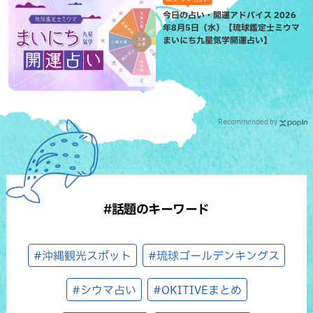
今日の占い・開運アドバイス 2026
年8月5日（水）【琉球鑑定士ミウマ
まいにち九星気学開運占い】
Recommended by
#話題のキーワード
#沖縄観光スポット
#琉球ゴールデンキングス
#シウマ占い
#OKITIVEまとめ