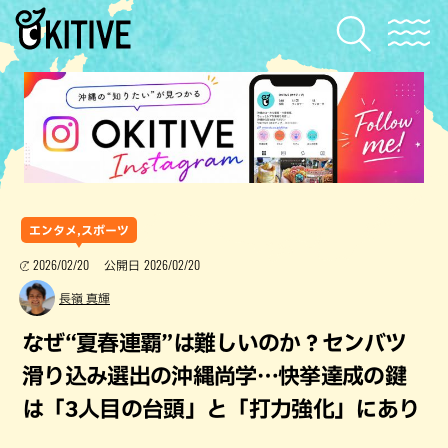
エンタメ,スポーツ
2026/02/20
2026/02/20
公開日
長嶺 真輝
なぜ“夏春連覇”は難しいのか？センバツ
滑り込み選出の沖縄尚学…快挙達成の鍵
は「3人目の台頭」と「打力強化」にあり