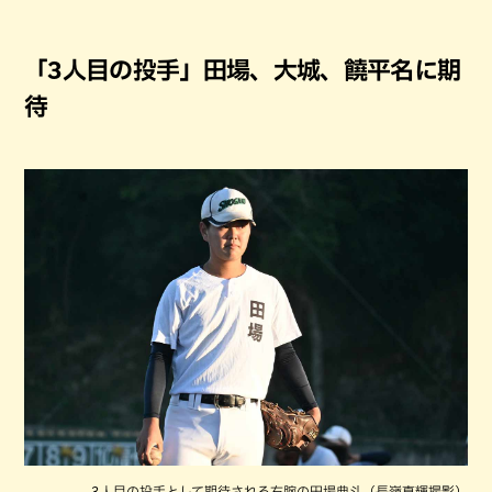
「3人目の投手」田場、大城、饒平名に期
待
3人目の投手として期待される右腕の田場典斗（長嶺真輝撮影）