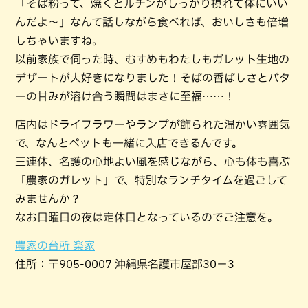
「そば粉って、焼くとルチンがしっかり摂れて体にいい
んだよ〜」なんて話しながら食べれば、おいしさも倍増
しちゃいますね。
以前家族で伺った時、むすめもわたしもガレット生地の
デザートが大好きになりました！そばの香ばしさとバタ
ーの甘みが溶け合う瞬間はまさに至福……！
店内はドライフラワーやランプが飾られた温かい雰囲気
で、なんとペットも一緒に入店できるんです。
三連休、名護の心地よい風を感じながら、心も体も喜ぶ
「農家のガレット」で、特別なランチタイムを過ごして
みませんか？
なお日曜日の夜は定休日となっているのでご注意を。
農家の台所 楽家
住所：〒905-0007 沖縄県名護市屋部30−3