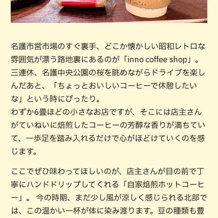
名護市営市場のすぐ裏手、どこか懐かしい昭和レトロな
雰囲気が漂う路地裏にあるのが「inno coffee shop」。
三連休、名護中央公園の桜を眺めながらドライブを楽し
んだあと、「ちょっとおいしいコーヒーで休憩したい
な」という時にぴったり。
わずか6畳ほどの小さなお店ですが、そこには店主さん
がていねいに焙煎したコーヒーの芳醇な香りが満ちてい
て、一歩足を踏み入れるだけで心がほどけていくのを感
じます。
ここでぜひ味わってほしいのが、店主さんが目の前で丁
寧にハンドドリップしてくれる「自家焙煎ホットコーヒ
ー」。 今の時期、まだ少し風が涼しく感じられる北部で
は、この温かい一杯が体に染み渡ります。豆の種類も豊