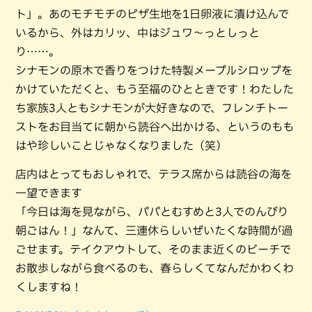
ト」。あのモチモチのピザ生地を1日卵液に漬け込んで
いるから、外はカリッ、中はジュワ〜っとしっと
り……。
シナモンの原木で香りをつけた特製メープルシロップを
かけていただくと、もう至福のひとときです！わたした
ち家族3人ともシナモンが大好きなので、フレンチトー
ストをお目当てに朝から読谷へ出かける、というのもも
はや珍しいことじゃなくなりました（笑）
店内はとってもおしゃれで、テラス席からは読谷の海を
一望できます
「今日は海を見ながら、パパとむすめと3人でのんびり
朝ごはん！」なんて、三連休らしいぜいたくな時間が過
ごせます。テイクアウトして、そのまま近くのビーチで
お散歩しながら食べるのも、春らしくてなんだかわくわ
くしますね！