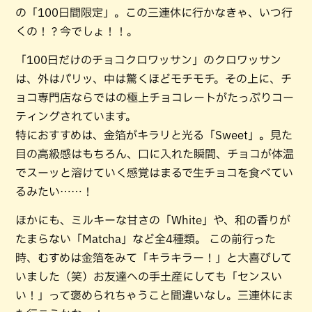
の「100日間限定」。この三連休に行かなきゃ、いつ行
くの！？今でしょ！！。
「100日だけのチョコクロワッサン」のクロワッサン
は、外はパリッ、中は驚くほどモチモチ。その上に、チ
ョコ専門店ならではの極上チョコレートがたっぷりコー
ティングされています。
特におすすめは、金箔がキラリと光る「Sweet」。見た
目の高級感はもちろん、口に入れた瞬間、チョコが体温
でスーッと溶けていく感覚はまるで生チョコを食べてい
るみたい……！
ほかにも、ミルキーな甘さの「White」や、和の香りが
たまらない「Matcha」など全4種類。 この前行った
時、むすめは金箔をみて「キラキラー！」と大喜びして
いました（笑）お友達への手土産にしても「センスい
い！」って褒められちゃうこと間違いなし。三連休にま