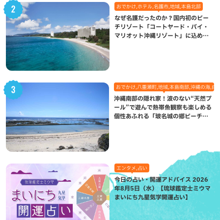
おでかけ,ホテル,名護市,地域,本島北部
なぜ名護だったのか？国内初のビー
チリゾート「コートヤード・バイ・
マリオット沖縄リゾート」に込めら
れた想い
おでかけ,八重瀬町,地域,本島南部,沖縄の海,自
沖縄南部の隠れ家！波のない“天然プ
ール”で遊んで熱帯魚観察も楽しめる
個性あふれる「玻名城の郷ビーチ」
（八重瀬町）
エンタメ,占い
今日の占い・開運アドバイス 2026
年8月5日（水）【琉球鑑定士ミウマ
まいにち九星気学開運占い】