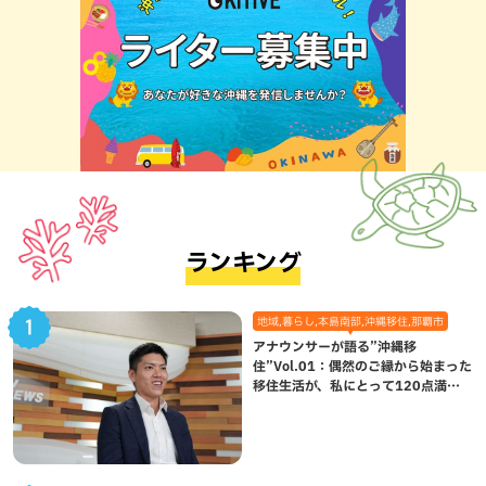
ランキング
地域,暮らし,本島南部,沖縄移住,那覇市
アナウンサーが語る”沖縄移
住”Vol.01：偶然のご縁から始まった
移住生活が、私にとって120点満点
になった理由