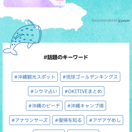
Recommended by
#話題のキーワード
#沖縄観光スポット
#琉球ゴールデンキングス
#シウマ占い
#OKITIVEまとめ
#沖縄のビーチ
#沖縄キャンプ場
#アナウンサーズ
#復帰を知る
#アゲアゲめし