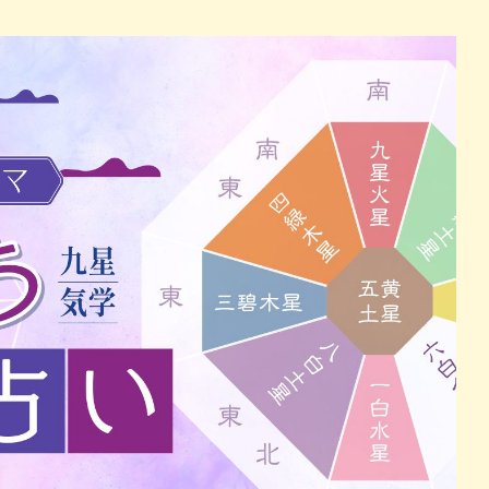
パン
カレー
バーガー
タコス・タコライス