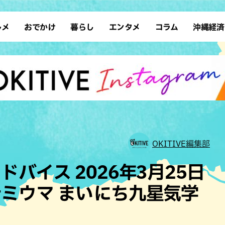
ルメ
おでかけ
暮らし
エンタメ
コラム
沖縄経済
ーメン
デート
沖縄そば
レシピ
スポーツ
ドライブ
SDGs
占い
クアウト
散歩
ファッション
カフェ
タレント・芸人
ソロ活
ローカルニュース
テレビ
・魚料理
自然
和食・日本料理
沖縄移住
イベント
子ども
沖縄旧暦行事
縄料理
歴史
アジア・エスニック
体験
中華
レジャー
イタリアン
アート
OKITIVE編集部
西洋料理
ショッピング
フレンチ
ホテル
バイス 2026年3月25日
キ・焼肉
サウナ
焼鳥・串料理
公園
ミウマ まいにち九星気学
の肉料理
沖縄の海
居酒屋・バー
・バイキング
スイーツ