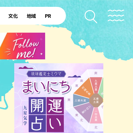
文化
地域
PR
復帰50年
本島北部
本島中部
本島南部
先島諸島
北部離島
南部離島