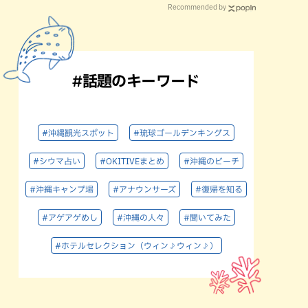
Recommended by
#話題のキーワード
#沖縄観光スポット
#琉球ゴールデンキングス
#シウマ占い
#OKITIVEまとめ
#沖縄のビーチ
#沖縄キャンプ場
#アナウンサーズ
#復帰を知る
#アゲアゲめし
#沖縄の人々
#聞いてみた
#ホテルセレクション（ウィン♪ウィン♪）