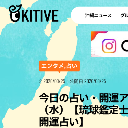
沖縄ニュース
グ
ラ
テイ
すし
沖
エンタメ,占い
2026/03/25
2026/03/25
公開日
洋食・
今日の占い・開運アド
ステー
（水）【琉球鑑定士
その他
開運占い】
ブッフェ