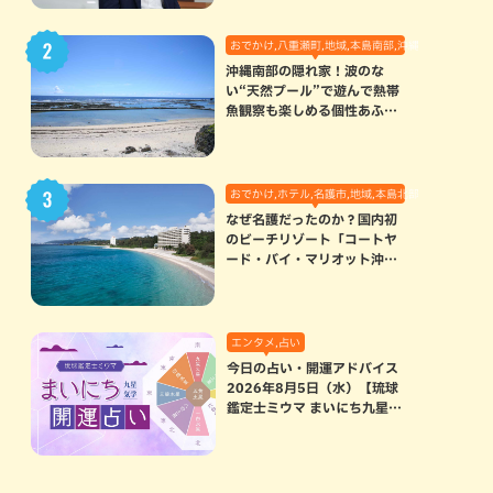
おでかけ,八重瀬町,地域,本島南部,沖縄の海,自然
沖縄南部の隠れ家！波のな
い“天然プール”で遊んで熱帯
魚観察も楽しめる個性あふれ
る「玻名城の郷ビーチ」（八
重瀬町）
おでかけ,ホテル,名護市,地域,本島北部
なぜ名護だったのか？国内初
のビーチリゾート「コートヤ
ード・バイ・マリオット沖縄
リゾート」に込められた想い
エンタメ,占い
今日の占い・開運アドバイス
2026年8月5日（水）【琉球
鑑定士ミウマ まいにち九星気
学開運占い】