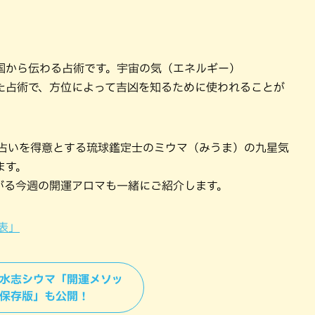
国から伝わる占術です。宇宙の気（エネルギー）
た占術で、方位によって吉凶を知るために使われることが
ロマ占いを得意とする琉球鑑定士のミウマ（みうま）の九星気
ます。
がる今週の開運アロマも一緒にご紹介します。
表」
風水志シウマ「開運メソッ
 保存版」も公開！