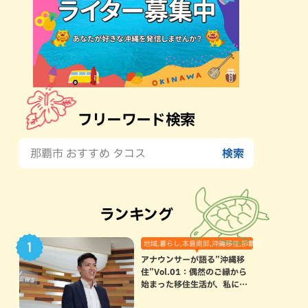
フリーワード検索
ランキング
地域,暮らし,本島南部,沖縄移住,那覇市
アナウンサーが語る”沖縄移
住”Vol.01：偶然のご縁から
始まった移住生活が、私にと
って120点満点になった理由