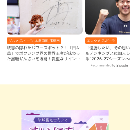
グルメ,スイーツ,本島南部,那覇市
エンタメ,スポーツ
牧志の隠れたパワースポット？！「日々
「優勝したい、その思い
草」でボクシング界の世界王者が味わっ
ルデンキングスに加入し
た黒糖ぜんざいを堪能！貴重なサインと
る“2026-27シーズン
手作りケーキも要チェック（那覇市）
Recommended by