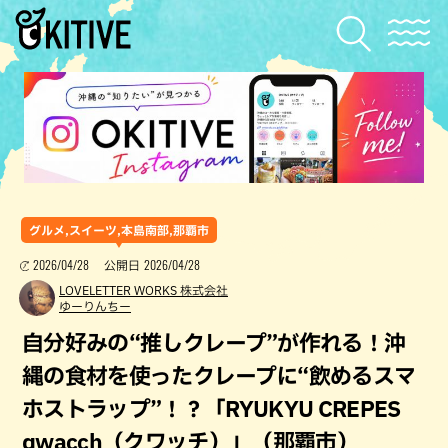
グルメ,スイーツ,本島南部,那覇市
2026/04/28
2026/04/28
公開日
LOVELETTER WORKS 株式会社
ゆーりんちー
自分好みの“推しクレープ”が作れる！沖
縄の食材を使ったクレープに“飲めるスマ
ホストラップ”！？「RYUKYU CREPES
qwacch（クワッチ）」（那覇市）