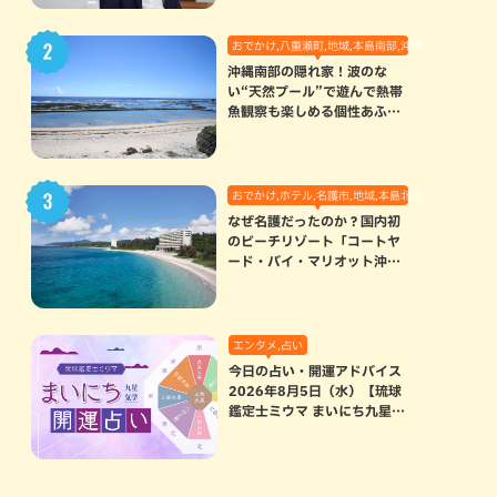
おでかけ,八重瀬町,地域,本島南部,沖縄の海,自然
沖縄南部の隠れ家！波のな
い“天然プール”で遊んで熱帯
魚観察も楽しめる個性あふれ
る「玻名城の郷ビーチ」（八
重瀬町）
おでかけ,ホテル,名護市,地域,本島北部
なぜ名護だったのか？国内初
のビーチリゾート「コートヤ
ード・バイ・マリオット沖縄
リゾート」に込められた想い
エンタメ,占い
今日の占い・開運アドバイス
2026年8月5日（水）【琉球
鑑定士ミウマ まいにち九星気
学開運占い】