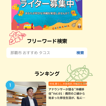
フリーワード検索
ランキング
地域,暮らし,本島南部,沖縄移住,那覇市
アナウンサーが語る”沖縄移
住”Vol.01：偶然のご縁から
始まった移住生活が、私にと
って120点満点になった理由