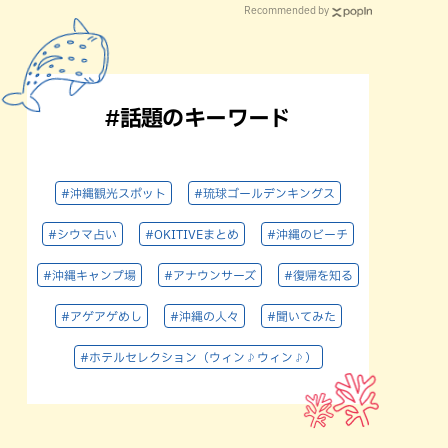
Recommended by
#話題のキーワード
#沖縄観光スポット
#琉球ゴールデンキングス
#シウマ占い
#OKITIVEまとめ
#沖縄のビーチ
#沖縄キャンプ場
#アナウンサーズ
#復帰を知る
#アゲアゲめし
#沖縄の人々
#聞いてみた
#ホテルセレクション（ウィン♪ウィン♪）