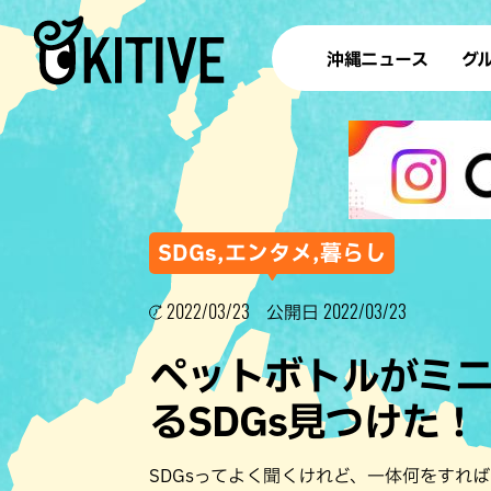
沖縄ニュース
グ
ラ
テイ
すし
沖
SDGs,エンタメ,暮らし
2022/03/23
2022/03/23
公開日
洋食・
ペットボトルがミ
ステー
るSDGs見つけた！
その他
ブッフェ
SDGsってよく聞くけれど、一体何をすれ