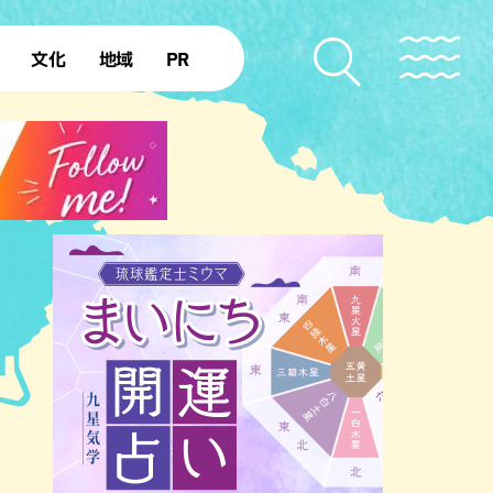
文化
地域
PR
復帰50年
本島北部
本島中部
本島南部
先島諸島
北部離島
南部離島