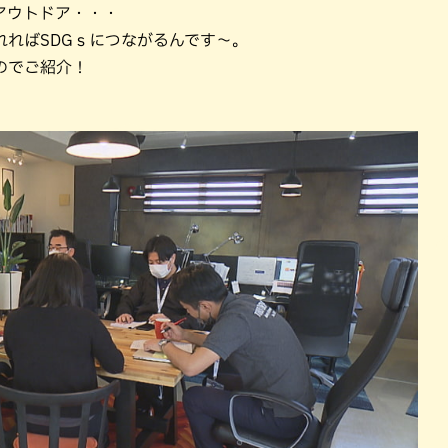
パン
カレー
アウトドア・・・
ればSDGｓにつながるんです～。
バーガー
タコス・タコライス
のでご紹介！