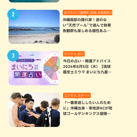
おでかけ,八重瀬町,地域,本島南部,沖縄の海,自然
沖縄南部の隠れ家！波のな
い“天然プール”で遊んで熱帯
魚観察も楽しめる個性あふれ
る「玻名城の郷ビーチ」（八
重瀬町）
エンタメ,占い
今日の占い・開運アドバイス
2026年8月5日（水）【琉球
鑑定士ミウマ まいにち九星気
学開運占い】
エンタメ,スポーツ
「一番恩返ししたい人のため
に」沖縄出身・幸地渉ACが琉
球ゴールデンキングス復帰。
マクヘンリーAHCに信頼を寄
せる理由