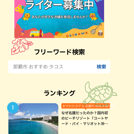
フリーワード検索
ランキング
おでかけ,ホテル,名護市,地域,本島北部
なぜ名護だったのか？国内初
のビーチリゾート「コートヤ
ード・バイ・マリオット沖縄
リゾート」に込められた想い