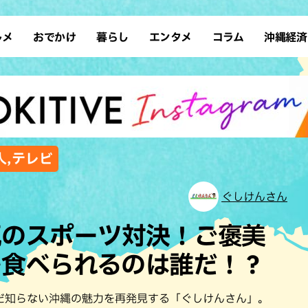
ルメ
おでかけ
暮らし
エンタメ
コラム
沖縄経済
ーメン
デート
沖縄そば
レシピ
スポーツ
ドライブ
SDGs
占い
クアウト
散歩
ファッション
カフェ
タレント・芸人
ソロ活
ローカルニュース
テレビ
・魚料理
自然
和食・日本料理
沖縄移住
イベント
子ども
沖縄旧暦行事
縄料理
歴史
アジア・エスニック
体験
人,テレビ
中華
レジャー
イタリアン
アート
ぐしけんさん
西洋料理
ショッピング
フレンチ
ホテル
気のスポーツ対決！ご褒美
キ・焼肉
サウナ
焼鳥・串料理
公園
を食べられるのは誰だ！？
の肉料理
沖縄の海
居酒屋・バー
・バイキング
スイーツ
だ知らない沖縄の魅力を再発見する「ぐしけんさん」。