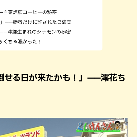
—自家焙煎コーヒーの秘密
」——勝者だけに許されたご褒美
——沖縄生まれのシナモンの秘密
ゃくちゃ濃かった！
倒せる日が来たかも！」——澪花ち