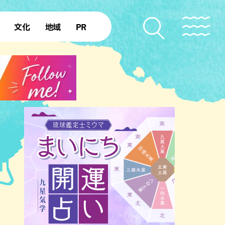
文化
地域
PR
復帰50年
本島北部
本島中部
本島南部
先島諸島
北部離島
南部離島