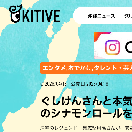
沖縄ニュース
グ
ラ
テイ
すし
沖
エンタメ,おでかけ,タレント・芸
2026/04/18
2026/04/18
公開日
洋食・
ぐしけんさんと本
ステー
のシナモンロール
その他
ブッフェ
沖縄のレジェンド・具志堅用高さんが、ま