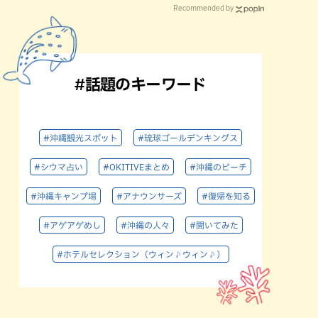
Recommended by
#話題のキーワード
#沖縄観光スポット
#琉球ゴールデンキングス
#シウマ占い
#OKITIVEまとめ
#沖縄のビーチ
#沖縄キャンプ場
#アナウンサーズ
#復帰を知る
#アゲアゲめし
#沖縄の人々
#聞いてみた
#ホテルセレクション（ウィン♪ウィン♪）