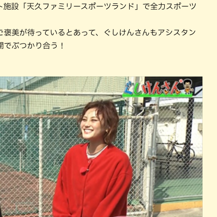
パン
カレー
ト施設「天久ファミリースポーツランド」で全力スポーツ
バーガー
タコス・タコライス
ご褒美が待っているとあって、ぐしけんさんもアシスタン
開でぶつかり合う！