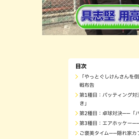
目次
「やっとぐしけんさんを倒
戦布告
第1種目：バッティング対
き」
第2種目：卓球対決——「
第3種目：エアホッケー—
ご褒美タイム——隠れ家カ