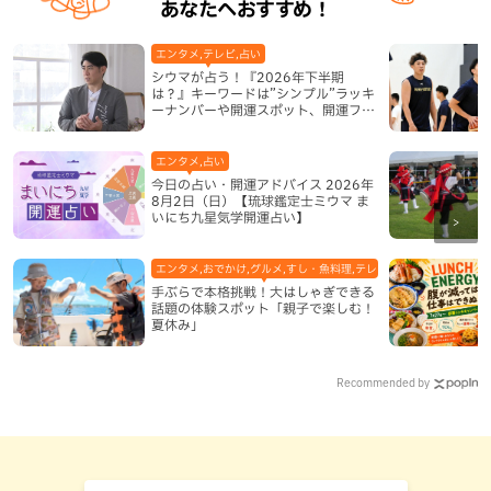
あなたへおすすめ！
エンタメ,テレビ,占い
シウマが占う！『2026年下半期
は？』キーワードは”シンプル”ラッキ
ーナンバーや開運スポット、開運フー
ドも紹介
エンタメ,占い
今日の占い・開運アドバイス 2026年
8月2日（日）【琉球鑑定士ミウマ ま
いにち九星気学開運占い】
エンタメ,おでかけ,グルメ,すし・魚料理,テレビ,体験,北谷町,地域,
手ぶらで本格挑戦！大はしゃぎできる
話題の体験スポット「親子で楽しむ！
夏休み」
Recommended by