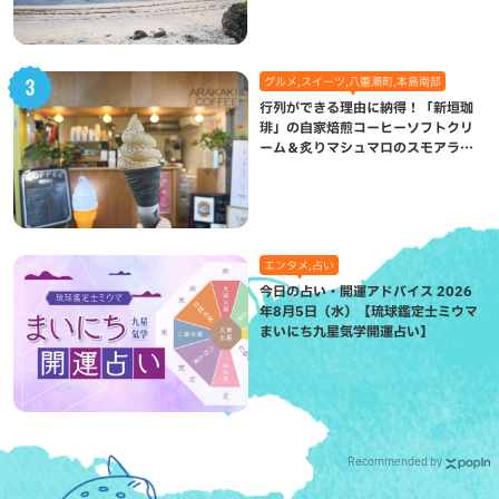
グルメ,スイーツ,八重瀬町,本島南部
行列ができる理由に納得！「新垣珈
琲」の自家焙煎コーヒーソフトクリ
ーム＆炙りマシュマロのスモアラテ
が絶品（八重瀬町）
エンタメ,占い
今日の占い・開運アドバイス 2026
年8月5日（水）【琉球鑑定士ミウマ
まいにち九星気学開運占い】
Recommended by