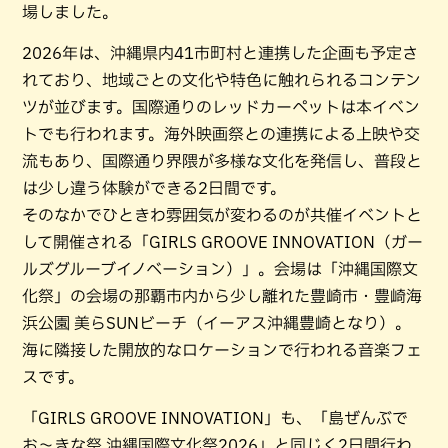
場しました。
2026年は、沖縄県内41市町村と連携した企画も予定さ
れており、地域ごとの文化や特色に触れられるコンテン
ツが並びます。国際通りのレッドカーペットは本イベン
トでも行われます。海外映画祭との連携による上映や交
流もあり、国際通り界隈が多様な文化を発信し、普段と
は少し違う体験ができる2日間です。
そのなかでひときわ雰囲気が変わるのが共催イベントと
して開催される「GIRLS GROOVE INNOVATION（ガー
ルズグルーブイノベーション）」。会場は「沖縄国際文
化祭」の会場の那覇市内から少し離れた豊崎市・豊崎海
浜公園 美らSUNビーチ（イーアス沖縄豊崎となり）。
海に隣接した開放的なロケーションで行われる音楽フェ
スです。
「GIRLS GROOVE INNOVATION」も、「島ぜんぶで
お〜きな祭 沖縄国際文化祭2026」と同じく2日間行わ