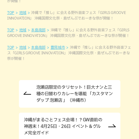
が開催！
TOP
地域
沖縄で「推し」に会える野外音楽フェス「GIRLS GROOVE
INNOVATION」 沖縄国際文化祭・島ぜんぶでおーきな祭が開催！
TOP
地域
本島南部
沖縄で「推し」に会える野外音楽フェス「GIRLS
GROOVE INNOVATION」 沖縄国際文化祭・島ぜんぶでおーきな祭が開催！
TOP
地域
本島南部
豊見城市
沖縄で「推し」に会える野外音楽フェ
ス「GIRLS GROOVE INNOVATION」 沖縄国際文化祭・島ぜんぶでおーきな
祭が開催！
泡瀬店限定のタリセット！巨大ナンと三
種の日替わりカレーを堪能 「カスタマン
ダップ 泡瀬店 」（沖縄市）
沖縄がまるごとフェス会場！？GW直前の
神週末！4月25日・26日 イベント＆グル
メ完全ガイド