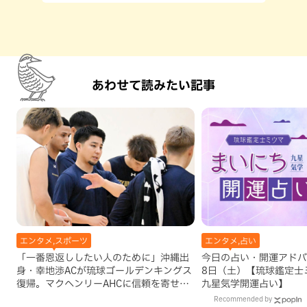
あわせて読みたい記事
エンタメ,スポーツ
エンタメ,占い
「一番恩返ししたい人のために」沖縄出
今日の占い・開運アドバイ
身・幸地渉ACが琉球ゴールデンキングス
8日（土）【琉球鑑定士
復帰。マクヘンリーAHCに信頼を寄せる
九星気学開運占い】
理由
Recommended by