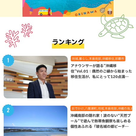
ランキング
地域,暮らし,本島南部,沖縄移住,那覇市
アナウンサーが語る”沖縄移
住”Vol.01：偶然のご縁から始まった
移住生活が、私にとって120点満点
になった理由
おでかけ,八重瀬町,地域,本島南部,沖縄の海,自
沖縄南部の隠れ家！波のない“天然プ
ール”で遊んで熱帯魚観察も楽しめる
個性あふれる「玻名城の郷ビーチ」
（八重瀬町）