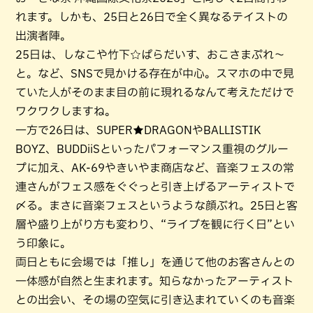
れます。しかも、25日と26日で全く異なるテイストの
出演者陣。
25日は、しなこや竹下☆ぱらだいす、おこさまぷれ〜
と。など、SNSで見かける存在が中心。スマホの中で見
ていた人がそのまま目の前に現れるなんて考えただけで
ワクワクしますね。
一方で26日は、SUPER★DRAGONやBALLISTIK
BOYZ、BUDDiiSといったパフォーマンス重視のグルー
プに加え、AK-69やきいやま商店など、音楽フェスの常
連さんがフェス感をぐぐっと引き上げるアーティストで
〆る。まさに音楽フェスというような顔ぶれ。25日と客
層や盛り上がり方も変わり、“ライブを観に行く日”とい
う印象に。
両日ともに会場では「推し」を通じて他のお客さんとの
一体感が自然と生まれます。知らなかったアーティスト
との出会い、その場の空気に引き込まれていくのも音楽