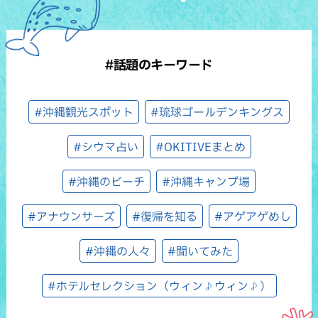
#話題のキーワード
#沖縄観光スポット
#琉球ゴールデンキングス
#シウマ占い
#OKITIVEまとめ
#沖縄のビーチ
#沖縄キャンプ場
#アナウンサーズ
#復帰を知る
#アゲアゲめし
#沖縄の人々
#聞いてみた
#ホテルセレクション（ウィン♪ウィン♪）