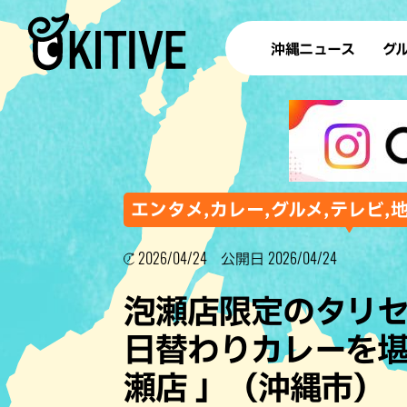
沖縄ニュース
グ
ラ
テイ
すし
沖
エンタメ,カレー,グルメ,テレビ,
2026/04/24
2026/04/24
公開日
洋食・
泡瀬店限定のタリ
ステー
日替わりカレーを堪
その他
瀬店 」（沖縄市）
ブッフェ