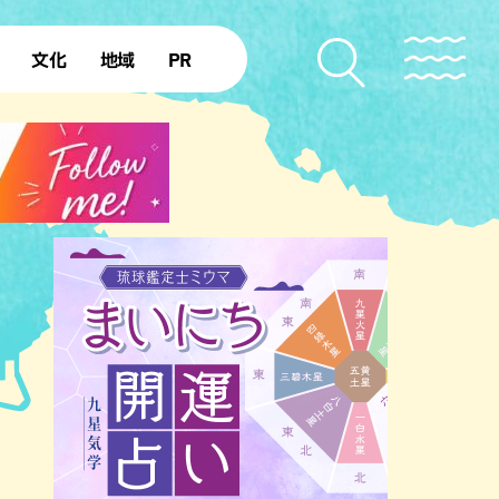
文化
地域
PR
復帰50年
本島北部
本島中部
本島南部
先島諸島
北部離島
南部離島