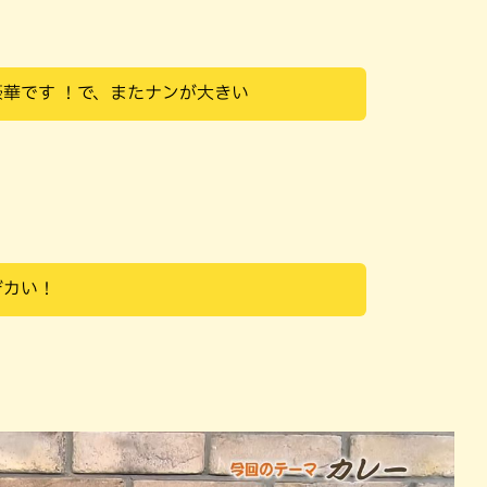
豪華です ！で、またナンが大きい
デカい！