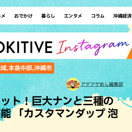
ルメ
おでかけ
暮らし
エンタメ
コラム
沖縄経済
ーメン
デート
沖縄そば
レシピ
スポーツ
ドライブ
SDGs
占い
クアウト
散歩
ファッション
カフェ
タレント・芸人
ソロ活
ローカルニュース
テレビ
・魚料理
自然
和食・日本料理
沖縄移住
イベント
子ども
沖縄旧暦行事
縄料理
歴史
アジア・エスニック
体験
地域,本島中部,沖縄市
中華
レジャー
イタリアン
アート
アゲアゲめし編集部
西洋料理
ショッピング
フレンチ
ホテル
セット！巨大ナンと三種の
キ・焼肉
サウナ
焼鳥・串料理
公園
能 「カスタマンダップ 泡
の肉料理
沖縄の海
居酒屋・バー
・バイキング
スイーツ