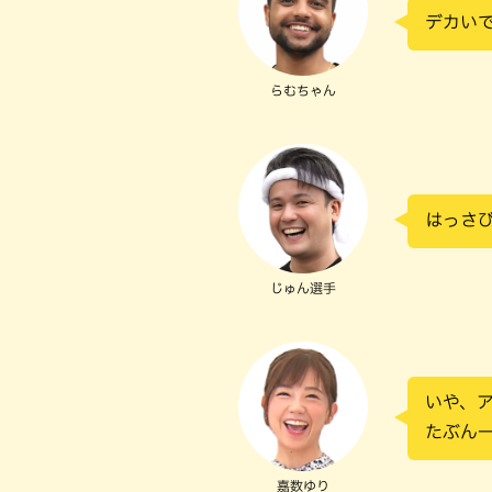
デカい
らむちゃん
はっさ
じゅん選手
いや、
たぶん
嘉数ゆり