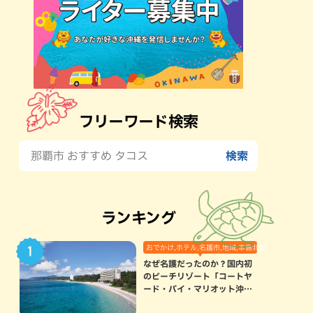
フリーワード検索
ランキング
おでかけ,ホテル,名護市,地域,本島北部
なぜ名護だったのか？国内初
のビーチリゾート「コートヤ
ード・バイ・マリオット沖縄
リゾート」に込められた想い