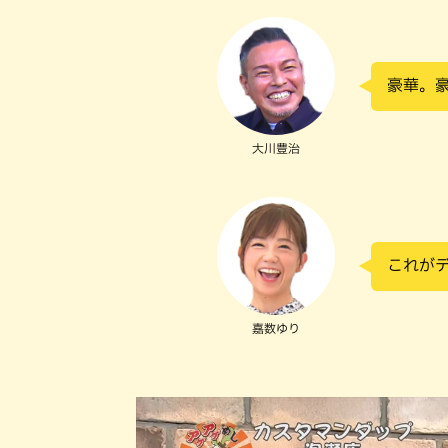
豪華。
大川豊治
これが
嘉数ゆり