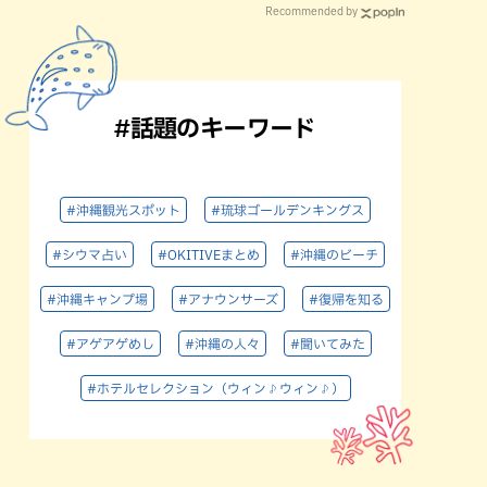
Recommended by
#話題のキーワード
#沖縄観光スポット
#琉球ゴールデンキングス
#シウマ占い
#OKITIVEまとめ
#沖縄のビーチ
#沖縄キャンプ場
#アナウンサーズ
#復帰を知る
#アゲアゲめし
#沖縄の人々
#聞いてみた
#ホテルセレクション（ウィン♪ウィン♪）