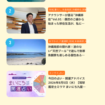
地域,暮らし,本島南部,沖縄移住,那覇市
アナウンサーが語る”沖縄移
住”Vol.01：偶然のご縁から
始まった移住生活が、私にと
って120点満点になった理由
おでかけ,八重瀬町,地域,本島南部,沖縄の海,自然
沖縄南部の隠れ家！波のな
い“天然プール”で遊んで熱帯
魚観察も楽しめる個性あふれ
る「玻名城の郷ビーチ」（八
重瀬町）
エンタメ,占い
今日の占い・開運アドバイス
2026年8月5日（水）【琉球
鑑定士ミウマ まいにち九星気
学開運占い】