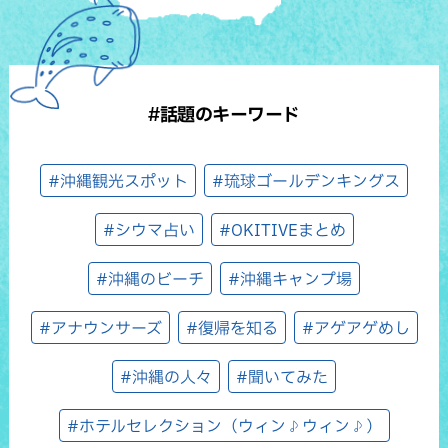
#話題のキーワード
#沖縄観光スポット
#琉球ゴールデンキングス
#シウマ占い
#OKITIVEまとめ
#沖縄のビーチ
#沖縄キャンプ場
#アナウンサーズ
#復帰を知る
#アゲアゲめし
#沖縄の人々
#聞いてみた
#ホテルセレクション（ウィン♪ウィン♪）