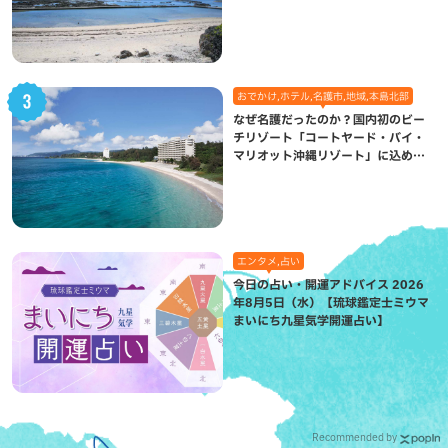
（八重瀬町）
おでかけ,ホテル,名護市,地域,本島北部
なぜ名護だったのか？国内初のビー
チリゾート「コートヤード・バイ・
マリオット沖縄リゾート」に込めら
れた想い
エンタメ,占い
今日の占い・開運アドバイス 2026
年8月5日（水）【琉球鑑定士ミウマ
まいにち九星気学開運占い】
Recommended by