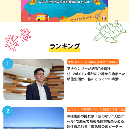
ランキング
地域,暮らし,本島南部,沖縄移住,那覇市
アナウンサーが語る”沖縄移
住”Vol.01：偶然のご縁から始まった
移住生活が、私にとって120点満点
になった理由
おでかけ,八重瀬町,地域,本島南部,沖縄の海,自
沖縄南部の隠れ家！波のない“天然プ
ール”で遊んで熱帯魚観察も楽しめる
個性あふれる「玻名城の郷ビーチ」