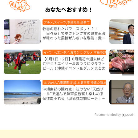
あなたへおすすめ！
グルメ,スイーツ,本島南部,那覇市
牧志の隠れたパワースポット？！
「日々草」でボクシング界の世界王者
が味わった黒糖ぜんざいを堪能！貴重
なサインと手作りケーキも要チェック
（那覇市）
イベント,エンタメ,おでかけ,グルメ,本島中部,本島北部,本島南部
【8月1日・2日】8月最初の週末はど
こ行く？エイサー夏まつりにクラフト
ビール！沖縄イベント＆グルメまとめ
おでかけ,八重瀬町,地域,本島南部,沖縄の海,自然
沖縄南部の隠れ家！波のない“天然プ
ール”で遊んで熱帯魚観察も楽しめる
個性あふれる「玻名城の郷ビーチ」
（八重瀬町）
Recommended by