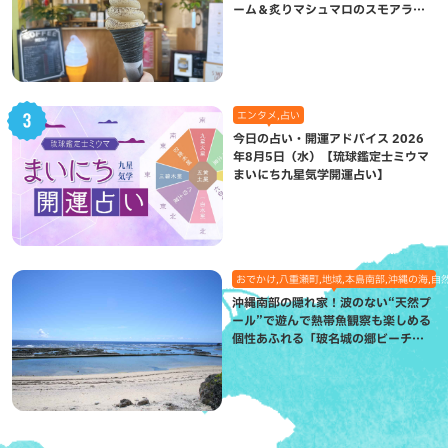
ーム＆炙りマシュマロのスモアラテ
が絶品（八重瀬町）
エンタメ,占い
今日の占い・開運アドバイス 2026
年8月5日（水）【琉球鑑定士ミウマ
まいにち九星気学開運占い】
おでかけ,八重瀬町,地域,本島南部,沖縄の海,自
沖縄南部の隠れ家！波のない“天然プ
ール”で遊んで熱帯魚観察も楽しめる
個性あふれる「玻名城の郷ビーチ」
（八重瀬町）