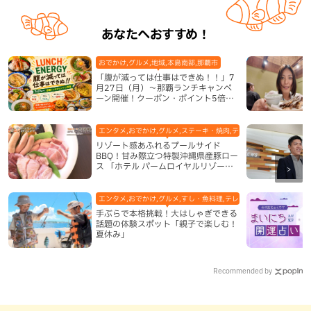
あなたへおすすめ！
おでかけ,グルメ,地域,本島南部,那覇市
「腹が減っては仕事はできぬ！！」7
月27日（月）〜那覇ランチキャンペ
ーン開催！クーポン・ポイント5倍・
限定グッズが当たる12日間
エンタメ,おでかけ,グルメ,ステーキ・焼肉,テレビ,ホテル,地域,本島
リゾート感あふれるプールサイド
BBQ！甘み際立つ特製沖縄県産豚ロー
ス 「ホテル パームロイヤルリゾート
国際通り」（那覇市）
エンタメ,おでかけ,グルメ,すし・魚料理,テレビ,体験,北谷町,地域,
手ぶらで本格挑戦！大はしゃぎできる
話題の体験スポット「親子で楽しむ！
夏休み」
Recommended by