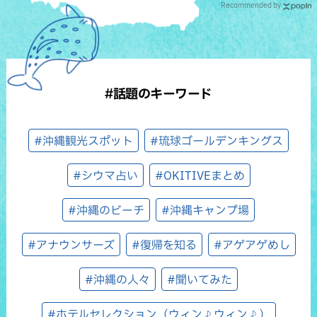
Recommended by
#話題のキーワード
#沖縄観光スポット
#琉球ゴールデンキングス
#シウマ占い
#OKITIVEまとめ
#沖縄のビーチ
#沖縄キャンプ場
#アナウンサーズ
#復帰を知る
#アゲアゲめし
#沖縄の人々
#聞いてみた
#ホテルセレクション（ウィン♪ウィン♪）