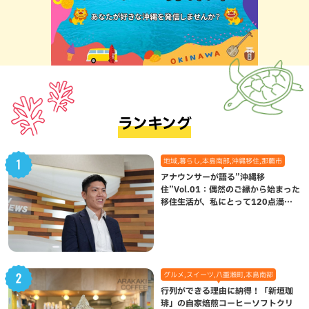
ランキング
地域,暮らし,本島南部,沖縄移住,那覇市
アナウンサーが語る”沖縄移
住”Vol.01：偶然のご縁から始まった
移住生活が、私にとって120点満点
になった理由
グルメ,スイーツ,八重瀬町,本島南部
行列ができる理由に納得！「新垣珈
琲」の自家焙煎コーヒーソフトクリ