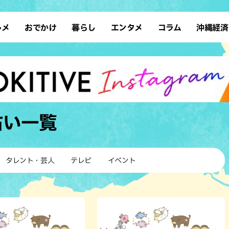
ルメ
おでかけ
暮らし
エンタメ
コラム
沖縄経済
ーメン
デート
沖縄そば
レシピ
スポーツ
ドライブ
SDGs
占い
クアウト
散歩
ファッション
カフェ
タレント・芸人
ソロ活
ローカルニュース
テレビ
・魚料理
自然
和食・日本料理
沖縄移住
イベント
子ども
沖縄旧暦行事
縄料理
歴史
アジア・エスニック
体験
占い
一覧
中華
レジャー
イタリアン
アート
西洋料理
ショッピング
フレンチ
ホテル
タレント・芸人
テレビ
イベント
キ・焼肉
サウナ
焼鳥・串料理
公園
の肉料理
沖縄の海
居酒屋・バー
・バイキング
スイーツ