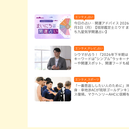
エンタメ,占い
今日の占い・開運アドバイス 2026
月3日（月）【琉球鑑定士ミウマ 
ち九星気学開運占い】
エンタメ,テレビ,占い
シウマが占う！『2026年下半期は
キーワードは”シンプル”ラッキー
ーや開運スポット、開運フードも
エンタメ,スポーツ
「一番恩返ししたい人のために」
身・幸地渉ACが琉球ゴールデンキ
ス復帰。マクヘンリーAHCに信頼
る理由