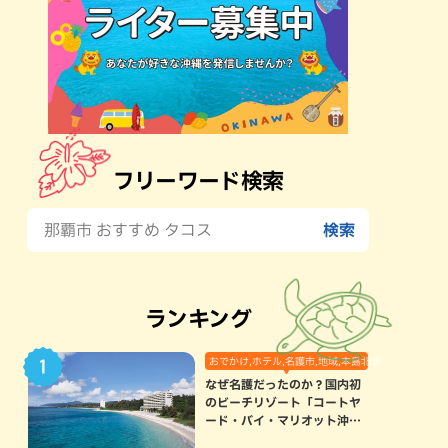
フリーワード検索
ランキング
おでかけ,ホテル,名護市,地域,本島北部
なぜ名護だったのか？国内初
のビーチリゾート「コートヤ
ード・バイ・マリオット沖縄
リゾート」に込められた想い