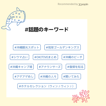
Recommended by
#話題のキーワード
#沖縄観光スポット
#琉球ゴールデンキングス
#シウマ占い
#OKITIVEまとめ
#沖縄のビーチ
#沖縄キャンプ場
#アナウンサーズ
#復帰を知る
#アゲアゲめし
#沖縄の人々
#聞いてみた
#ホテルセレクション（ウィン♪ウィン♪）