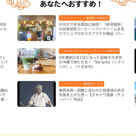
あなたへおすすめ！
グルメ,スイーツ,八重瀬町,本島南部
年8
行列ができる理由に納得！「新垣珈琲」
まいに
の自家焙煎コーヒーソフトクリーム＆炙
りマシュマロのスモアラテが絶品（八重
瀬町）
うるま市,カフェ,グルメ,スイーツ,本島中部
？』
5年連続日本1位になった長崎そのぎ茶
ナンバ
が沖縄で味わえる！「lite lycka（リテリ
紹介
ッカ）」（うるま市）
エンタメ,テレビ,復帰50年,文化
沖縄出
奥原崇典～困難と言われた首里城の赤瓦
ング
を焼き上げた男～【オキナワ強者（チュ
を寄せ
ーバー）列伝】