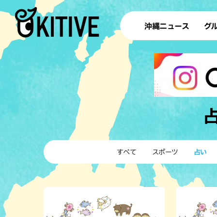
沖縄ニュース
グ
ラ
テイ
すし
沖
洋食・
すべて
スポーツ
占い
ステー
その他
ブッフェ