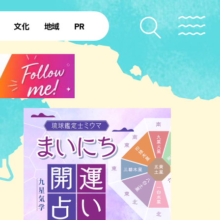
文化
地域
PR
復帰50年
本島北部
本島中部
本島南部
先島諸島
北部離島
南部離島