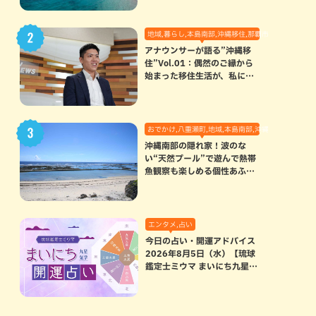
地域,暮らし,本島南部,沖縄移住,那覇市
アナウンサーが語る”沖縄移
住”Vol.01：偶然のご縁から
始まった移住生活が、私にと
って120点満点になった理由
おでかけ,八重瀬町,地域,本島南部,沖縄の海,自然
沖縄南部の隠れ家！波のな
い“天然プール”で遊んで熱帯
魚観察も楽しめる個性あふれ
る「玻名城の郷ビーチ」（八
重瀬町）
エンタメ,占い
今日の占い・開運アドバイス
2026年8月5日（水）【琉球
鑑定士ミウマ まいにち九星気
学開運占い】