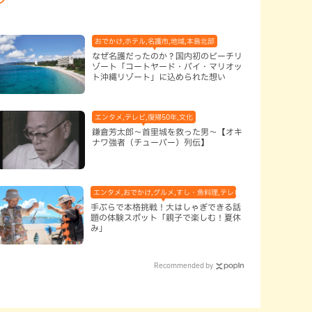
おでかけ,ホテル,名護市,地域,本島北部
なぜ名護だったのか？国内初のビーチリ
ゾート「コートヤード・バイ・マリオッ
ト沖縄リゾート」に込められた想い
エンタメ,テレビ,復帰50年,文化
鎌倉芳太郎～首里城を救った男～【オキ
ナワ強者（チューバー）列伝】
エンタメ,おでかけ,グルメ,すし・魚料理,テレビ,体験,北谷町,地域,子
手ぶらで本格挑戦！大はしゃぎできる話
題の体験スポット「親子で楽しむ！夏休
み」
Recommended by