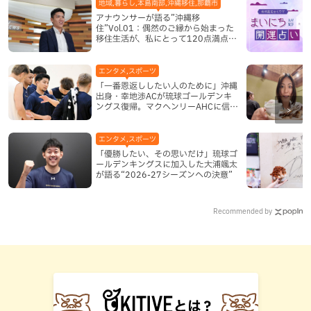
地域,暮らし,本島南部,沖縄移住,那覇市
アナウンサーが語る”沖縄移
住”Vol.01：偶然のご縁から始まった
移住生活が、私にとって120点満点に
なった理由
エンタメ,スポーツ
「一番恩返ししたい人のために」沖縄
出身・幸地渉ACが琉球ゴールデンキ
ングス復帰。マクヘンリーAHCに信頼
を寄せる理由
エンタメ,スポーツ
「優勝したい、その思いだけ」琉球ゴ
ールデンキングスに加入した大浦颯太
が語る“2026-27シーズンへの決意”
Recommended by