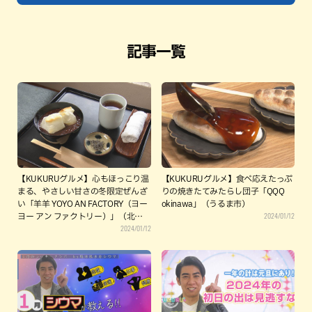
記事一覧
【KUKURUグルメ】心もほっこり温
【KUKURUグルメ】食べ応えたっぷ
まる、やさしい甘さの冬限定ぜんざ
りの焼きたてみたらし団子「QQQ
い「羊羊 YOYO AN FACTORY（ヨー
okinawa」（うるま市）
2024/01/12
ヨー アン ファクトリー）」（北中城
2024/01/12
村）