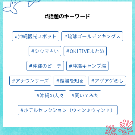
#話題のキーワード
#沖縄観光スポット
#琉球ゴールデンキングス
#シウマ占い
#OKITIVEまとめ
#沖縄のビーチ
#沖縄キャンプ場
#アナウンサーズ
#復帰を知る
#アゲアゲめし
#沖縄の人々
#聞いてみた
#ホテルセレクション（ウィン♪ウィン♪）