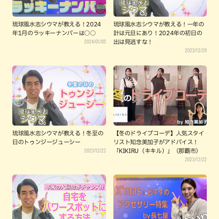
琉球風水志シウマが教える！2024
琉球風水志シウマが教える！一年の
年1月のラッキーナンバーは○○
計は元旦にあり！2024年の初日の
2024/01/05
出は見逃すな！
2023/12/29
琉球風水志シウマが教える！冬至の
【冬のドライブコーデ】人気スタイ
日のトゥンジージューシー
リスト知念美加子がアドバイス！
2023/12/22
「KIKIRU（キキル）」（那覇市）
2023/12/22