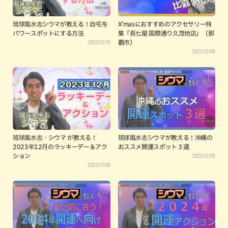
琉球風水志シウマが教える！自宅を
X’masにおすすめのアクセサリー特
パワースポットにする方法
集「長七屋 国際通り久茂地店」（那
2023/12/15
覇市）
2023/12/08
琉球風水志・シウマ が教える！
琉球風水志シウマが教える！沖縄の
2023年12月のラッキーデー＆アク
おススメ開運スポット３選
2023/12/05
ション
2023/12/08