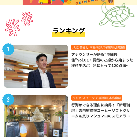
ランキング
地域,暮らし,本島南部,沖縄移住,那覇市
アナウンサーが語る”沖縄移
住”Vol.01：偶然のご縁から始まった
移住生活が、私にとって120点満点
になった理由
グルメ,スイーツ,八重瀬町,本島南部
行列ができる理由に納得！「新垣珈
琲」の自家焙煎コーヒーソフトクリ
ーム＆炙りマシュマロのスモアラテ
が絶品（八重瀬町）