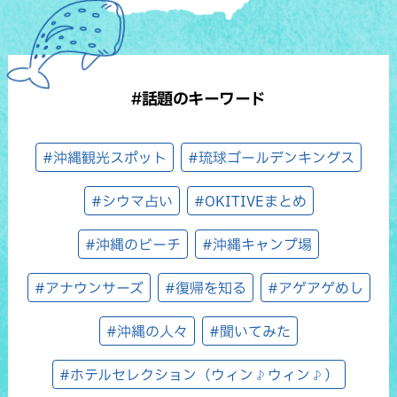
#話題のキーワード
#沖縄観光スポット
#琉球ゴールデンキングス
#シウマ占い
#OKITIVEまとめ
#沖縄のビーチ
#沖縄キャンプ場
#アナウンサーズ
#復帰を知る
#アゲアゲめし
#沖縄の人々
#聞いてみた
#ホテルセレクション（ウィン♪ウィン♪）