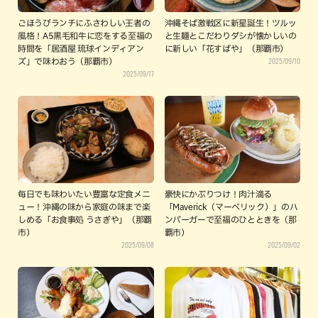
ごほうびランチにふさわしい王者の
沖縄そば激戦区に新星誕生！ツルッ
風格！A5黒毛和牛に恋をする至福の
と生麺とこだわりダシが懐かしいの
時間を「居酒屋 琉球インディアン
に新しい「花すばや」（那覇市）
2025/09/10
ズ」で味わおう（那覇市）
2025/09/17
毎日でも味わいたい豊富な定食メニ
豪快にかぶりつけ！肉汁滴る
ュー！沖縄の味から家庭の味まで楽
「Maverick（マーベリック）」のハ
しめる「お食事処 うさぎや」（那覇
ンバーガーで至福のひとときを（那
市）
覇市）
2025/09/08
2025/09/02