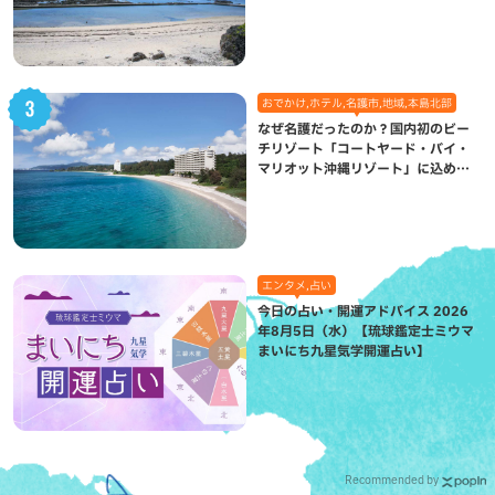
（八重瀬町）
おでかけ,ホテル,名護市,地域,本島北部
なぜ名護だったのか？国内初のビー
チリゾート「コートヤード・バイ・
マリオット沖縄リゾート」に込めら
れた想い
エンタメ,占い
今日の占い・開運アドバイス 2026
年8月5日（水）【琉球鑑定士ミウマ
まいにち九星気学開運占い】
Recommended by