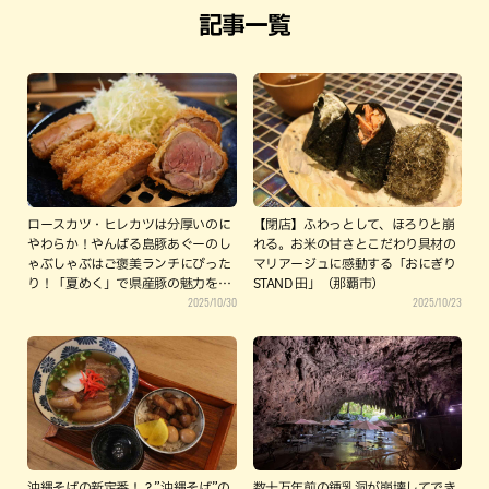
記事一覧
ロースカツ・ヒレカツは分厚いのに
【閉店】ふわっとして、ほろりと崩
やわらか！やんばる島豚あぐーのし
れる。お米の甘さとこだわり具材の
ゃぶしゃぶはご褒美ランチにぴった
マリアージュに感動する「おにぎり
り！「夏めく」で県産豚の魅力を堪
STAND 田」（那覇市）
2025/10/30
2025/10/23
能しよう（那覇市）
沖縄そばの新定番！？”沖縄そば”の
数十万年前の鍾乳洞が崩壊してでき