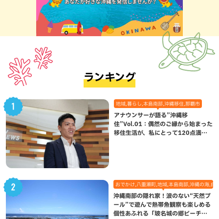
ランキング
地域,暮らし,本島南部,沖縄移住,那覇市
アナウンサーが語る”沖縄移
住”Vol.01：偶然のご縁から始まった
移住生活が、私にとって120点満点
になった理由
おでかけ,八重瀬町,地域,本島南部,沖縄の海,自
沖縄南部の隠れ家！波のない“天然プ
ール”で遊んで熱帯魚観察も楽しめる
個性あふれる「玻名城の郷ビーチ」