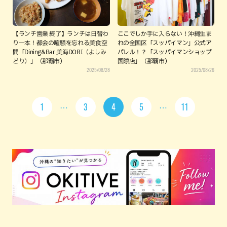
【ランチ営業 終了】ランチは日替わ
ここでしか手に入らない！沖縄生ま
り一本！都会の喧騒を忘れる美食空
れの全国区「スッパイマン」公式ア
間「Dining&Bar 美海DORI（よしみ
パレル！？「スッパイマンショップ
どり）」（那覇市）
国際店」（那覇市）
2025/08/28
2025/08/26
1
3
4
5
11