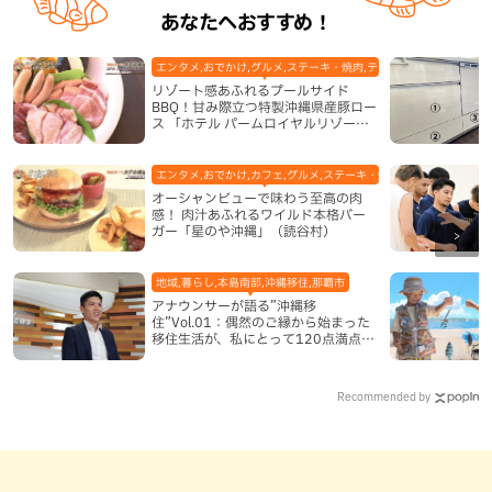
あなたへおすすめ！
エンタメ,おでかけ,グルメ,ステーキ・焼肉,テレビ,ホテル,地域,本島
リゾート感あふれるプールサイド
BBQ！甘み際立つ特製沖縄県産豚ロー
ス 「ホテル パームロイヤルリゾート
国際通り」（那覇市）
エンタメ,おでかけ,カフェ,グルメ,ステーキ・焼肉,テレビ,ハンバーガ
オーシャンビューで味わう至高の肉
感！ 肉汁あふれるワイルド本格バー
ガー「星のや沖縄」（読谷村）
地域,暮らし,本島南部,沖縄移住,那覇市
アナウンサーが語る”沖縄移
住”Vol.01：偶然のご縁から始まった
移住生活が、私にとって120点満点に
なった理由
Recommended by