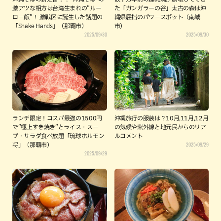
激アツな相方は台湾生まれの”ルー
た「ガンガラーの谷」太古の森は沖
ロー飯”！ 激戦区に誕生した話題の
縄県屈指のパワースポット（南城
「Shake Hands」（那覇市）
市）
2025/09/30
2025/09/30
ランチ限定！コスパ最強の1500円
沖縄旅行の服装は？10月,11月,12月
で”極上すき焼き”とライス・スー
の気候や紫外線と地元民からのリア
プ・サラダ食べ放題「琉球ホルモン
ルコメント
2025/09/29
将」（那覇市）
2025/09/29