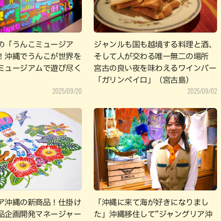
の「うんこミュージア
ジャンルも国も越境する料理と酒、
！沖縄でうんこが世界を
そして人が交わる唯一無二の場所
ミュージアムで遊び尽く
宮古の良い夜を味わえるワインバー
「ガリンペイロ」（宮古島）
2025/09/20
2025/09/02
ア沖縄の新商品！仕掛け
「沖縄に来て海が好きになりまし
品企画開発マネージャー
た」沖縄移住して”ジャングリア沖