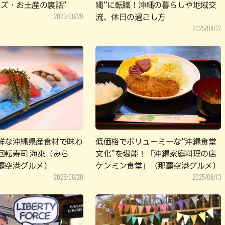
ッズ・お土産の裏話”
縄”に転職！沖縄の暮らしや地域交
2025/08/29
流、休日の過ごし方
2025/08/27
鮮な沖縄県産食材で味わ
低価格でボリューミーな“沖縄食堂
回転寿司 海來（みら
文化”を堪能！「沖縄家庭料理の店
覇空港グルメ）
ケンミン食堂」（那覇空港グルメ）
2025/08/20
2025/08/13