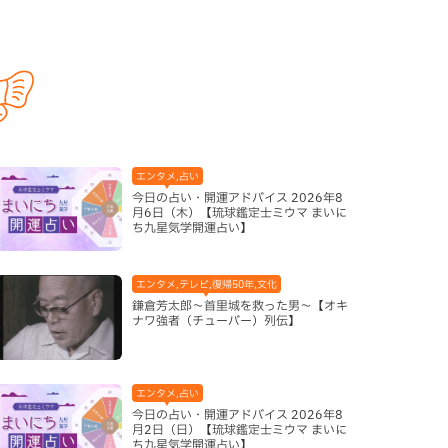
エンタメ,占い
今日の占い・開運アドバイス 2026年8
月6日（木）【琉球鑑定士ミウマ まいに
ち九星気学開運占い】
エンタメ,テレビ,復帰50年,文化
鎌倉芳太郎～首里城を救った男～【オキ
ナワ強者（チューバー）列伝】
エンタメ,占い
今日の占い・開運アドバイス 2026年8
月2日（日）【琉球鑑定士ミウマ まいに
ち九星気学開運占い】