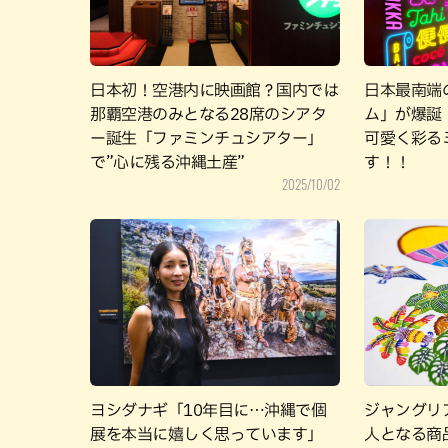
日本初！空港内に映画館？国内では
日本最南端
那覇空港のみとなる28席のシアタ
ム」が爆誕
ー誕生「ファミンチュシアター」
可愛く彩る
で”心に残る沖縄土産”
す！！
2025/10/02
ヨシダナギ「10年目に…沖縄で個
ジャングリ
展を本当に嬉しく思っています」
人となる商