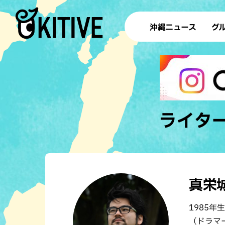
沖縄ニュース
グ
ラ
テイ
すし
沖
ライタ
洋食・
ステー
真栄
その他
1985
ブッフェ
（ドラマ