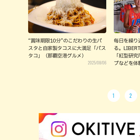
“賞味期限10分”のこだわりの生パ
毎日を繰り
スタと自家製タコスに大満足「パス
る。LIBER
タコ」（那覇空港グルメ）
「紅型研究
2025/08/06
プなどを体
1
2