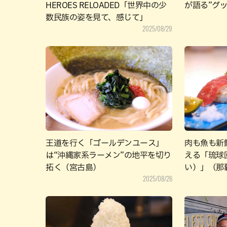
HEROES RELOADED「世界中の少
が語る”グ
数民族の姿を見て、感じて」
2025/08/29
王道を行く「ゴールデンユース」
肉も魚も新
は“沖縄家系ラーメン”の地平を切り
える「琉球
拓く（宮古島）
い）」（那
2025/08/26