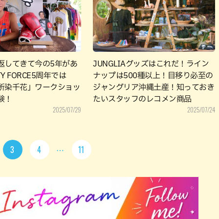
返してきて今の5年があ
JUNGLIAグッズはこれだ！ライン
TY FORCE5周年では
ナップは500種以上！目移り必至の
所染千花」ワークショッ
ジャングリア沖縄土産！知っておき
験！
たいスタッフのレコメン商品
2025/07/29
2025/07/24
3
4
11