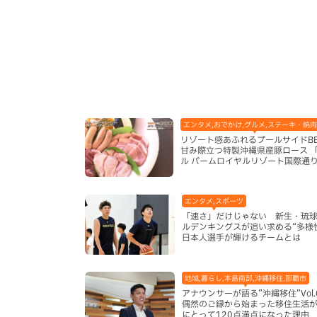
エンタメ,おでかけ,グルメ,ステーキ・焼肉
リゾート感あふれるプールサイドB
甘み際立つ特製沖縄県産豚ロース 
ル パームロイヤルリゾート国際通
（那覇市）
エンタメ,スポーツ
「速さ」だけじゃない 新生・琉
ルデンキングスが追い求める“多様
日本人選手が輝けるチームとは
地域,暮らし,本島南部,沖縄移住,那覇市
アナウンサーが語る”沖縄移住”Vol.
偶然のご縁から始まった移住生活が
にとって120点満点になった理由