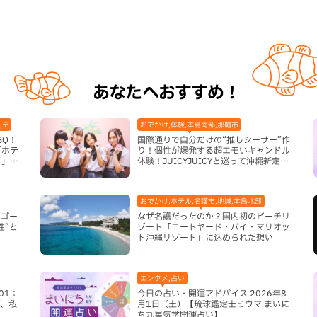
あなたへおすすめ！
,テレビ,ホテル,地域,本島南部,那覇市
おでかけ,体験,本島南部,那覇市
BQ！
国際通りで自分だけの“推しシーサー”作
「ホテ
り！個性が爆発する超エモいキャンドル
り」
体験！JUICYJUICYと巡って沖縄新定番
を探す
おでかけ,ホテル,名護市,地域,本島北部
球ゴー
なぜ名護だったのか？国内初のビーチリ
性”と
ゾート「コートヤード・バイ・マリオッ
ト沖縄リゾート」に込められた想い
エンタメ,占い
01：
今日の占い・開運アドバイス 2026年8
、私
月1日（土）【琉球鑑定士ミウマ まいに
ち九星気学開運占い】