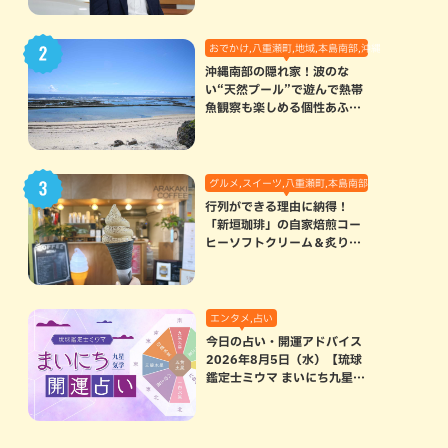
おでかけ,八重瀬町,地域,本島南部,沖縄の海,自然
沖縄南部の隠れ家！波のな
い“天然プール”で遊んで熱帯
魚観察も楽しめる個性あふれ
る「玻名城の郷ビーチ」（八
重瀬町）
グルメ,スイーツ,八重瀬町,本島南部
行列ができる理由に納得！
「新垣珈琲」の自家焙煎コー
ヒーソフトクリーム＆炙りマ
シュマロのスモアラテが絶品
（八重瀬町）
エンタメ,占い
今日の占い・開運アドバイス
2026年8月5日（水）【琉球
鑑定士ミウマ まいにち九星気
学開運占い】