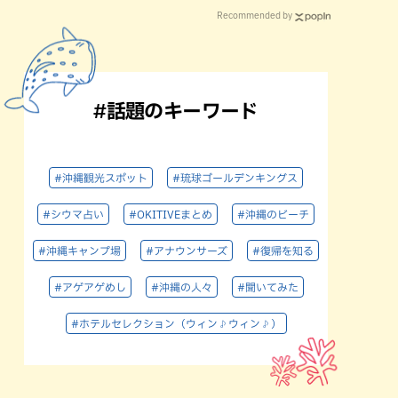
Recommended by
#話題のキーワード
#沖縄観光スポット
#琉球ゴールデンキングス
#シウマ占い
#OKITIVEまとめ
#沖縄のビーチ
#沖縄キャンプ場
#アナウンサーズ
#復帰を知る
#アゲアゲめし
#沖縄の人々
#聞いてみた
#ホテルセレクション（ウィン♪ウィン♪）