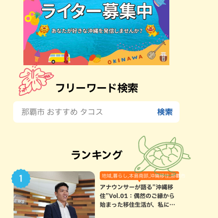
フリーワード検索
ランキング
地域,暮らし,本島南部,沖縄移住,那覇市
アナウンサーが語る”沖縄移
住”Vol.01：偶然のご縁から
始まった移住生活が、私にと
って120点満点になった理由