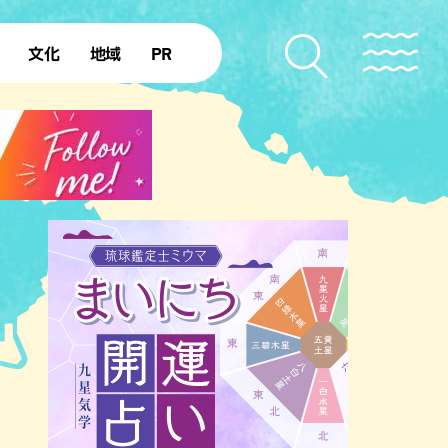
文化
地域
PR
復帰50年
本島北部
本島中部
本島南部
先島諸島
北部離島
南部離島