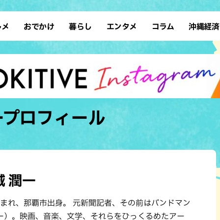
ルメ
おでかけ
暮らし
エンタメ
コラム
沖縄経済
ーメン
デート
沖縄そば
レシピ
スポーツ
ドライブ
SDGs
占い
クアウト
散歩
ファッション
カフェ
タレント・芸人
ソロ活
ローカルニュース
テレビ
・魚料理
自然
和食・日本料理
沖縄移住
イベント
子ども
沖縄旧暦行事
縄料理
歴史
アジア・エスニック
体験
ープロフィール
中華
レジャー
イタリアン
アート
西洋料理
ショッピング
フレンチ
ホテル
キ・焼肉
サウナ
焼鳥・串料理
公園
城 潤一
の肉料理
沖縄の海
居酒屋・バー
年生まれ、那覇市出身。 元新聞記者、その前はバンドマン
・バイキング
スイーツ
ー）。映画、音楽、文学、それらをひっくるめたアー