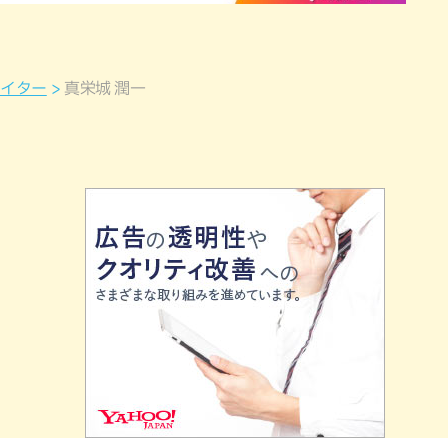
ライター
真栄城 潤一