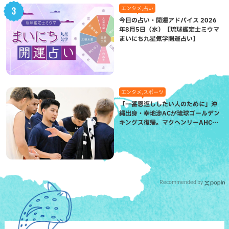
エンタメ,占い
今日の占い・開運アドバイス 2026
年8月5日（水）【琉球鑑定士ミウマ
まいにち九星気学開運占い】
エンタメ,スポーツ
「一番恩返ししたい人のために」沖
縄出身・幸地渉ACが琉球ゴールデン
キングス復帰。マクヘンリーAHCに
信頼を寄せる理由
Recommended by