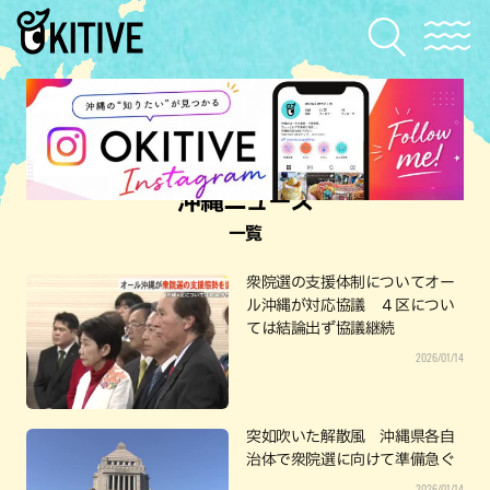
沖縄ニュース
一覧
衆院選の支援体制についてオー
ル沖縄が対応協議 ４区につい
ては結論出ず協議継続
2026/01/14
突如吹いた解散風 沖縄県各自
治体で衆院選に向けて準備急ぐ
2026/01/14