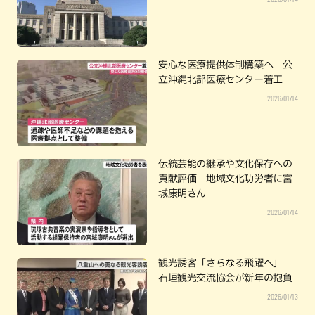
安心な医療提供体制構築へ 公
立沖縄北部医療センター着工
2026/01/14
伝統芸能の継承や文化保存への
貢献評価 地域文化功労者に宮
城康明さん
2026/01/14
観光誘客「さらなる飛躍へ」
石垣観光交流協会が新年の抱負
2026/01/13