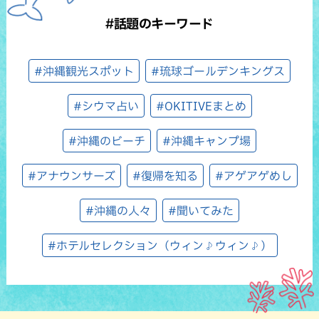
#話題のキーワード
#沖縄観光スポット
#琉球ゴールデンキングス
#シウマ占い
#OKITIVEまとめ
#沖縄のビーチ
#沖縄キャンプ場
#アナウンサーズ
#復帰を知る
#アゲアゲめし
#沖縄の人々
#聞いてみた
#ホテルセレクション（ウィン♪ウィン♪）