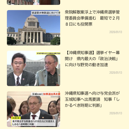
衆院解散案浮上で沖縄県選挙管
理委員会準備進む 最短で２月
８日にも投開票
2026/01/13
【沖縄県知事選】選挙イヤー幕
開け 県内最大の「政治決戦」
に向け与野党の動き加速
2026/01/13
沖縄県知事選へ向け与党会派が
玉城知事へ出馬要請 知事「し
かるべき時期に判断」
2026/01/13