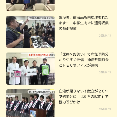
戦没者、遺留品も未だ埋もれた
まま… 中学生向けに遺骨収集
の特別授業
2026/01/13
「医療×お笑い」で病気予防分
かりやすく発信 沖縄県医師会
とＦＥＣオフィスが連携
2026/01/13
血液が足りない！献血が２０年
で約半分に「はたちの献血」で
協力呼びかけ
2026/01/13