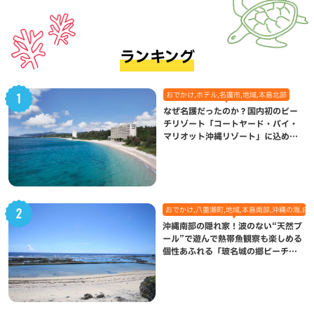
ランキング
おでかけ,ホテル,名護市,地域,本島北部
なぜ名護だったのか？国内初のビー
チリゾート「コートヤード・バイ・
マリオット沖縄リゾート」に込めら
れた想い
おでかけ,八重瀬町,地域,本島南部,沖縄の海,自
沖縄南部の隠れ家！波のない“天然プ
ール”で遊んで熱帯魚観察も楽しめる
個性あふれる「玻名城の郷ビーチ」
（八重瀬町）