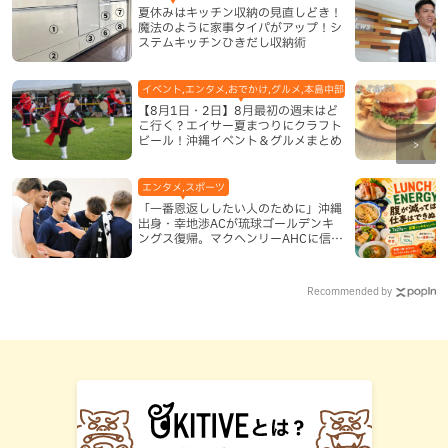
夏休みはキッチン収納の見直しどき！
魔法のように家事タイパがアップ！シ
ステムキッチンひきだし収納術
イベント,エンタメ,おでかけ,グルメ,本島中部,本島北部,本島南部
【8月1日・2日】8月最初の週末はど
こ行く？エイサー夏まつりにクラフト
ビール！沖縄イベント＆グルメまとめ
エンタメ,スポーツ
「一番恩返ししたい人のために」沖縄
出身・幸地渉ACが琉球ゴールデンキ
ングス復帰。マクヘンリーAHCに信頼
を寄せる理由
Recommended by