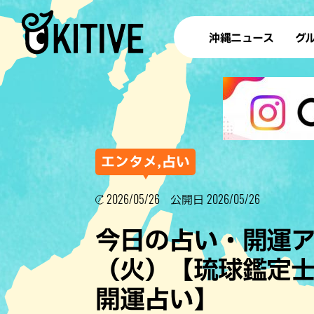
沖縄ニュース
グ
ラ
テイ
すし
沖
エンタメ,占い
2026/05/26
2026/05/26
公開日
洋食・
今日の占い・開運アド
ステー
（火）【琉球鑑定士
その他
開運占い】
ブッフェ