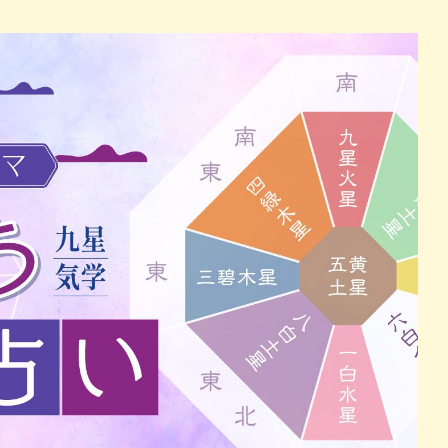
パン
カレー
バーガー
タコス・タコライス