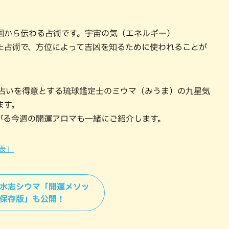
国から伝わる占術です。宇宙の気（エネルギー）
た占術で、方位によって吉凶を知るために使われることが
ロマ占いを得意とする琉球鑑定士のミウマ（みうま）の九星気
ます。
がる今週の開運アロマも一緒にご紹介します。
表」
風水志シウマ「開運メソッ
 保存版」も公開！