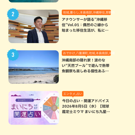
地域,暮らし,本島南部,沖縄移住,那覇市
アナウンサーが語る”沖縄移
住”Vol.01：偶然のご縁から
始まった移住生活が、私にと
って120点満点になった理由
おでかけ,八重瀬町,地域,本島南部,沖縄の海,自然
沖縄南部の隠れ家！波のな
い“天然プール”で遊んで熱帯
魚観察も楽しめる個性あふれ
る「玻名城の郷ビーチ」（八
重瀬町）
エンタメ,占い
今日の占い・開運アドバイス
2026年8月5日（水）【琉球
鑑定士ミウマ まいにち九星気
学開運占い】