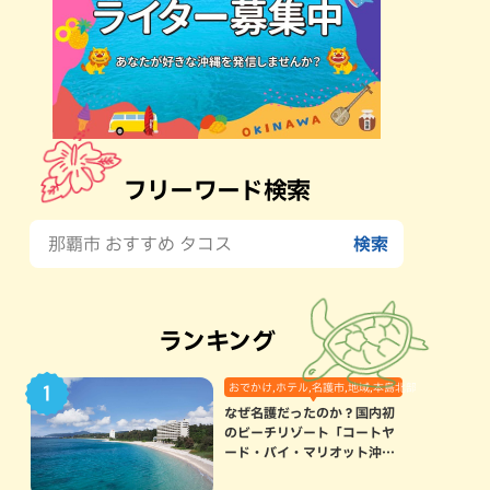
フリーワード検索
ランキング
おでかけ,ホテル,名護市,地域,本島北部
なぜ名護だったのか？国内初
のビーチリゾート「コートヤ
ード・バイ・マリオット沖縄
リゾート」に込められた想い