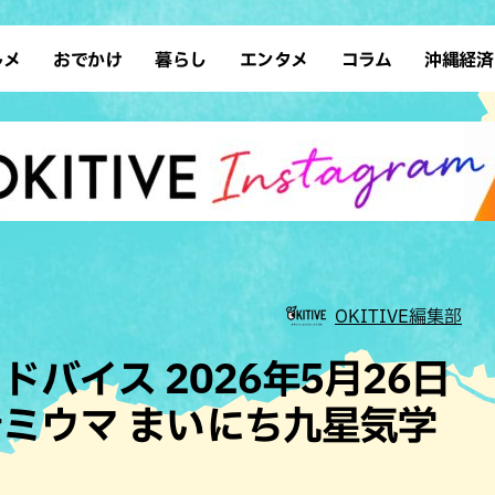
ルメ
おでかけ
暮らし
エンタメ
コラム
沖縄経済
ーメン
デート
沖縄そば
レシピ
スポーツ
ドライブ
SDGs
占い
クアウト
散歩
ファッション
カフェ
タレント・芸人
ソロ活
ローカルニュース
テレビ
・魚料理
自然
和食・日本料理
沖縄移住
イベント
子ども
沖縄旧暦行事
縄料理
歴史
アジア・エスニック
体験
中華
レジャー
イタリアン
アート
OKITIVE編集部
西洋料理
ショッピング
フレンチ
ホテル
バイス 2026年5月26日
キ・焼肉
サウナ
焼鳥・串料理
公園
ミウマ まいにち九星気学
の肉料理
沖縄の海
居酒屋・バー
・バイキング
スイーツ