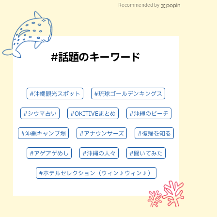
Recommended by
#話題のキーワード
#沖縄観光スポット
#琉球ゴールデンキングス
#シウマ占い
#OKITIVEまとめ
#沖縄のビーチ
#沖縄キャンプ場
#アナウンサーズ
#復帰を知る
#アゲアゲめし
#沖縄の人々
#聞いてみた
#ホテルセレクション（ウィン♪ウィン♪）