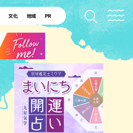
文化
地域
PR
復帰50年
本島北部
本島中部
本島南部
先島諸島
北部離島
南部離島