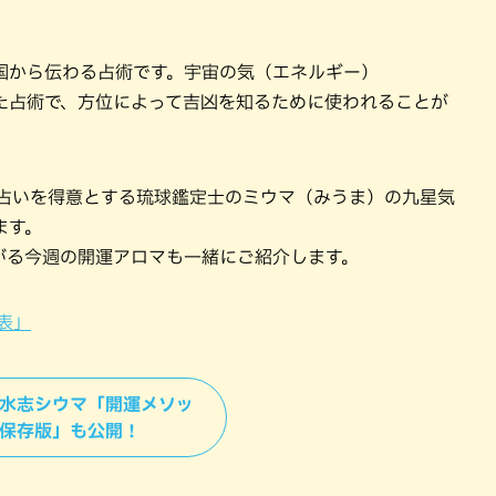
国から伝わる占術です。宇宙の気（エネルギー）
た占術で、方位によって吉凶を知るために使われることが
ロマ占いを得意とする琉球鑑定士のミウマ（みうま）の九星気
ます。
がる今週の開運アロマも一緒にご紹介します。
表」
風水志シウマ「開運メソッ
 保存版」も公開！