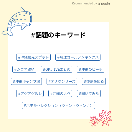
Recommended by
#話題のキーワード
#沖縄観光スポット
#琉球ゴールデンキングス
#シウマ占い
#OKITIVEまとめ
#沖縄のビーチ
#沖縄キャンプ場
#アナウンサーズ
#復帰を知る
#アゲアゲめし
#沖縄の人々
#聞いてみた
#ホテルセレクション（ウィン♪ウィン♪）