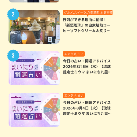
グルメ,スイーツ,八重瀬町,本島南部
行列ができる理由に納得！
「新垣珈琲」の自家焙煎コー
ヒーソフトクリーム＆炙りマ
シュマロのスモアラテが絶品
（八重瀬町）
エンタメ,占い
今日の占い・開運アドバイス
2026年8月5日（水）【琉球
鑑定士ミウマ まいにち九星気
学開運占い】
エンタメ,占い
今日の占い・開運アドバイス
2026年8月4日（火）【琉球
鑑定士ミウマ まいにち九星気
学開運占い】