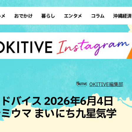
ルメ
おでかけ
暮らし
エンタメ
コラム
沖縄経済
ーメン
デート
沖縄そば
レシピ
スポーツ
ドライブ
SDGs
占い
クアウト
散歩
ファッション
カフェ
タレント・芸人
ソロ活
ローカルニュース
テレビ
・魚料理
自然
和食・日本料理
沖縄移住
イベント
子ども
沖縄旧暦行事
縄料理
歴史
アジア・エスニック
体験
中華
レジャー
イタリアン
アート
OKITIVE編集部
西洋料理
ショッピング
フレンチ
ホテル
バイス 2026年6月4日
キ・焼肉
サウナ
焼鳥・串料理
公園
ミウマ まいにち九星気学
の肉料理
沖縄の海
居酒屋・バー
・バイキング
スイーツ