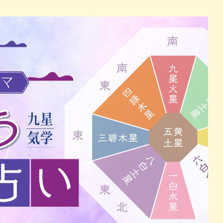
パン
カレー
バーガー
タコス・タコライス