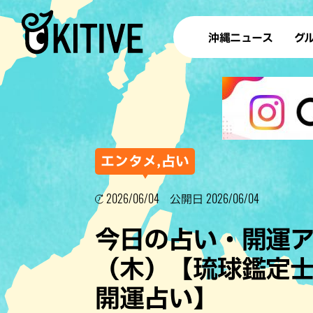
沖縄ニュース
グ
ラ
テイ
すし
沖
エンタメ,占い
2026/06/04
2026/06/04
公開日
洋食・
今日の占い・開運アド
ステー
（木）【琉球鑑定士
その他
開運占い】
ブッフェ