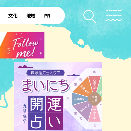
文化
地域
PR
復帰50年
本島北部
本島中部
本島南部
先島諸島
北部離島
南部離島