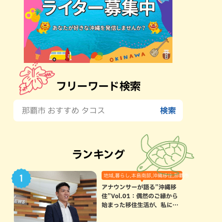
フリーワード検索
ランキング
地域,暮らし,本島南部,沖縄移住,那覇市
アナウンサーが語る”沖縄移
住”Vol.01：偶然のご縁から
始まった移住生活が、私にと
って120点満点になった理由