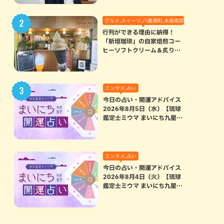
グルメ,スイーツ,八重瀬町,本島南部
行列ができる理由に納得！
「新垣珈琲」の自家焙煎コー
ヒーソフトクリーム＆炙りマ
シュマロのスモアラテが絶品
（八重瀬町）
エンタメ,占い
今日の占い・開運アドバイス
2026年8月5日（水）【琉球
鑑定士ミウマ まいにち九星気
学開運占い】
エンタメ,占い
今日の占い・開運アドバイス
2026年8月4日（火）【琉球
鑑定士ミウマ まいにち九星気
学開運占い】