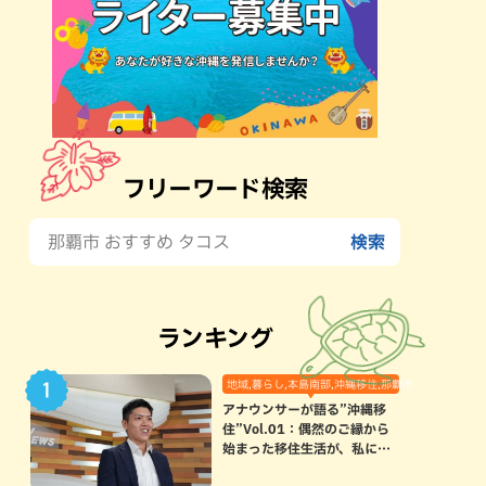
フリーワード検索
ランキング
地域,暮らし,本島南部,沖縄移住,那覇市
アナウンサーが語る”沖縄移
住”Vol.01：偶然のご縁から
始まった移住生活が、私にと
って120点満点になった理由