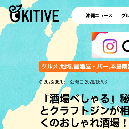
沖縄ニュース
グ
ラ
テイ
すし
沖
グルメ,地域,居酒屋・バー,本島南
2026/06/03
2026/06/03
公開日
洋食・
『酒場べしゃる』
ステー
とクラフトジンが
その他
くのおしゃれ酒場
ブッフェ