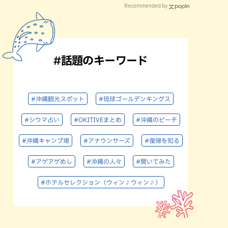
Recommended by
#話題のキーワード
#沖縄観光スポット
#琉球ゴールデンキングス
#シウマ占い
#OKITIVEまとめ
#沖縄のビーチ
#沖縄キャンプ場
#アナウンサーズ
#復帰を知る
#アゲアゲめし
#沖縄の人々
#聞いてみた
#ホテルセレクション（ウィン♪ウィン♪）