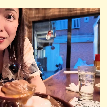
パン
カレー
バーガー
タコス・タコライス