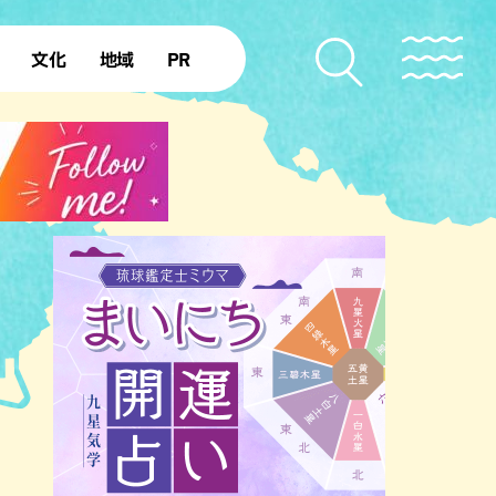
文化
地域
PR
復帰50年
本島北部
本島中部
本島南部
先島諸島
北部離島
南部離島