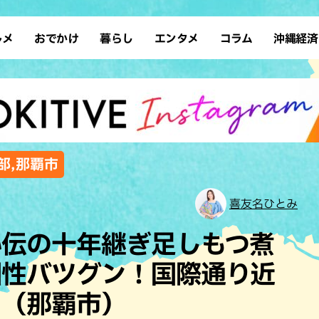
ルメ
おでかけ
暮らし
エンタメ
コラム
沖縄経済
ーメン
デート
沖縄そば
レシピ
スポーツ
ドライブ
SDGs
占い
クアウト
散歩
ファッション
カフェ
タレント・芸人
ソロ活
ローカルニュース
テレビ
・魚料理
自然
和食・日本料理
沖縄移住
イベント
子ども
沖縄旧暦行事
縄料理
歴史
アジア・エスニック
体験
部,那覇市
中華
レジャー
イタリアン
アート
喜友名ひとみ
西洋料理
ショッピング
フレンチ
ホテル
秘伝の十年継ぎ足しもつ煮
キ・焼肉
サウナ
焼鳥・串料理
公園
相性バツグン！国際通り近
の肉料理
沖縄の海
居酒屋・バー
！（那覇市）
・バイキング
スイーツ