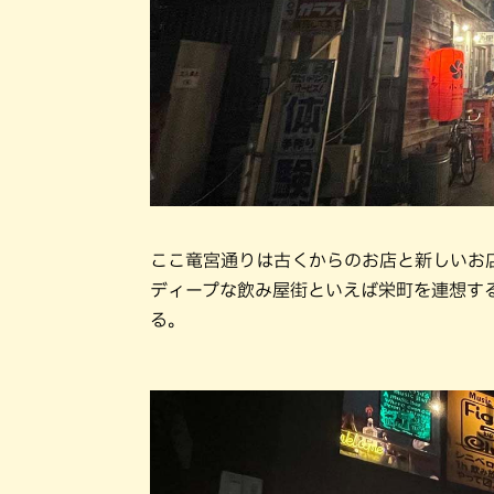
ここ竜宮通りは古くからのお店と新しいお
ディープな飲み屋街といえば栄町を連想す
る。