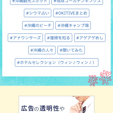
#沖縄観光スポット
#琉球ゴールデンキングス
#シウマ占い
#OKITIVEまとめ
#沖縄のビーチ
#沖縄キャンプ場
#アナウンサーズ
#復帰を知る
#アゲアゲめし
#沖縄の人々
#聞いてみた
#ホテルセレクション（ウィン♪ウィン♪）