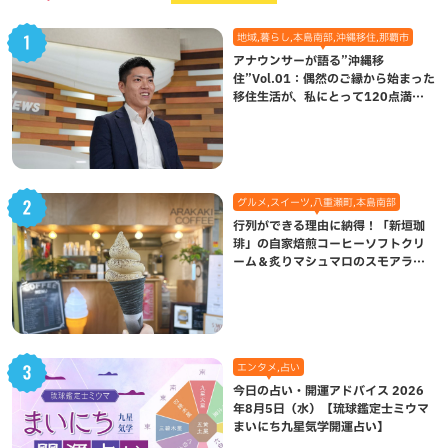
地域,暮らし,本島南部,沖縄移住,那覇市
アナウンサーが語る”沖縄移
住”Vol.01：偶然のご縁から始まった
移住生活が、私にとって120点満点
になった理由
グルメ,スイーツ,八重瀬町,本島南部
行列ができる理由に納得！「新垣珈
琲」の自家焙煎コーヒーソフトクリ
ーム＆炙りマシュマロのスモアラテ
が絶品（八重瀬町）
エンタメ,占い
今日の占い・開運アドバイス 2026
年8月5日（水）【琉球鑑定士ミウマ
まいにち九星気学開運占い】