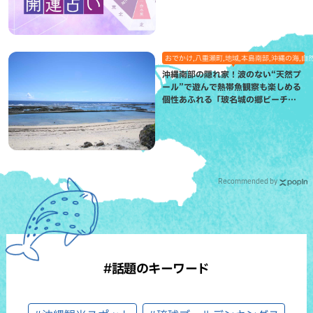
おでかけ,八重瀬町,地域,本島南部,沖縄の海,自
沖縄南部の隠れ家！波のない“天然プ
ール”で遊んで熱帯魚観察も楽しめる
個性あふれる「玻名城の郷ビーチ」
（八重瀬町）
Recommended by
#話題のキーワード