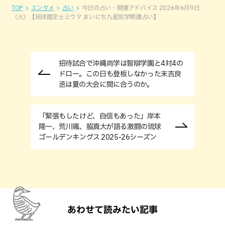
TOP
エンタメ
占い
今日の占い・開運アドバイス 2026年6月9日
（火）【琉球鑑定士ミウマ まいにち九星気学開運占い】
招待試合で沖縄尚学は智辯学園と4対4の
ドロー。この日も登板しなかった末吉良
丞は夏の大会に間に合うのか。
「緊張もしたけど、自信もあった」岸本
隆一、荒川颯、脇真大が語る激闘の琉球
ゴールデンキングス 2025-26シーズン
あわせて読みたい記事