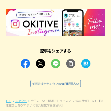
記事をシェアする
#琉球鑑定士ミウマの毎日開運占い
TOP
エンタメ
今日の占い・開運アドバイス 2026年6月9日（火）【琉
球鑑定士ミウマ まいにち九星気学開運占い】