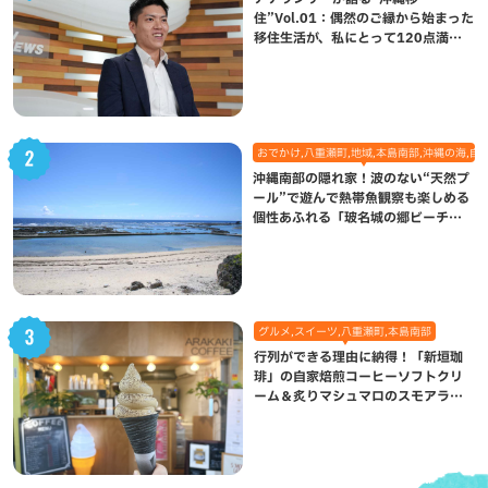
住”Vol.01：偶然のご縁から始まった
移住生活が、私にとって120点満点
になった理由
おでかけ,八重瀬町,地域,本島南部,沖縄の海,自
沖縄南部の隠れ家！波のない“天然プ
ール”で遊んで熱帯魚観察も楽しめる
個性あふれる「玻名城の郷ビーチ」
（八重瀬町）
グルメ,スイーツ,八重瀬町,本島南部
行列ができる理由に納得！「新垣珈
琲」の自家焙煎コーヒーソフトクリ
ーム＆炙りマシュマロのスモアラテ
が絶品（八重瀬町）