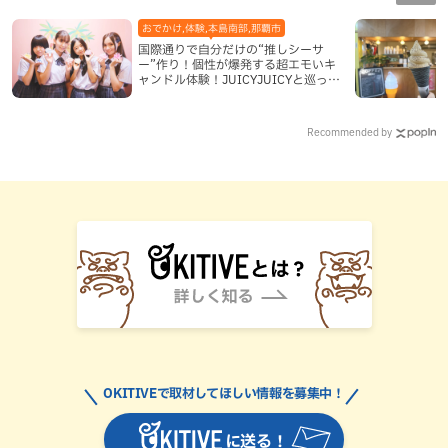
おでかけ,体験,本島南部,那覇市
国際通りで自分だけの“推しシーサ
ー”作り！個性が爆発する超エモいキ
ャンドル体験！JUICYJUICYと巡って
沖縄新定番を探す
Recommended by
OKITIVEで取材してほしい情報を募集中！
に送る！