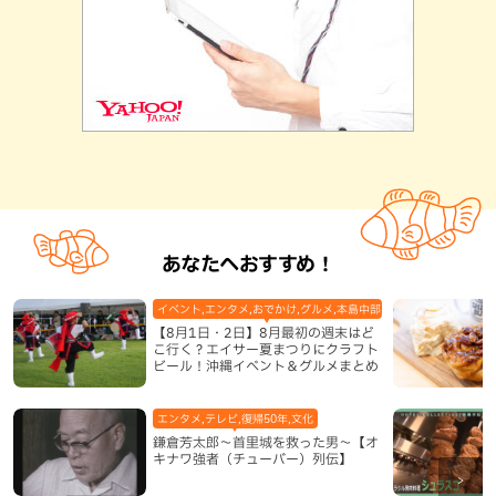
あなたへおすすめ！
イベント,エンタメ,おでかけ,グルメ,本島中部,本島北部,本島南部
【8月1日・2日】8月最初の週末はど
こ行く？エイサー夏まつりにクラフト
ビール！沖縄イベント＆グルメまとめ
エンタメ,テレビ,復帰50年,文化
鎌倉芳太郎～首里城を救った男～【オ
キナワ強者（チューバー）列伝】