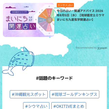
エンタメ,占い
今日の占い・開運アドバイス 2026
年8月5日（水）【琉球鑑定士ミウマ
まいにち九星気学開運占い】
Recommended by
#話題のキーワード
#沖縄観光スポット
#琉球ゴールデンキングス
#シウマ占い
#OKITIVEまとめ