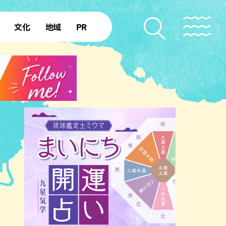
文化
地域
PR
復帰50年
本島北部
本島中部
本島南部
先島諸島
北部離島
南部離島