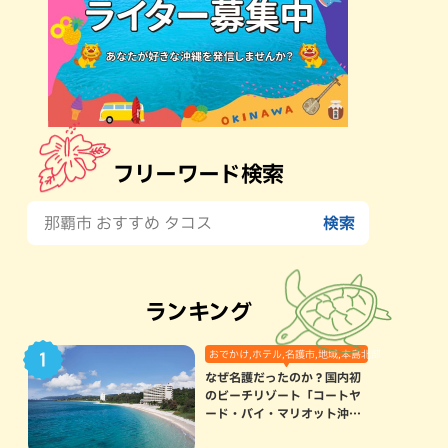
フリーワード検索
ランキング
おでかけ,ホテル,名護市,地域,本島北部
なぜ名護だったのか？国内初
のビーチリゾート「コートヤ
ード・バイ・マリオット沖縄
リゾート」に込められた想い