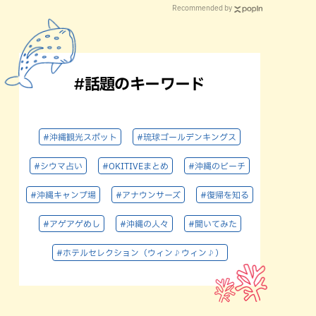
Recommended by
#話題のキーワード
#沖縄観光スポット
#琉球ゴールデンキングス
#シウマ占い
#OKITIVEまとめ
#沖縄のビーチ
#沖縄キャンプ場
#アナウンサーズ
#復帰を知る
#アゲアゲめし
#沖縄の人々
#聞いてみた
#ホテルセレクション（ウィン♪ウィン♪）