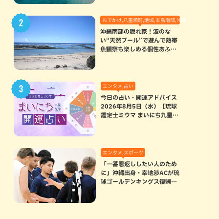
おでかけ,八重瀬町,地域,本島南部,沖縄の海,自然
沖縄南部の隠れ家！波のな
い“天然プール”で遊んで熱帯
魚観察も楽しめる個性あふれ
る「玻名城の郷ビーチ」（八
重瀬町）
エンタメ,占い
今日の占い・開運アドバイス
2026年8月5日（水）【琉球
鑑定士ミウマ まいにち九星気
学開運占い】
エンタメ,スポーツ
「一番恩返ししたい人のため
に」沖縄出身・幸地渉ACが琉
球ゴールデンキングス復帰。
マクヘンリーAHCに信頼を寄
せる理由