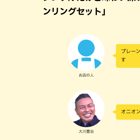
ンリングセット」
プレー
す
お店の人
オニオ
大川豊治