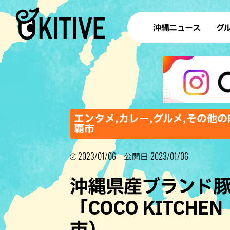
沖縄ニュース
グ
ラ
テイ
すし
沖
エンタメ,カレー,グルメ,その他の
覇市
2023/01/06
2023/01/06
洋食・
公開日
ステー
沖縄県産ブランド
その他
「COCO KITCH
ブッフェ
市）