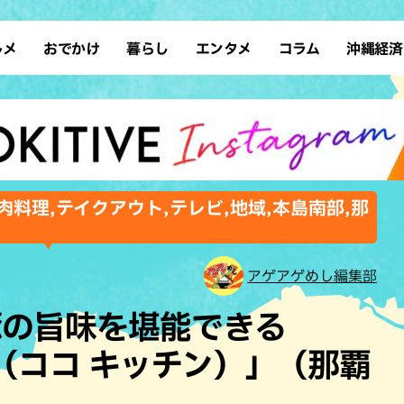
ルメ
おでかけ
暮らし
エンタメ
コラム
沖縄経済
ーメン
デート
沖縄そば
レシピ
スポーツ
ドライブ
SDGs
占い
クアウト
散歩
ファッション
カフェ
タレント・芸人
ソロ活
ローカルニュース
テレビ
・魚料理
自然
和食・日本料理
沖縄移住
イベント
子ども
沖縄旧暦行事
縄料理
歴史
アジア・エスニック
体験
肉料理,テイクアウト,テレビ,地域,本島南部,那
中華
レジャー
イタリアン
アート
西洋料理
ショッピング
フレンチ
ホテル
アゲアゲめし編集部
キ・焼肉
サウナ
焼鳥・串料理
公園
豚の旨味を堪能できる
の肉料理
沖縄の海
居酒屋・バー
EN（ココ キッチン）」（那覇
・バイキング
スイーツ