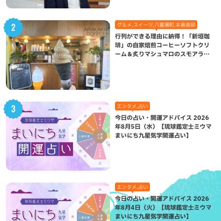
グルメ,スイーツ,八重瀬町,本島南部
行列ができる理由に納得！「新垣珈
琲」の自家焙煎コーヒーソフトクリ
ーム＆炙りマシュマロのスモアラテ
が絶品（八重瀬町）
エンタメ,占い
今日の占い・開運アドバイス 2026
年8月5日（水）【琉球鑑定士ミウマ
まいにち九星気学開運占い】
エンタメ,占い
今日の占い・開運アドバイス 2026
年8月4日（火）【琉球鑑定士ミウマ
まいにち九星気学開運占い】