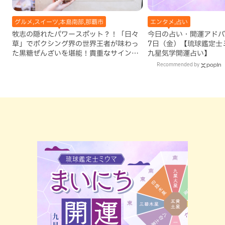
グルメ,スイーツ,本島南部,那覇市
エンタメ,占い
牧志の隠れたパワースポット？！「日々
今日の占い・開運アドバイ
草」でボクシング界の世界王者が味わっ
7日（金）【琉球鑑定士
た黒糖ぜんざいを堪能！貴重なサインと
九星気学開運占い】
手作りケーキも要チェック（那覇市）
Recommended by