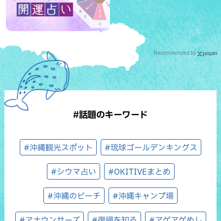
Recommended by
#話題のキーワード
#沖縄観光スポット
#琉球ゴールデンキングス
#シウマ占い
#OKITIVEまとめ
#沖縄のビーチ
#沖縄キャンプ場
#アナウンサーズ
#復帰を知る
#アゲアゲめし