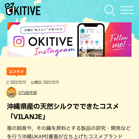
エンタメ
2022/12/17
2022/12/17
公開日
OTV制作部
沖縄県産の天然シルクでできたコスメ
「VILANJE」
蚕の飼育や、その繭を原料とする製品の研究・開発など
を行う沖縄UKAMI養蚕が立ち上げたコスメブランド