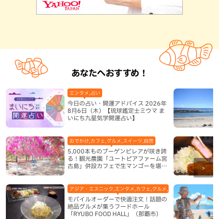
あなたへおすすめ！
エンタメ,占い
今日の占い・開運アドバイス 2026年
8月6日（木）【琉球鑑定士ミウマ ま
いにち九星気学開運占い】
おでかけ,カフェ,グルメ,スイーツ,自然
5,000本ものブーゲンビレアが咲き誇
る！観光農園「ユートピアファーム宮
古島」併設カフェで生マンゴーを堪能
（宮古島）
アジア・エスニック,エンタメ,カフェ,グルメ,テレビ,中華,地域,本島
モバイルオーダーで快適注文！話題の
絶品グルメが集うフードホール
「RYUBO FOOD HALL」（那覇市）