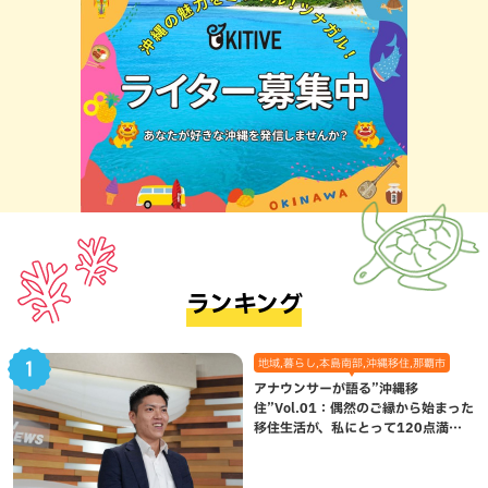
ランキング
地域,暮らし,本島南部,沖縄移住,那覇市
アナウンサーが語る”沖縄移
住”Vol.01：偶然のご縁から始まった
移住生活が、私にとって120点満点
になった理由