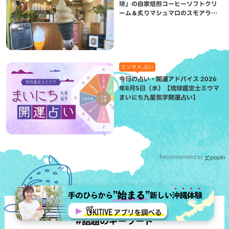
琲」の自家焙煎コーヒーソフトクリ
ーム＆炙りマシュマロのスモアラテ
が絶品（八重瀬町）
エンタメ,占い
今日の占い・開運アドバイス 2026
年8月5日（水）【琉球鑑定士ミウマ
まいにち九星気学開運占い】
Recommended by
#話題のキーワード