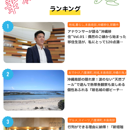
ランキング
地域,暮らし,本島南部,沖縄移住,那覇市
アナウンサーが語る”沖縄移
住”Vol.01：偶然のご縁から始まった
移住生活が、私にとって120点満点
になった理由
おでかけ,八重瀬町,地域,本島南部,沖縄の海,自
沖縄南部の隠れ家！波のない“天然プ
ール”で遊んで熱帯魚観察も楽しめる
個性あふれる「玻名城の郷ビーチ」
（八重瀬町）
グルメ,スイーツ,八重瀬町,本島南部
行列ができる理由に納得！「新垣珈