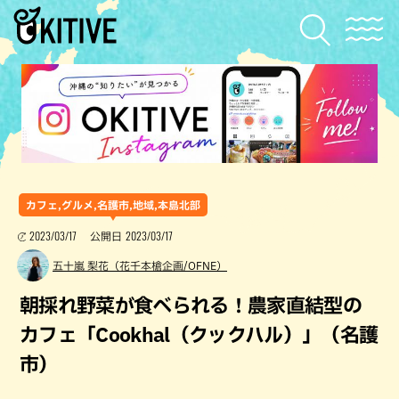
カフェ,グルメ,名護市,地域,本島北部
2023/03/17
2023/03/17
公開日
五十嵐 梨花（花千本槍企画/OFNE）
朝採れ野菜が食べられる！農家直結型の
カフェ「Cookhal（クックハル）」（名護
市）