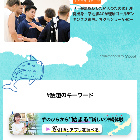
エンタメ,スポーツ
「一番恩返ししたい人のために」沖
縄出身・幸地渉ACが琉球ゴールデン
キングス復帰。マクヘンリーAHCに
信頼を寄せる理由
Recommended by
#話題のキーワード
#沖縄観光スポット
#琉球ゴールデンキングス
#シウマ占い
#OKITIVEまとめ