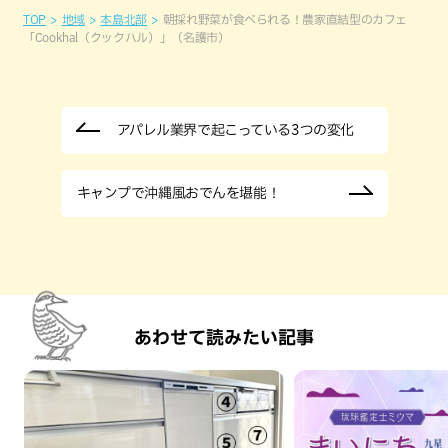
TOP
地域
本島北部
朝採れ野菜が食べられる！農家直結型のカフェ
「Cookhal（クックハル）」（名護市）
アパレル業界で起こっている3つの変化
キャンプで沖縄風おでんを堪能！
あわせて読みたい記事