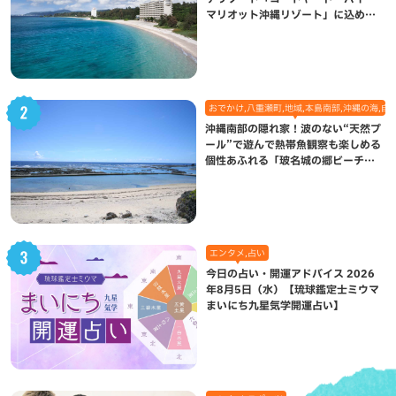
マリオット沖縄リゾート」に込めら
れた想い
おでかけ,八重瀬町,地域,本島南部,沖縄の海,自
沖縄南部の隠れ家！波のない“天然プ
ール”で遊んで熱帯魚観察も楽しめる
個性あふれる「玻名城の郷ビーチ」
（八重瀬町）
エンタメ,占い
今日の占い・開運アドバイス 2026
年8月5日（水）【琉球鑑定士ミウマ
まいにち九星気学開運占い】