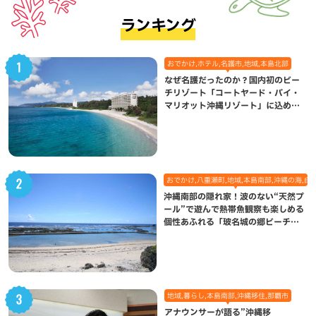
ランキング
おでかけ,ホテル,名護市,地域,本島北部
なぜ名護だったのか？国内初のビー
チリゾート「コートヤード・バイ・
マリオット沖縄リゾート」に込めら
れた想い
おでかけ,八重瀬町,地域,本島南部,沖縄の海,自
沖縄南部の隠れ家！波のない“天然プ
ール”で遊んで熱帯魚観察も楽しめる
個性あふれる「玻名城の郷ビーチ」
（八重瀬町）
地域,暮らし,本島南部,沖縄移住,那覇市
アナウンサーが語る”沖縄移