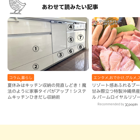
あわせて読みたい記事
コラム,暮らし
エンタメ,おでかけ,グルメ,
夏休みはキッチン収納の見直しどき！魔
リゾート感あふれるプー
法のように家事タイパがアップ！システ
甘み際立つ特製沖縄県産
ムキッチンひきだし収納術
ル パームロイヤルリゾ
（那覇市）
Recommended by