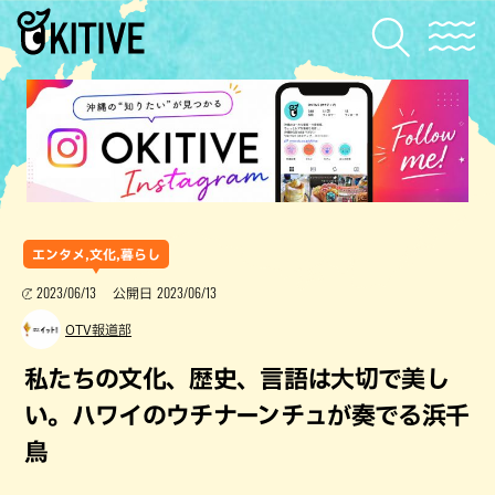
エンタメ,文化,暮らし
2023/06/13
2023/06/13
公開日
OTV報道部
私たちの文化、歴史、言語は大切で美し
い。ハワイのウチナーンチュが奏でる浜千
鳥