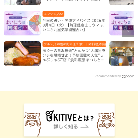
ドも紹介
エンタメ,占い
今日の占い・開運アドバイス 2026年
8月4日（火）【琉球鑑定士ミウマ ま
いにち九星気学開運占い】
グルメ,その他の肉料理,和食・日本料理,本島南部,那覇市
あぐーの旨み爆発“とんかつ”大満足ラ
ンチを堪能せよ！予約困難の人気“し
ゃぶしゃぶ”店『食彩酒房 まつもと』
平日限定でオープン（那覇市）
Recommended by