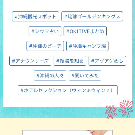
#沖縄観光スポット
#琉球ゴールデンキングス
#シウマ占い
#OKITIVEまとめ
#沖縄のビーチ
#沖縄キャンプ場
#アナウンサーズ
#復帰を知る
#アゲアゲめし
#沖縄の人々
#聞いてみた
#ホテルセレクション（ウィン♪ウィン♪）