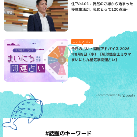
住”Vol.01：偶然のご縁から始まった
移住生活が、私にとって120点満点
になった理由
エンタメ,占い
今日の占い・開運アドバイス 2026
年8月5日（水）【琉球鑑定士ミウマ
まいにち九星気学開運占い】
Recommended by
#話題のキーワード